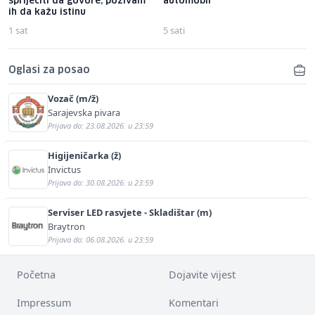
spriječiti da govore, pozivam
automobil
ih da kažu istinu
1 sat
5 sati
Oglasi za posao
Vozač (m/ž)
Sarajevska pivara
Prijava do: 23.08.2026. u 23:59
Higijeničarka (ž)
Invictus
Prijava do: 30.08.2026. u 23:59
Serviser LED rasvjete - Skladištar (m)
Braytron
Prijava do: 06.08.2026. u 23:59
Početna
Dojavite vijest
Impressum
Komentari