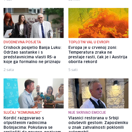
DVODNEVNA POSJETA
TOPLOTNI VAL U EVROPI
Crishock posjetio Banja Luku:
Evropa je u crvenoj zoni:
Održao sastanke i s
Temperatura zraka ne
predstavnicima vlasti RS-a
prestaje rasti, čak je i Austrija
koje ga formalno ne priznaju
oborila rekord
2 sata
5 sati
SLUČAJ "KOMUNALNO"
NIJE SKRIVAO EMOCIJE
Kordić razgovarao s
Vlasnici restorana u Srbiji
otpuštenim radnicima
oduševili gestom: Zaposleniku
Bošnjacima: Pokušava se
u znak zahvalnosti poklonili