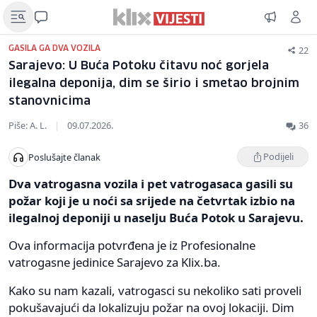
22
GASILA GA DVA VOZILA
Sarajevo: U Buća Potoku čitavu noć gorjela
ilegalna deponija, dim se širio i smetao brojnim
stanovnicima
Piše: A. L.
|
09.07.2026.
36
Podijeli
Poslušajte članak
Dva vatrogasna vozila i pet vatrogasaca gasili su
požar koji je u noći sa srijede na četvrtak izbio na
ilegalnoj deponiji u naselju Buća Potok u Sarajevu.
Ova informacija potvrđena je iz Profesionalne
vatrogasne jedinice Sarajevo za Klix.ba.
Kako su nam kazali, vatrogasci su nekoliko sati proveli
pokušavajući da lokalizuju požar na ovoj lokaciji. Dim