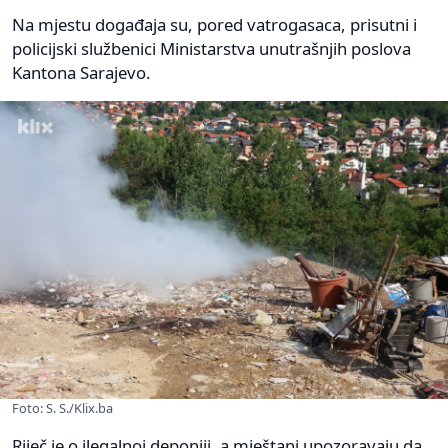
Na mjestu događaja su, pored vatrogasaca, prisutni i
policijski službenici Ministarstva unutrašnjih poslova
Kantona Sarajevo.
Foto: S. S./Klix.ba
Riječ je o ilegalnoj deponiji, a mještani upozoravaju da