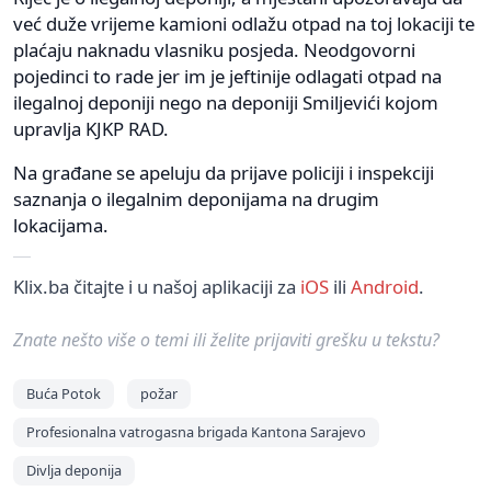
već duže vrijeme kamioni odlažu otpad na toj lokaciji te
plaćaju naknadu vlasniku posjeda. Neodgovorni
pojedinci to rade jer im je jeftinije odlagati otpad na
ilegalnoj deponiji nego na deponiji Smiljevići kojom
upravlja KJKP RAD.
Na građane se apeluju da prijave policiji i inspekciji
saznanja o ilegalnim deponijama na drugim
lokacijama.
Klix.ba čitajte i u našoj aplikaciji za
iOS
ili
Android
.
Znate nešto više o temi ili želite prijaviti grešku u tekstu?
Buća Potok
požar
Profesionalna vatrogasna brigada Kantona Sarajevo
Divlja deponija