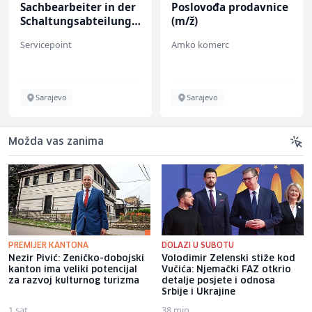
Sachbearbeiter in der
Poslovođa prodavnice
Schaltungsabteilung
(m/ž)
(m/w)
Servicepoint
Amko komerc
Sarajevo
Sarajevo
Možda vas zanima
PREMIJER KANTONA
DOLAZI U SUBOTU
Nezir Pivić: Zeničko-dobojski
Volodimir Zelenski stiže kod
kanton ima veliki potencijal
Vučića: Njemački FAZ otkrio
za razvoj kulturnog turizma
detalje posjete i odnosa
Srbije i Ukrajine
1 sat
38 min