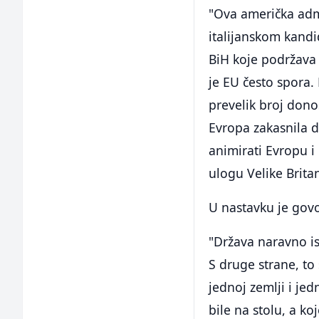
"Ova američka admi
italijanskom kandi
BiH koje podržava 
je EU često spora.
prevelik broj dono
Evropa zakasnila da
animirati Evropu i
ulogu Velike Britani
U nastavku je govo
"Država naravno isp
S druge strane, to
jednoj zemlji i je
bile na stolu, a k