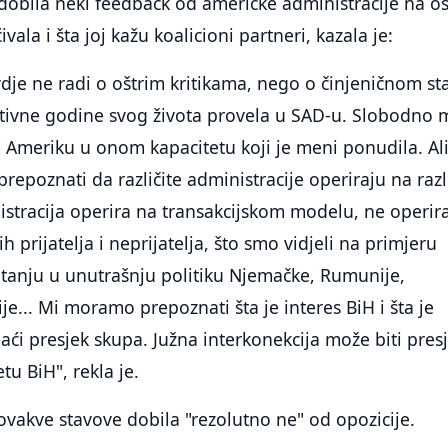
e dobila neki feedback od američke administracije na oš
ivala i šta joj kažu koalicioni partneri, kazala je:
vdje ne radi o oštrim kritikama, nego o činjeničnom st
tivne godine svog života provela u SAD-u. Slobodno
Ameriku u onom kapacitetu koji je meni ponudila. Ali
repoznati da različite administracije operiraju na razl
stracija operira na transakcijskom modelu, ne operir
prijatelja i neprijatelja, što smo vidjeli na primjeru
itanju u unutrašnju politiku Njemačke, Rumunije,
e... Mi moramo prepoznati šta je interes BiH i šta je
naći presjek skupa. Južna interkonekcija može biti pres
tu BiH", rekla je.
 ovakve stavove dobila "rezolutno ne" od opozicije.