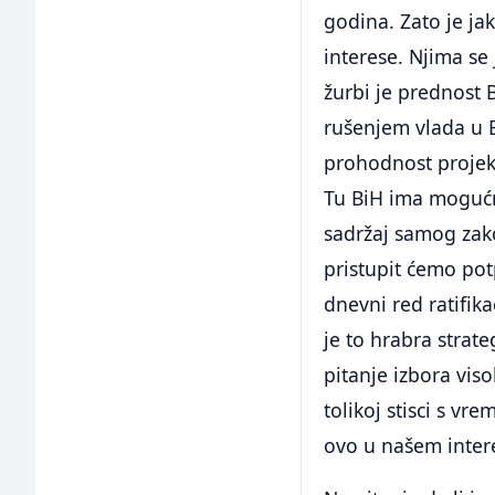
godina. Zato je ja
interese. Njima se
žurbi je prednost 
rušenjem vlada u 
prohodnost projekt
Tu BiH ima mogućno
sadržaj samog zako
pristupit ćemo pot
dnevni red ratifi
je to hrabra strate
pitanje izbora vis
tolikoj stisci s v
ovo u našem intere