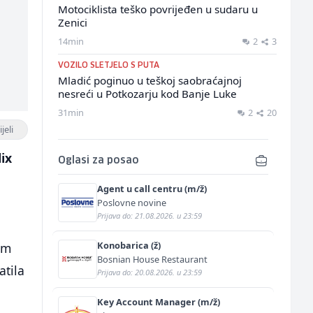
Motociklista teško povrijeđen u sudaru u
Zenici
14min
2
3
VOZILO SLETJELO S PUTA
Mladić poginuo u teškoj saobraćajnoj
nesreći u Potkozarju kod Banje Luke
31min
2
20
jeli
ix
Oglasi za posao
Agent u call centru (m/ž)
a
Poslovne novine
Prijava do: 21.08.2026. u 23:59
Konobarica (ž)
om
Bosnian House Restaurant
atila
Prijava do: 20.08.2026. u 23:59
Key Account Manager (m/ž)