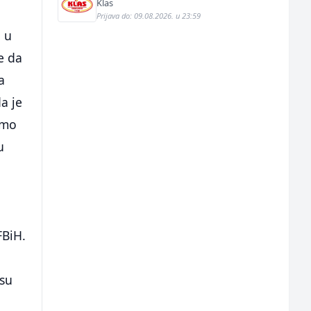
Klas
Prijava do: 09.08.2026. u 23:59
a u
e da
a
a je
smo
u
FBiH.
 su