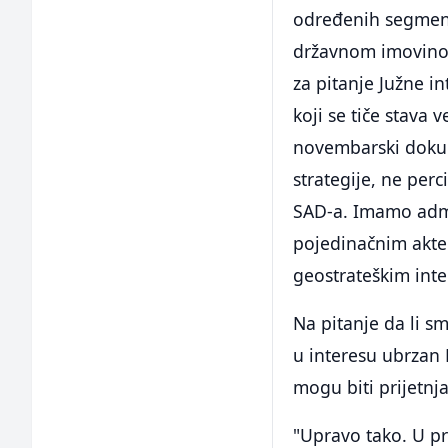
određenih segmena
državnom imovinom
za pitanje Južne i
koji se tiče stava
novembarski dokum
strategije, ne perc
SAD-a. Imamo admin
pojedinačnim akte
geostrateškim int
Na pitanje da li sm
u interesu ubrzan 
mogu biti prijetnja
"Upravo tako. U pr