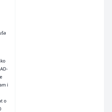
uša
ako
SAD-
je
sam i
at o
0