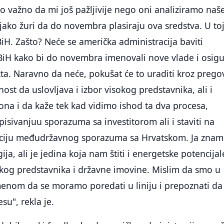
ko važno da mi još pažljivije nego oni analiziramo naš
 jako žuri da do novembra plasiraju ova sredstva. U to
BiH. Zašto? Neće se američka administracija baviti
BiH kako bi do novembra imenovali nove vlade i osigu
a. Naravno da neće, pokušat će to uraditi kroz prego
st da uslovljava i izbor visokog predstavnika, ali i
na i da kaže tek kad vidimo ishod ta dva procesa,
pisivanjuu sporazuma sa investitorom ali i staviti na
kaciju međudržavnog sporazuma sa Hrvatskom. Ja znam
gija, ali je jedina koja nam štiti i energetske potencijal
okog predstavnika i državne imovine. Mislim da smo u
remenom da se moramo poredati u liniju i prepoznati da
su", rekla je.