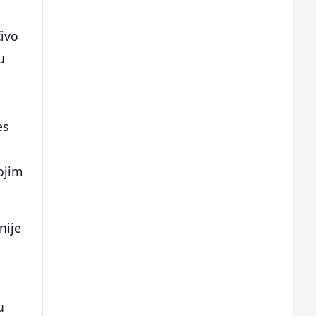
čivo
u
es
ojim
nije
u