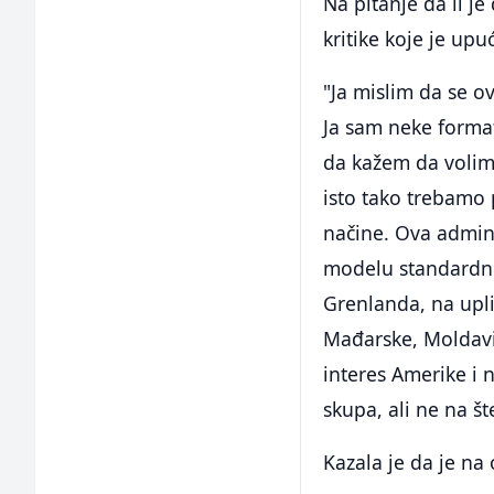
Na pitanje da li j
kritike koje je upuć
"Ja mislim da se o
Ja sam neke forma
da kažem da volim 
isto tako trebamo p
načine. Ova admini
modelu standardnih 
Grenlanda, na upl
Mađarske, Moldavij
interes Amerike i 
skupa, ali ne na šte
Kazala je da je na