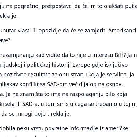
ju na pogrešnoj pretpostavci da će im to olakšati put 
ekla je.
 unutar vlasti ili opozicije da će se zamjeriti Amerikan
ave?
 nezamjeranju kad vidite da to nije u interesu BiH? Ja 
 ljudskoj i političkoj historiji Evrope gdje isključivo
a pozitivne rezultate za onu stranu koja je servilna. Ja
nikakav konflikt sa SAD-om već dijalog na osnovu
sa. Ja ne znam šta to ima na raspolaganju bilo koja
 Brisela ili SAD-a, u tom smislu čega se trebamo u toj m
 da se mnogi boje", rekla je.
e dobila neku vrstu povratne informacije iz američke