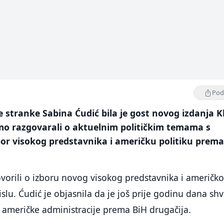
Podi
 stranke Sabina Ćudić bila je gost novog izdanja Kl
smo razgovarali o aktuelnim političkim temama s
or visokog predstavnika i američku politiku prem
vorili o izboru novog visokog predstavnika i američk
slu. Ćudić je objasnila da je još prije godinu dana shv
e američke administracije prema BiH drugačija.