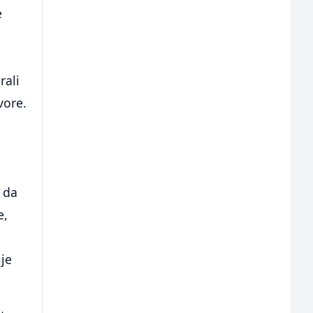
e
j
rali
vore.
 da
e,
 je