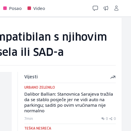
Posao
Video
mpatibilan s njihovim
ela ili SAD-a
Vijesti
URBANO ZELENILO
Dalibor Ballian: Stanovnica Sarajeva tražila
da se stablo posječe jer ne vidi auto na
parkingu; saditi po ovim vrućinama nije
normalno
7min
0
0
TEŠKA NESREĆA