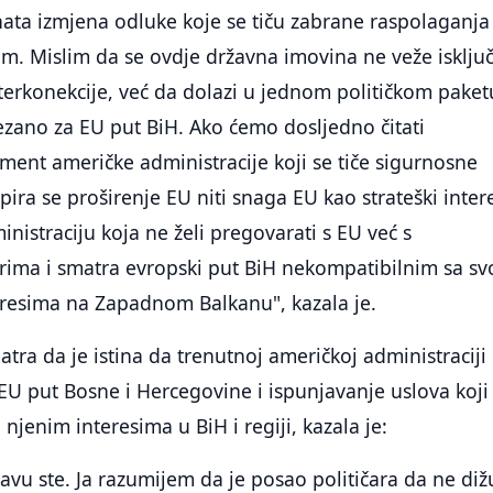
ta izmjena odluke koje se tiču zabrane raspolaganja
. Mislim da se ovdje državna imovina ne veže isklju
nterkonekcije, već da dolazi u jednom političkom paket
 vezano za EU put BiH. Ako ćemo dosljedno čitati
ent američke administracije koji se tiče sigurnosne
ipira se proširenje EU niti snaga EU kao strateški inter
istraciju koja ne želi pregovarati s EU već s
rima i smatra evropski put BiH nekompatibilnim sa sv
eresima na Zapadnom Balkanu", kazala je.
atra da je istina da trenutnoj američkoj administraciji 
EU put Bosne i Hercegovine i ispunjavanje uslova koji
 njenim interesima u BiH i regiji, kazala je:
avu ste. Ja razumijem da je posao političara da ne diž