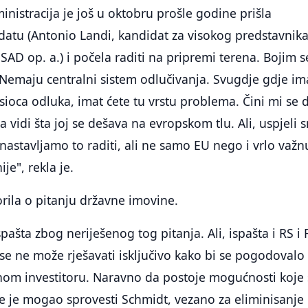
nistracija je još u oktobru prošle godine prišla
datu (Antonio Landi, kandidat za visokog predstavnik
SAD op. a.) i počela raditi na pripremi terena. Bojim s
 Nemaju centralni sistem odlučivanja. Svugdje gdje im
sioca odluka, imat ćete tu vrstu problema. Čini mi se d
 vidi šta joj se dešava na evropskom tlu. Ali, uspjeli 
 nastavljamo to raditi, ali ne samo EU nego i vrlo važn
je", rekla je.
rila o pitanju državne imovine.
ašta zbog neriješenog tog pitanja. Ali, ispašta i RS i 
 se ne može rješavati isključivo kako bi se pogodovalo
dnom investitoru. Naravno da postoje mogućnosti koje
oje je mogao sprovesti Schmidt, vezano za eliminisanje