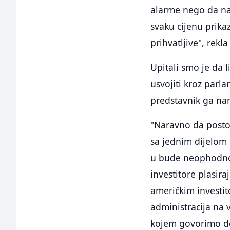
alarme nego da nal
svaku cijenu prikaz
prihvatljive", rekla 
Upitali smo je da 
usvojiti kroz parl
predstavnik ga nam
"Naravno da postoj
sa jednim dijelom 
u bude neophodno 
investitore plasir
američkim investit
administracija na v
kojem govorimo de