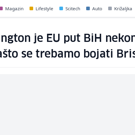
Magazin
Lifestyle
Scitech
Auto
Križaljka
ington je EU put BiH neko
što se trebamo bojati Bris