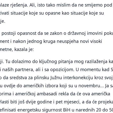
aze rješenja. Ali, isto tako mislim da ne smijemo pod
ivati situacije koje su opasne kao situacije koje su
je.
li postoji opasnost da se zakon o državnoj imovini pok
ament i nakon jednog kruga neuspjeha novi visoki
etne, kazala je:
i. Tu dolazimo do ključnog pitanja mog razilaženja k
i naših partnera, ali i sa opozicijom. U momentu kad 
da sredstva za plinsku Južnu interkonekciju kroz svo
aju ovdje do američkih izbora koji su u novembru... Ja 
orima i američkoj ambasadi rekla da će ova američka
lasti biti još dvije godine i pet mjeseci, a da će projek
finisati energetsku sigurnost BiH u narednih 20 do 5