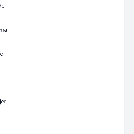
do
cima
ne
jeri