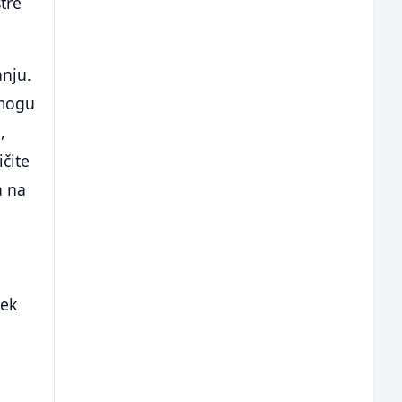
tre
anju.
 mogu
,
ičite
a na
jek