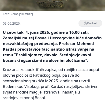
Foto: Zemaljski muzej
03.06.2026.
Podijeli
U četvrtak, 4. juna 2026. godine u 16:00 sati,
Zemaljski muzej Bosne i Hercegovine biće domaćin
nesvakidašnjeg predavanja. Profesor Mehmed
Kardaš predstaviće fascinantno istraživanje na
temu "Proklinjem te, đavole! Srednjovjekovni
bosanski egzorcizmi na olovnim pločicama".
Kroz analizu apokrifnih zapisa, od ranijih nalaza poput
olovne pločice iz Fatničkog polja, pa sve do
senzacionalnog otkrića iz 2025. godine na utvrdi
Bedem kod Visokog, prof. Kardaš rasvjetljava skriveni
svijet narodne magije, strahova i nadanja u
srednjovjekovnoj Bosni.