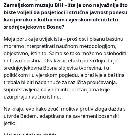
Zemaljskom muzeju BiH – šta je ono najvažnije što
biste voljeli da posjetioci i stručna javnost ponesu
kao poruku o kulturnom i vjerskom identitetu
srednjovjekovne Bosne?
Moja poruka je uvijek ista – prošlost i pisanu baštinu
moramo interpretirati naučnom metodologijom,
objektivno, istinito. Samo se tako možemo osloboditi
mitova i neistina. Ovakvi artefakti potvrđuju da je
srednjovjekovna Bosna slojevita tvorevina, i u
političkom i u vjerskom pogledu, a preživjela baština
trebala bi biti nadahnuće za različita proučavanja,
suprotstavljena naivnim interpretacijama koje
uzurpiraju naučnu istinu.
Na kraju, evo kako zvuči molitva protiv zloga dažda s
utvrde Bedem, adaptirana na savremeni bosanski
jezik: