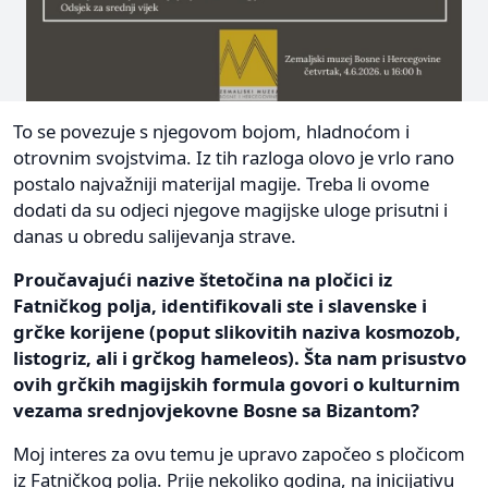
To se povezuje s njegovom bojom, hladnoćom i
otrovnim svojstvima. Iz tih razloga olovo je vrlo rano
postalo najvažniji materijal magije. Treba li ovome
dodati da su odjeci njegove magijske uloge prisutni i
danas u obredu salijevanja strave.
Proučavajući nazive štetočina na pločici iz
Fatničkog polja, identifikovali ste i slavenske i
grčke korijene (poput slikovitih naziva kosmozob,
listogriz, ali i grčkog hameleos). Šta nam prisustvo
ovih grčkih magijskih formula govori o kulturnim
vezama srednjovjekovne Bosne sa Bizantom?
Moj interes za ovu temu je upravo započeo s pločicom
iz Fatničkog polja. Prije nekoliko godina, na inicijativu