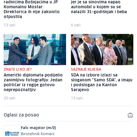
radnicima Bošnjacima u JP
jer je sa sinovima napao
Komunalno Mostar:
automobil u kojem su se
Direktorica ih nije zakonito
nalazili 31-godišnjak i beba
otpustila
13 sati
6 sati
ZNATE LI KO JE?
SAZNAJE KLIX.BA
Američki diplomata podijelio
SDA na izbore izlazi sa
zanimljivu fotografiju: Jedan
sloganom "Samo SDA", a imaju
političar iz regije gotovo
i podslogan za Kanton
neprepoznatljiv
Sarajevo
20 sati
13 sati
Oglasi za posao
Falc majstor (m/ž)
Birotehnik Komerc