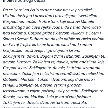
Molitva od zloga dažda
Da se iznosi na četiri strane crkve na sve praznike!
Uistinu dostojno i pravedno i pravoljepno i svetiteljno
Gospodinom našim Isuhristom, koji postavi Mihaila
arhistratiga da čuva rijeke vodne, da nema đavo vlasti
nad vodama. Gospod priđe s kletvom velikom, s Ocem i
Sinom i Svetim Duhom, da đavola odbije od rijeka vodnih
po Svetoj Trojici, kako ne bi imao vlasti nad radom
krstjanskim uništavajući ga olujnom kišom.
Zaklinjem te, đavole, Bogom živim i istinitim. Zaklinjem te,
đavole, Hristom. Zaklinjem te, đavole, svim anđelima koje
Gospod stvori. Zaklinjem te, đavole, četirima stranama
nebeskim. Zaklinjem te četirima evanđelistima nebeskim:
Matejem, Markom, Lukom i Ivanom, koji drže nebo i
zemlju. Zaklinjem te, đavole, velikim gradom
Jerusalimom u kojem počivaju svi pravedni. Zaklinjem te,
đavole, svetom Marijom koja je zaručena Josipom.
Zaklinjem te, đavole, dvanaestoricom apostola.