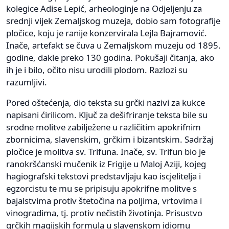
kolegice Adise Lepić, arheologinje na Odjeljenju za
srednji vijek Zemaljskog muzeja, dobio sam fotografije
pločice, koju je ranije konzervirala Lejla Bajramović.
Inače, artefakt se čuva u Zemaljskom muzeju od 1895.
godine, dakle preko 130 godina. Pokušaji čitanja, ako
ih je i bilo, očito nisu urodili plodom. Razlozi su
razumljivi.
Pored oštećenja, dio teksta su grčki nazivi za kukce
napisani ćirilicom. Ključ za dešifriranje teksta bile su
srodne molitve zabilježene u različitim apokrifnim
zbornicima, slavenskim, grčkim i bizantskim. Sadržaj
pločice je molitva sv. Trifuna. Inače, sv. Trifun bio je
ranokršćanski mučenik iz Frigije u Maloj Aziji, kojeg
hagiografski tekstovi predstavljaju kao iscjelitelja i
egzorcistu te mu se pripisuju apokrifne molitve s
bajalstvima protiv štetočina na poljima, vrtovima i
vinogradima, tj. protiv nečistih životinja. Prisustvo
grčkih magijskih formula u slavenskom idiomu