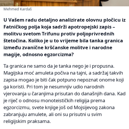
Mehmed Kardaš
U Vašem radu detaljno analizirate olovnu pločicu iz
Fatničkog polja koja sadrži apotropejski zapis –
molitvu svetom Trifunu protiv poljoprivrednih
štetočina. Koliko je u to vrijeme bila tanka granica
između zvanične kršćanske molitve i narodne
magije, odnosno egzorcizma?
Ta granica ne samo da je tanka nego je i propusna.
Magijska moć amuleta počiva na tajni, a sadržaj takvih
zapisa mogao je biti čak potpuno nepoznat onome koji
ga koristi. Pri tom je nesumnjiv udio narodnih
vjerovanja u čaranjima prisutan do današnjih dana. Kad
je riječ o odnosu monoteističkih religija prema
egzorcizmu, svete knjige još od Mojsijevog zakona
zabranjuju amulete, ali oni su prisutni u svim
religijskim praksama.