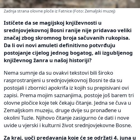
Zadnja strana olovne ploče iz Fatnice (Foto: Zemaljski muzej)
Ističete da se magijskoj književnosti u
srednjovjekovnoj Bosni ranije nije pridavao veliki
značaj zbog skromnog broja sačuvanih rukopisa.
Da li ovi novi amuleti definitivno potvrđuju
postojanje cijelog jednog bogatog, ali izgubljenog
književnog žanra u našoj historiji?
Nema sumnje da su ovakvi tekstovi bili široko
rasprostranjeni u srednjovjekovnoj Bosni te da su
postojali i zbornici apokrifa iz kojih su prepisivani ovi
zapisi. Prema mojim saznanjima, postoje još barem tri
olovne pločice koje tek čekaju čitanje. Jedna se čuva u
Zemaljskom muzeju, druge dvije su pronađene u
okolini Tuzle. Njihovo čitanje zasigurno će dati i nove
uvide u vjerski i kulturni život srednjovjekovne Bosne.
Za kraj, uoči predavanja koje će se održati 4. juna u