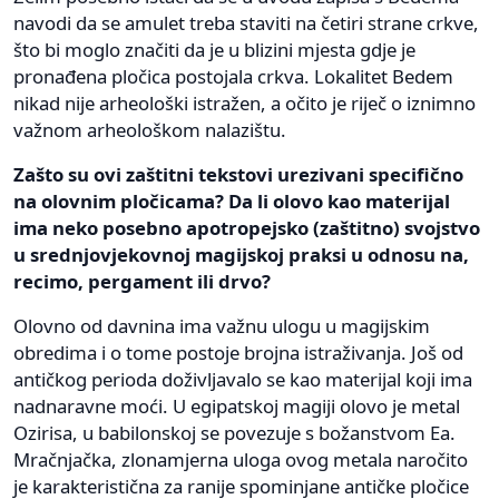
navodi da se amulet treba staviti na četiri strane crkve,
što bi moglo značiti da je u blizini mjesta gdje je
pronađena pločica postojala crkva. Lokalitet Bedem
nikad nije arheološki istražen, a očito je riječ o iznimno
važnom arheološkom nalazištu.
Zašto su ovi zaštitni tekstovi urezivani specifično
na olovnim pločicama? Da li olovo kao materijal
ima neko posebno apotropejsko (zaštitno) svojstvo
u srednjovjekovnoj magijskoj praksi u odnosu na,
recimo, pergament ili drvo?
Olovno od davnina ima važnu ulogu u magijskim
obredima i o tome postoje brojna istraživanja. Još od
antičkog perioda doživljavalo se kao materijal koji ima
nadnaravne moći. U egipatskoj magiji olovo je metal
Ozirisa, u babilonskoj se povezuje s božanstvom Ea.
Mračnjačka, zlonamjerna uloga ovog metala naročito
je karakteristična za ranije spominjane antičke pločice