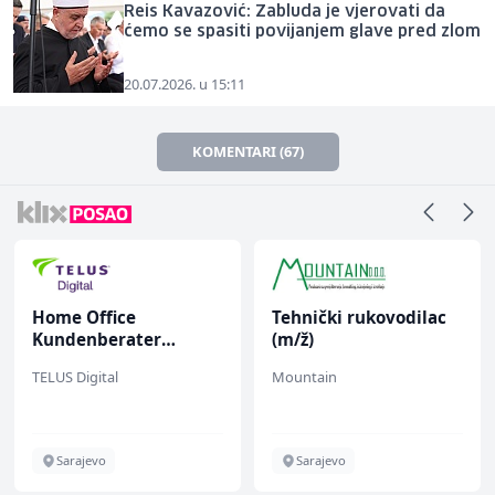
Reis Kavazović: Zabluda je vjerovati da
ćemo se spasiti povijanjem glave pred zlom
20.07.2026. u 15:11
KOMENTARI (67)
Tehnički rukovodilac
Mašinski inženjer (m/
(m/ž)
ž)
Mountain
Euro-Asfalt
Sarajevo
Više lokacija