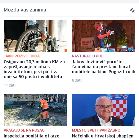
Možda vas zanima
JAVNI POZIVI FONDA
NASTUPAO U PULI
Osigurano 20,3 miliona KM za
Jakov Jozinović poručio
zapošljavanje osoba s
fanovima da prestanu bacati
invaliditetom, prvi put i za
mobitele na binu: Pogazit ću ih
one sa 50 posto invaliditeta
8 sati
11 sati
VRAĆAJU SE NA POSAO
MJESTO SVETI IVAN ŽABNO
Inspekcija poništila otkaze
Načelnik u Hrvatskoj uhapšen