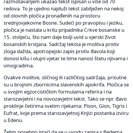
razmotavanjem ukazao tekst ispisan u više od 70
redova. To je ujedno najduži tekst zabilježen na nekoj
od olovnih pločica pronađenih na prostoru
srednjovjekovne Bosne. Sudeći po pravopisu i jeziku,
pločica je nastala u krilu pripadnika Crkve bosanske u
15. stoljeću, što nam daje bolji uvid u vjerski život
bosanskih krstjana. Sadržaj teksta je molitva protiv
zloga dažda, apotropejski zapis protiv đavola koji
donosi kišu i olujni vjetar te time nanosi štetu njivama i
vinogradima.
Ovakve molitve, sličnog ili različitog sadržaja, prisutne
su u brojnim zbornicima slavenskih apokrifa. Pločica se
u svojim egzorcističkim formulama referira i na
starozavjetni i na novozavjetni tekst. Tako se npr. đavo
proklinje četirima svetim rijekama: Pison, Gion, Tigris i
Eufrat, koje prema starozavjetnoj Knjizi postanka izviru
u Edenu.
Želim posebno istaći da se u uvodu zapisa s Bedema