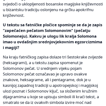
svjedoči o uklopljenosti bosanske magijske književnosti
u bizantsku tradiciju oslonjenu na grčku apokrifnu
književnost.
U tekstu sa fatničke pločice spominje se da je zapis
"zapečaćen pečatom Solomonovim" (pečatju
Solomoneju). Kakvu je ulogu lik kralja Solomona
imao u ovdašnjim srednjovjekovnim egzorcizmima
i magiji?
Na kraju fatničkog zapisa dolaze tri šestokrake zvijezde
(heksagrami), a u tekstu zapisa spomenut je
Solomonov pečat. U srednjem vijeku pojam
Solomonov pečat označavao je upravo ovakve
znakove, heksagrame, ali i pentagrame, dok je u
kasnijoj zapadnoj tradiciji u apotropejskoj i magijskoj
ulozi poznat i Solomonov ključ, sa složenim kružnim
dijagramima u koje se upisuju simboli ili kraći tekst, a
smatralo se da iz ovakvih simbola izvire moć nad