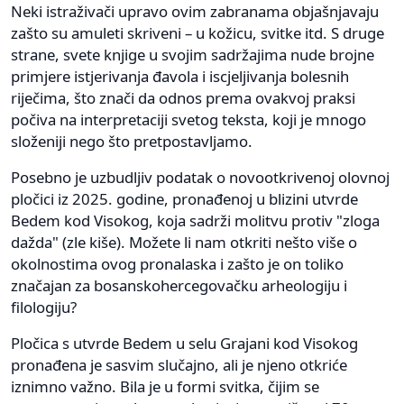
Neki istraživači upravo ovim zabranama objašnjavaju
zašto su amuleti skriveni – u kožicu, svitke itd. S druge
strane, svete knjige u svojim sadržajima nude brojne
primjere istjerivanja đavola i iscjeljivanja bolesnih
riječima, što znači da odnos prema ovakvoj praksi
počiva na interpretaciji svetog teksta, koji je mnogo
složeniji nego što pretpostavljamo.
Posebno je uzbudljiv podatak o novootkrivenoj olovnoj
pločici iz 2025. godine, pronađenoj u blizini utvrde
Bedem kod Visokog, koja sadrži molitvu protiv "zloga
dažda" (zle kiše). Možete li nam otkriti nešto više o
okolnostima ovog pronalaska i zašto je on toliko
značajan za bosanskohercegovačku arheologiju i
filologiju?
Pločica s utvrde Bedem u selu Grajani kod Visokog
pronađena je sasvim slučajno, ali je njeno otkriće
iznimno važno. Bila je u formi svitka, čijim se