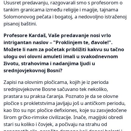
Ususret predavanju, razgovarali smo s profesorom o
tankim granicama između religije i magije, tajnama
Solomonovog pečata i bogatoj, a nedovoljno istraženoj
pisanoj baštini.
Profesore Kardaš, Vaše predavanje nosi vrlo
intrigantan naslov – "Proklinjem te, đavole!".
Možete li nam za početak približiti kakvu su tačno
ulogu ovi olovni amuleti imali u svakodnevnom
životu, strahovima i nadanjima ljudi u
srednjovjekovnoj Bosni?
Zapisi na olovnim pločicama, kojih je iz perioda
srednjovjekovne Bosne sačuvano tek nekoliko,
prastara su praksa čaranja. Poznato je da se olovne
pločice s prokletstvima javljaju još u antičkom periodu,
kao što su npr. pločice defixiones, koje su zasvjedočene
širom grčko-rimske civilizacije. Inače, magijski obredi
stari su koliko i čovjek, a počivaju na strahu od