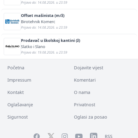
Prijava do: 14.08.2026. u 23:59
Offset mašinista (m/ž)
Birotehnik Komerc
Prijava do: 14.08.2026. u 23:59
Prodavač u školskoj kantini (ž)
Slatko i Slano
Prijava do: 19.08.2026. u 23:59
Početna
Dojavite vijest
Impressum
Komentari
Kontakt
O nama
Oglašavanje
Privatnost
Sigurnost
Oglasi za posao
Facebook
YouTube
LinkedIn
Twitter
Instagram
RSS