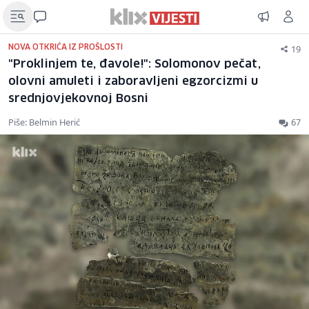
19
NOVA OTKRIĆA IZ PROŠLOSTI
"Proklinjem te, đavole!": Solomonov pečat,
olovni amuleti i zaboravljeni egzorcizmi u
srednjovjekovnoj Bosni
Piše: Belmin Herić
67