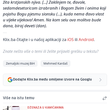
žita krstjanskih njiva. [...] Zaklinjem te, đavole,
sedamdesetoricom izrabranih i Bogom živim i onima koji
pojahu Bogu pjesmu sionsku (...), kuda nema đavo vlast
u vijeke vijekova! Amen. Na kom selu ova molitva bude
dana, biraj deveti (dan).
Klix.ba čitajte i u našoj aplikaciji za
iOS
ili
Android
.
Znate nešto više o temi ili želite prijaviti grešku u tekstu?
Zemaljski muzej BiH
Mehmed Kardaš
Dodajte Klix.ba među omiljene izvore na Googlu
Više na istu temu
DŽENAZA U KAMIČANIMA