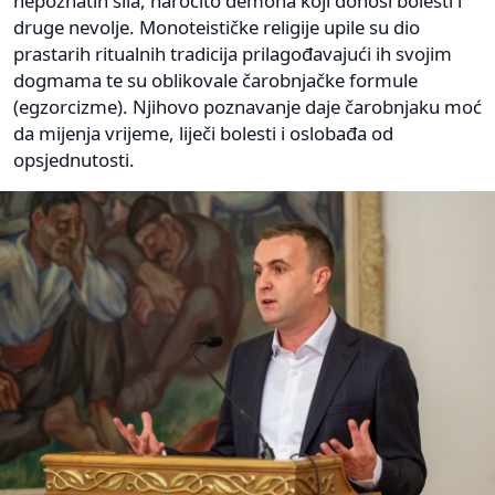
nepoznatih sila, naročito demona koji donosi bolesti i
druge nevolje. Monoteističke religije upile su dio
prastarih ritualnih tradicija prilagođavajući ih svojim
dogmama te su oblikovale čarobnjačke formule
(egzorcizme). Njihovo poznavanje daje čarobnjaku moć
da mijenja vrijeme, liječi bolesti i oslobađa od
opsjednutosti.