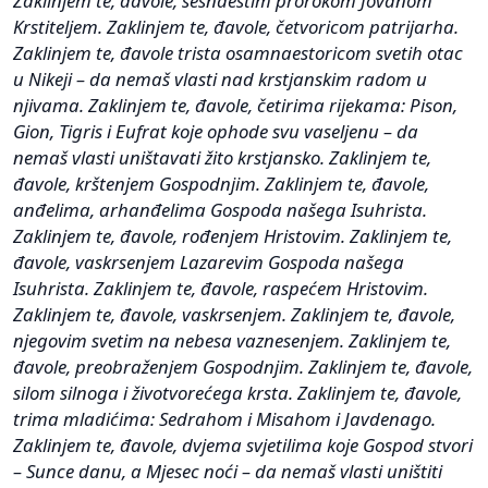
Zaklinjem te, đavole, šesnaestim prorokom Jovanom
Krstiteljem. Zaklinjem te, đavole, četvoricom patrijarha.
Zaklinjem te, đavole trista osamnaestoricom svetih otac
u Nikeji – da nemaš vlasti nad krstjanskim radom u
njivama. Zaklinjem te, đavole, četirima rijekama: Pison,
Gion, Tigris i Eufrat koje ophode svu vaseljenu – da
nemaš vlasti uništavati žito krstjansko. Zaklinjem te,
đavole, krštenjem Gospodnjim. Zaklinjem te, đavole,
anđelima, arhanđelima Gospoda našega Isuhrista.
Zaklinjem te, đavole, rođenjem Hristovim. Zaklinjem te,
đavole, vaskrsenjem Lazarevim Gospoda našega
Isuhrista. Zaklinjem te, đavole, raspećem Hristovim.
Zaklinjem te, đavole, vaskrsenjem. Zaklinjem te, đavole,
njegovim svetim na nebesa vaznesenjem. Zaklinjem te,
đavole, preobraženjem Gospodnjim. Zaklinjem te, đavole,
silom silnoga i životvorećega krsta. Zaklinjem te, đavole,
trima mladićima: Sedrahom i Misahom i Javdenago.
Zaklinjem te, đavole, dvjema svjetilima koje Gospod stvori
– Sunce danu, a Mjesec noći – da nemaš vlasti uništiti