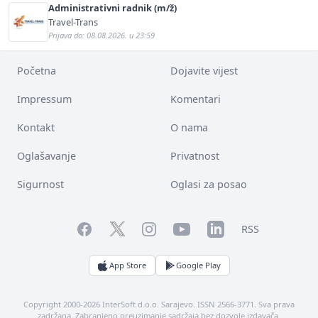
Administrativni radnik (m/ž)
Travel-Trans
Prijava do: 08.08.2026. u 23:59
Početna
Dojavite vijest
Impressum
Komentari
Kontakt
O nama
Oglašavanje
Privatnost
Sigurnost
Oglasi za posao
Facebook
YouTube
LinkedIn
Twitter
Instagram
RSS
App Store
Google Play
Copyright 2000-2026 InterSoft d.o.o. Sarajevo. ISSN 2566-3771. Sva prava
zadržana. Zabranjeno preuzimanje sadržaja bez dozvole izdavača.