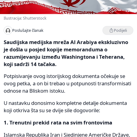
Ilustracija: Shutterstock
Podijeli
Poslušajte članak
Saudijska medijska mreža Al Arabiya ekskluzivno
je došla u posjed kopije memoranduma o
razumijevanju između Washingtona i Teherana,
koji sadrži 14 tačaka.
Potpisivanje ovog istorijskog dokumenta očekuje se
ovog petka, a on bi trebao u potpunosti transformisati
odnose na Bliskom istoku.
U nastavku donosimo kompletne detalje dokumenta
koji otkriva šta su se dvije sile dogovorile:
1. Trenutni prekid rata na svim frontovima
Islamska Republika Iran i Sjedinjene Američke Države,