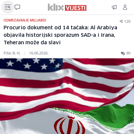
120
ODMRZAVANJE MILIJARDI
Procurio dokument od 14 tačaka: Al Arabiya
objavila historijski sporazum SAD-a i Irana,
Teheran može da slavi
Piše: B. H.
|
16.06.2026.
90