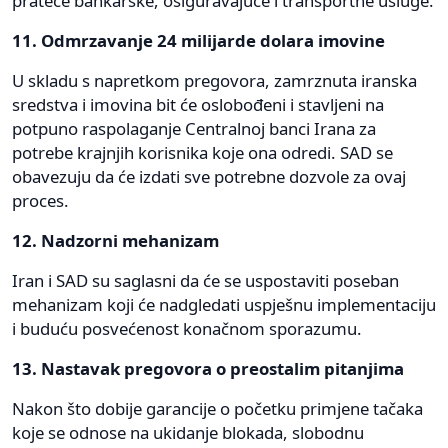
prateće bankarske, osiguravajuće i transportne usluge.
11. Odmrzavanje 24 milijarde dolara imovine
U skladu s napretkom pregovora, zamrznuta iranska
sredstva i imovina bit će oslobođeni i stavljeni na
potpuno raspolaganje Centralnoj banci Irana za
potrebe krajnjih korisnika koje ona odredi. SAD se
obavezuju da će izdati sve potrebne dozvole za ovaj
proces.
12. Nadzorni mehanizam
Iran i SAD su saglasni da će se uspostaviti poseban
mehanizam koji će nadgledati uspješnu implementaciju
i buduću posvećenost konačnom sporazumu.
13. Nastavak pregovora o preostalim pitanjima
Nakon što dobije garancije o početku primjene tačaka
koje se odnose na ukidanje blokada, slobodnu