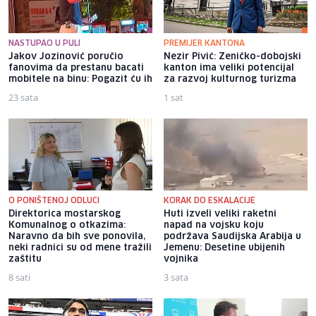
NASTUPAO U PULI
PREMIJER KANTONA
Jakov Jozinović poručio
Nezir Pivić: Zeničko-dobojski
fanovima da prestanu bacati
kanton ima veliki potencijal
mobitele na binu: Pogazit ću ih
za razvoj kulturnog turizma
23 sata
1 sat
O PONIŠTENOJ ODLUCI
KORAK DO ESKALACIJE
Direktorica mostarskog
Huti izveli veliki raketni
Komunalnog o otkazima:
napad na vojsku koju
Naravno da bih sve ponovila,
podržava Saudijska Arabija u
neki radnici su od mene tražili
Jemenu: Desetine ubijenih
zaštitu
vojnika
8 sati
3 sata