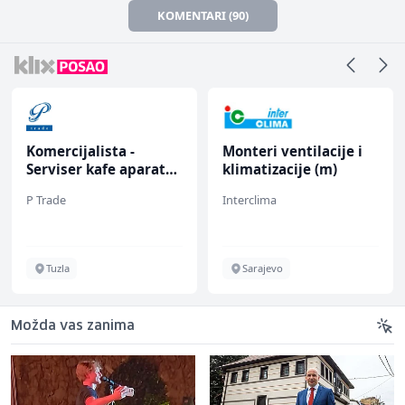
KOMENTARI (90)
Komercijalista -
Monteri ventilacije i
Serviser kafe aparata
klimatizacije (m)
(m/ž)
P Trade
Interclima
Tuzla
Sarajevo
Možda vas zanima