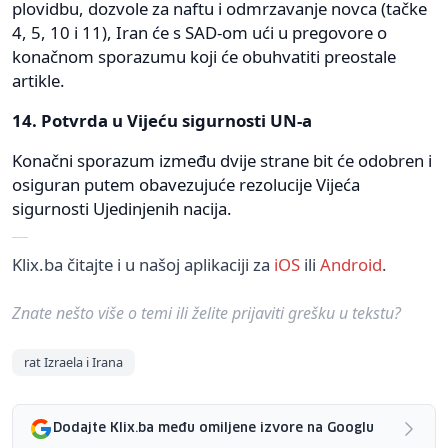
plovidbu, dozvole za naftu i odmrzavanje novca (tačke
4, 5, 10 i 11), Iran će s SAD-om ući u pregovore o
konačnom sporazumu koji će obuhvatiti preostale
artikle.
14. Potvrda u Vijeću sigurnosti UN-a
Konačni sporazum između dvije strane bit će odobren i
osiguran putem obavezujuće rezolucije Vijeća
sigurnosti Ujedinjenih nacija.
Klix.ba čitajte i u našoj aplikaciji za
iOS
ili
Android
.
Znate nešto više o temi ili želite prijaviti grešku u tekstu?
rat Izraela i Irana
Dodajte Klix.ba među omiljene izvore na Googlu