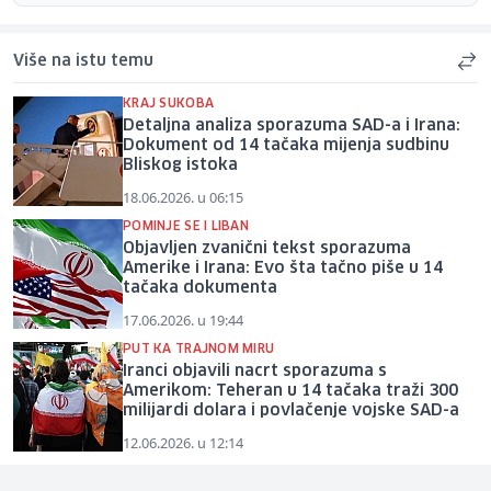
Više na istu temu
KRAJ SUKOBA
Detaljna analiza sporazuma SAD-a i Irana:
Dokument od 14 tačaka mijenja sudbinu
Bliskog istoka
18.06.2026. u 06:15
POMINJE SE I LIBAN
Objavljen zvanični tekst sporazuma
Amerike i Irana: Evo šta tačno piše u 14
tačaka dokumenta
17.06.2026. u 19:44
PUT KA TRAJNOM MIRU
Iranci objavili nacrt sporazuma s
Amerikom: Teheran u 14 tačaka traži 300
milijardi dolara i povlačenje vojske SAD-a
12.06.2026. u 12:14