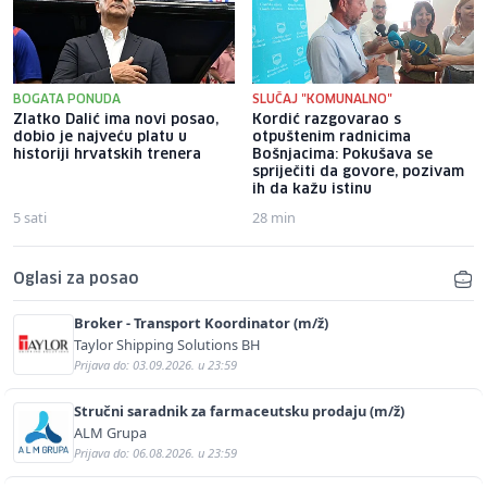
BOGATA PONUDA
SLUČAJ "KOMUNALNO"
Zlatko Dalić ima novi posao,
Kordić razgovarao s
dobio je najveću platu u
otpuštenim radnicima
historiji hrvatskih trenera
Bošnjacima: Pokušava se
spriječiti da govore, pozivam
ih da kažu istinu
5 sati
28 min
Oglasi za posao
Broker - Transport Koordinator (m/ž)
Taylor Shipping Solutions BH
Prijava do: 03.09.2026. u 23:59
Stručni saradnik za farmaceutsku prodaju (m/ž)
ALM Grupa
Prijava do: 06.08.2026. u 23:59