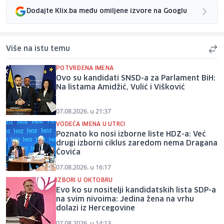
Dodajte Klix.ba među omiljene izvore na Googlu
Više na istu temu
POTVRĐENA IMENA
Ovo su kandidati SNSD-a za Parlament BiH:
Na listama Amidžić, Vulić i Višković
07.08.2026. u 21:37
VODEĆA IMENA U UTRCI
Poznato ko nosi izborne liste HDZ-a: Već
drugi izborni ciklus zaredom nema Dragana
Čovića
07.08.2026. u 16:17
IZBORI U OKTOBRU
Evo ko su nositelji kandidatskih lista SDP-a
na svim nivoima: Jedina žena na vrhu
dolazi iz Hercegovine
07.08.2026. u 14:13