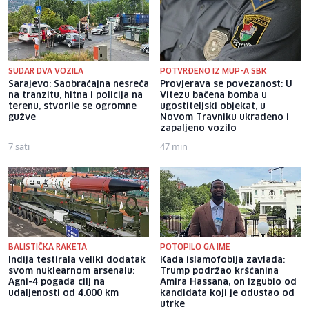
SUDAR DVA VOZILA
POTVRĐENO IZ MUP-A SBK
Sarajevo: Saobraćajna nesreća
Provjerava se povezanost: U
na tranzitu, hitna i policija na
Vitezu bačena bomba u
terenu, stvorile se ogromne
ugostiteljski objekat, u
gužve
Novom Travniku ukradeno i
zapaljeno vozilo
7 sati
47 min
BALISTIČKA RAKETA
POTOPILO GA IME
Indija testirala veliki dodatak
Kada islamofobija zavlada:
svom nuklearnom arsenalu:
Trump podržao kršćanina
Agni-4 pogađa cilj na
Amira Hassana, on izgubio od
udaljenosti od 4.000 km
kandidata koji je odustao od
utrke