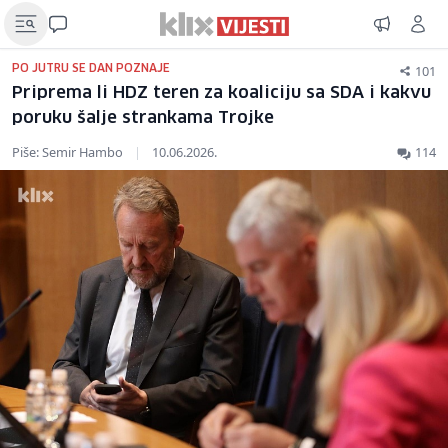
101
PO JUTRU SE DAN POZNAJE
Priprema li HDZ teren za koaliciju sa SDA i kakvu
poruku šalje strankama Trojke
Piše: Semir Hambo
|
10.06.2026.
114