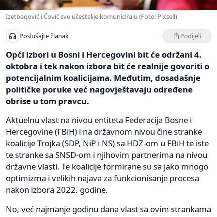
Izetbegović i Čović sve učestalije komuniciraju (Foto: Pixsell)
Podijeli
Poslušajte članak
Opći izbori u Bosni i Hercegovini bit će održani 4.
oktobra i tek nakon izbora bit će realnije govoriti o
potencijalnim koalicijama. Međutim, dosadašnje
političke poruke već nagovještavaju određene
obrise u tom pravcu.
Aktuelnu vlast na nivou entiteta Federacija Bosne i
Hercegovine (FBiH) i na državnom nivou čine stranke
koalicije Trojka (SDP, NiP i NS) sa HDZ-om u FBiH te iste
te stranke sa SNSD-om i njihovim partnerima na nivou
državne vlasti. Te koalicije formirane su sa jako mnogo
optimizma i velikih najava za funkcionisanje procesa
nakon izbora 2022. godine.
No, već najmanje godinu dana vlast sa ovim strankama