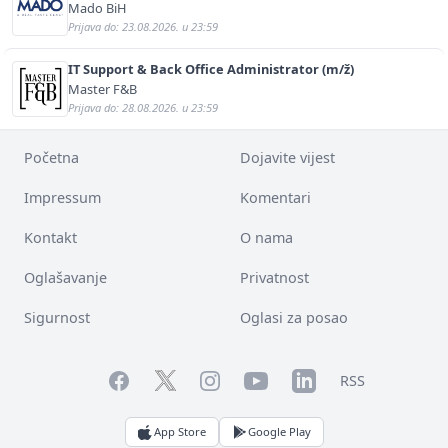
Mado BiH
Prijava do: 23.08.2026. u 23:59
IT Support & Back Office Administrator (m/ž)
Master F&B
Prijava do: 28.08.2026. u 23:59
Početna
Dojavite vijest
Impressum
Komentari
Kontakt
O nama
Oglašavanje
Privatnost
Sigurnost
Oglasi za posao
Facebook
YouTube
LinkedIn
Twitter
Instagram
RSS
App Store
Google Play