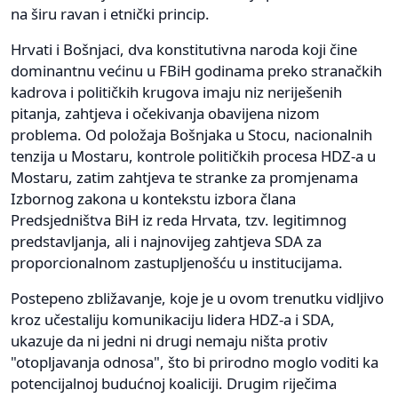
na širu ravan i etnički princip.
Hrvati i Bošnjaci, dva konstitutivna naroda koji čine
dominantnu većinu u FBiH godinama preko stranačkih
kadrova i političkih krugova imaju niz neriješenih
pitanja, zahtjeva i očekivanja obavijena nizom
problema. Od položaja Bošnjaka u Stocu, nacionalnih
tenzija u Mostaru, kontrole političkih procesa HDZ-a u
Mostaru, zatim zahtjeva te stranke za promjenama
Izbornog zakona u kontekstu izbora člana
Predsjedništva BiH iz reda Hrvata, tzv. legitimnog
predstavljanja, ali i najnovijeg zahtjeva SDA za
proporcionalnom zastupljenošću u institucijama.
Postepeno zbližavanje, koje je u ovom trenutku vidljivo
kroz učestaliju komunikaciju lidera HDZ-a i SDA,
ukazuje da ni jedni ni drugi nemaju ništa protiv
"otopljavanja odnosa", što bi prirodno moglo voditi ka
potencijalnoj budućnoj koaliciji. Drugim riječima