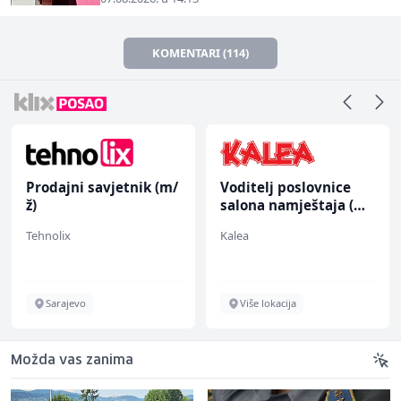
KOMENTARI (114)
Prodajni savjetnik (m/
Voditelj poslovnice
ž)
salona namještaja (m/
ž)
Tehnolix
Kalea
Sarajevo
Više lokacija
Možda vas zanima