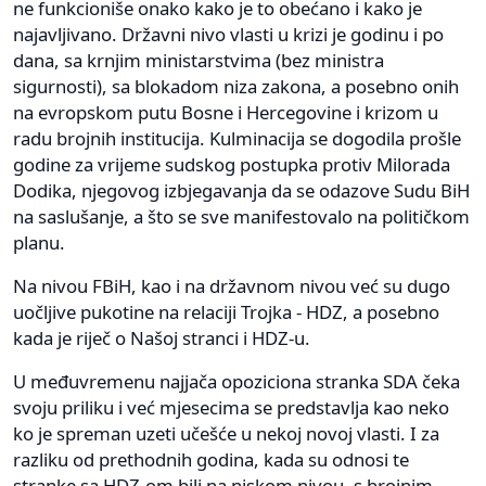
ne funkcioniše onako kako je to obećano i kako je
najavljivano. Državni nivo vlasti u krizi je godinu i po
dana, sa krnjim ministarstvima (bez ministra
sigurnosti), sa blokadom niza zakona, a posebno onih
na evropskom putu Bosne i Hercegovine i krizom u
radu brojnih institucija. Kulminacija se dogodila prošle
godine za vrijeme sudskog postupka protiv Milorada
Dodika, njegovog izbjegavanja da se odazove Sudu BiH
na saslušanje, a što se sve manifestovalo na političkom
planu.
Na nivou FBiH, kao i na državnom nivou već su dugo
uočljive pukotine na relaciji Trojka - HDZ, a posebno
kada je riječ o Našoj stranci i HDZ-u.
U međuvremenu najjača opoziciona stranka SDA čeka
svoju priliku i već mjesecima se predstavlja kao neko
ko je spreman uzeti učešće u nekoj novoj vlasti. I za
razliku od prethodnih godina, kada su odnosi te
stranke sa HDZ-om bili na niskom nivou, s brojnim