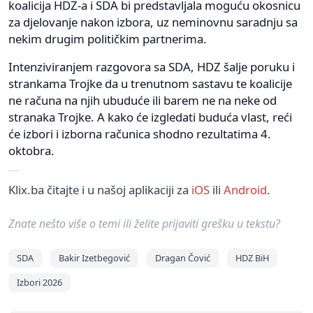
koalicija HDZ-a i SDA bi predstavljala moguću okosnicu
za djelovanje nakon izbora, uz neminovnu saradnju sa
nekim drugim političkim partnerima.
Intenziviranjem razgovora sa SDA, HDZ šalje poruku i
strankama Trojke da u trenutnom sastavu te koalicije
ne računa na njih ubuduće ili barem ne na neke od
stranaka Trojke. A kako će izgledati buduća vlast, reći
će izbori i izborna računica shodno rezultatima 4.
oktobra.
Klix.ba čitajte i u našoj aplikaciji za
iOS
ili
Android
.
Znate nešto više o temi ili želite prijaviti grešku u tekstu?
SDA
Bakir Izetbegović
Dragan Čović
HDZ BiH
Izbori 2026