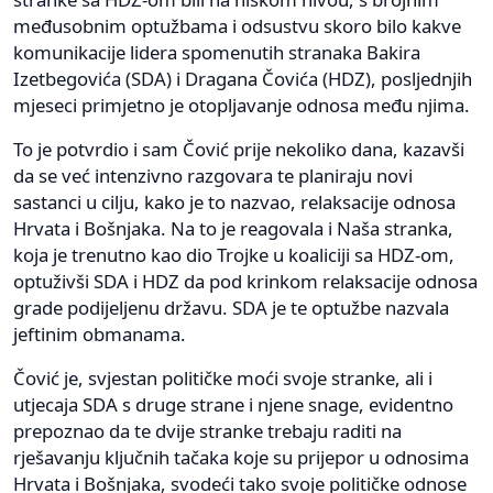
međusobnim optužbama i odsustvu skoro bilo kakve
komunikacije lidera spomenutih stranaka Bakira
Izetbegovića (SDA) i Dragana Čovića (HDZ), posljednjih
mjeseci primjetno je otopljavanje odnosa među njima.
To je potvrdio i sam Čović prije nekoliko dana, kazavši
da se već intenzivno razgovara te planiraju novi
sastanci u cilju, kako je to nazvao, relaksacije odnosa
Hrvata i Bošnjaka. Na to je reagovala i Naša stranka,
koja je trenutno kao dio Trojke u koaliciji sa HDZ-om,
optuživši SDA i HDZ da pod krinkom relaksacije odnosa
grade podijeljenu državu. SDA je te optužbe nazvala
jeftinim obmanama.
Čović je, svjestan političke moći svoje stranke, ali i
utjecaja SDA s druge strane i njene snage, evidentno
prepoznao da te dvije stranke trebaju raditi na
rješavanju ključnih tačaka koje su prijepor u odnosima
Hrvata i Bošnjaka, svodeći tako svoje političke odnose