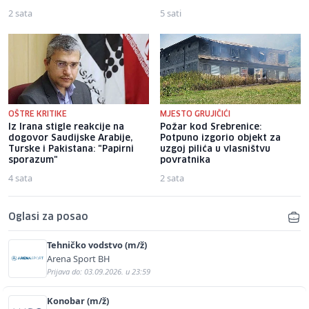
2 sata
5 sati
OŠTRE KRITIKE
MJESTO GRUJIČIĆI
Iz Irana stigle reakcije na
Požar kod Srebrenice:
dogovor Saudijske Arabije,
Potpuno izgorio objekt za
Turske i Pakistana: "Papirni
uzgoj pilića u vlasništvu
sporazum"
povratnika
4 sata
2 sata
Oglasi za posao
Tehničko vodstvo (m/ž)
Arena Sport BH
Prijava do: 03.09.2026. u 23:59
Konobar (m/ž)