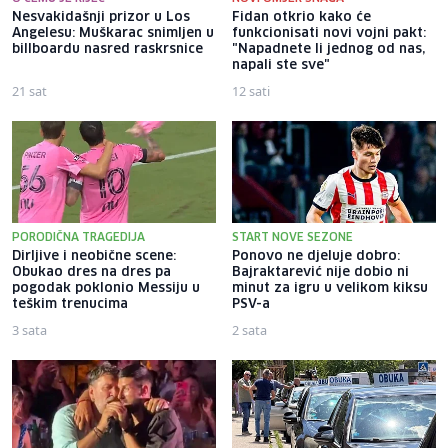
Nesvakidašnji prizor u Los
Fidan otkrio kako će
Angelesu: Muškarac snimljen u
funkcionisati novi vojni pakt:
billboardu nasred raskrsnice
"Napadnete li jednog od nas,
napali ste sve"
21 sat
12 sati
PORODIČNA TRAGEDIJA
START NOVE SEZONE
Dirljive i neobične scene:
Ponovo ne djeluje dobro:
Obukao dres na dres pa
Bajraktarević nije dobio ni
pogodak poklonio Messiju u
minut za igru u velikom kiksu
teškim trenucima
PSV-a
3 sata
2 sata