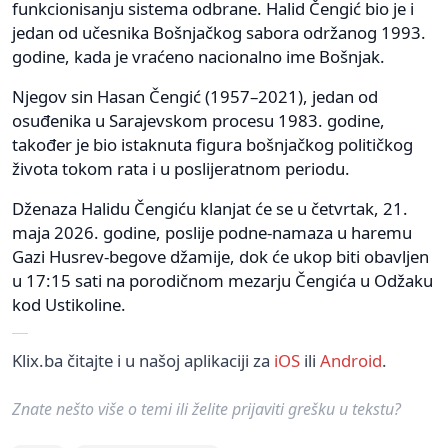
funkcionisanju sistema odbrane. Halid Čengić bio je i
jedan od učesnika Bošnjačkog sabora održanog 1993.
godine, kada je vraćeno nacionalno ime Bošnjak.
Njegov sin Hasan Čengić (1957–2021), jedan od
osuđenika u Sarajevskom procesu 1983. godine,
također je bio istaknuta figura bošnjačkog političkog
života tokom rata i u poslijeratnom periodu.
Dženaza Halidu Čengiću klanjat će se u četvrtak, 21.
maja 2026. godine, poslije podne-namaza u haremu
Gazi Husrev-begove džamije, dok će ukop biti obavljen
u 17:15 sati na porodičnom mezarju Čengića u Odžaku
kod Ustikoline.
Klix.ba čitajte i u našoj aplikaciji za
iOS
ili
Android
.
Znate nešto više o temi ili želite prijaviti grešku u tekstu?