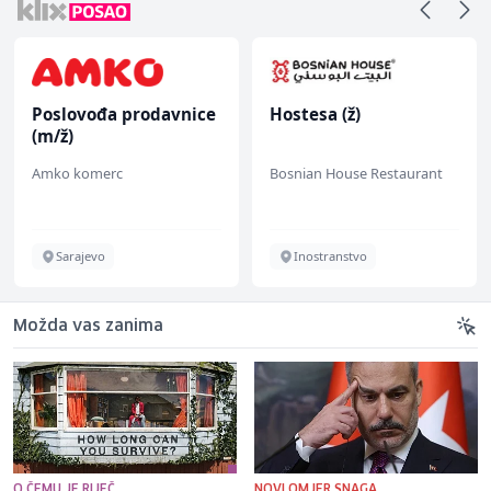
Poslovođa prodavnice
Hostesa (ž)
(m/ž)
Amko komerc
Bosnian House Restaurant
Sarajevo
Inostranstvo
Možda vas zanima
O ČEMU JE RIJEČ
NOVI OMJER SNAGA