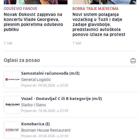
ODUŠEVIO FANOVE
BORBA TRAJE MJESECIMA
Novak Đoković zapjevao na
Novi sistem polaganja
koncertu Vlade Georgieva,
vozačkog u Tuzli i dalje
plesnim pokretima oduševio
zadaje glavobolje,
publiku
predstavnici autoškola
ponovo izlaze na protest
1 sat
1 sat
Oglasi za posao
Samostalni računovođa (m/ž)
General Logistic
Prijava do: 09.08.2026. u 23:59
Vozač - Dostavljač C ili B kategorije (m/ž)
Slatko i Slano
Prijava do: 10.08.2026. u 23:59
Konobarica (ž)
Bosnian House Restaurant
Prijava do: 20.08.2026. u 23:59