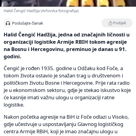
Halid Čengić Hadžija (Arhivska fotografija)
Podijeli
Poslušajte članak
Halid Čengić Hadžija, jedna od značajnih ličnosti u
organizaciji logistike Armije RBIH tokom agresije
na Bosnu i Hercegovinu, preminuo je danas u 91.
godini.
Čengić je rođen 1935. godine u Odžaku kod Foče, a
tokom života ostavio je snažan trag u društvenom i
političkom životu Bosne i Hercegovine. Prije rata radio
je u ekonomskom sektoru, gdje je stekao iskustvo koje
će kasnije imati važnu ulogu u organizaciji ratne
logistike.
Nakon početka agresije na BiH iz Foče odlazi u Visoko,
gdje učestvuje u uspostavljanju Glavnog logističkog
centra Armije RBiH, koji je imao značajnu ulogu u