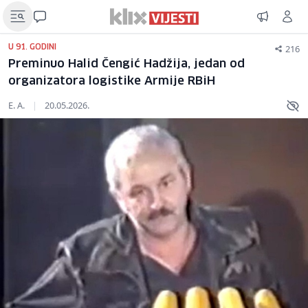
216
U 91. GODINI
Preminuo Halid Čengić Hadžija, jedan od
organizatora logistike Armije RBiH
E. A.
|
20.05.2026.