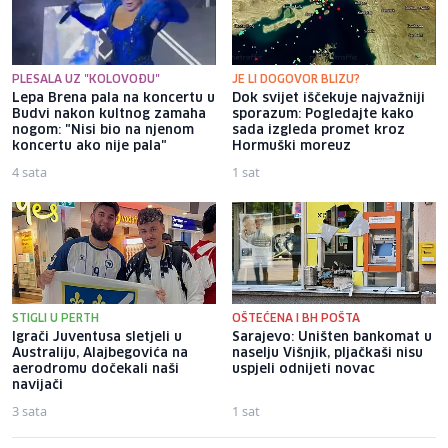
PLESALA UZ "KOLOVOĐU"
JE LI DOGOVOR BLIZU?
Lepa Brena pala na koncertu u
Dok svijet iščekuje najvažniji
Budvi nakon kultnog zamaha
sporazum: Pogledajte kako
nogom: "Nisi bio na njenom
sada izgleda promet kroz
koncertu ako nije pala"
Hormuški moreuz
4 sata
1 sat
STIGLI U PERTH
OŠTEĆENA I BH POŠTA
Igrači Juventusa sletjeli u
Sarajevo: Uništen bankomat u
Australiju, Alajbegovića na
naselju Višnjik, pljačkaši nisu
aerodromu dočekali naši
uspjeli odnijeti novac
navijači
3 sata
1 sat