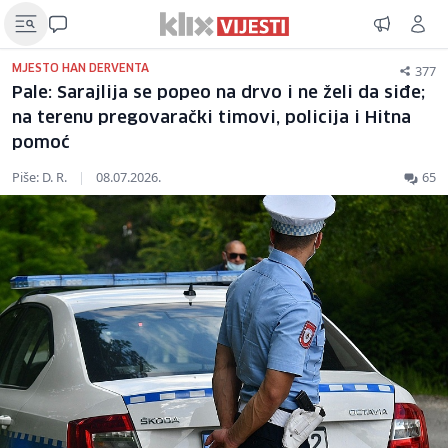
377
MJESTO HAN DERVENTA
Pale: Sarajlija se popeo na drvo i ne želi da siđe;
na terenu pregovarački timovi, policija i Hitna
pomoć
Piše: D. R.
|
08.07.2026.
65