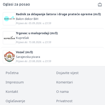
Oglasi za posao
Radnik za sklapanje šatora i druge prateće opreme (m/ž)
Balon dekor BiH
Prijava do: 05.09.2026. u 23:59
Trgovac u maloprodaji (m/ž)
Kuprešak
Prijava do: 15.08.2026. u 23:59
Vozač (m/ž)
Sarajevska pivara
Prijava do: 23.08.2026. u 23:59
Početna
Dojavite vijest
Impressum
Komentari
Kontakt
O nama
Oglašavanje
Privatnost