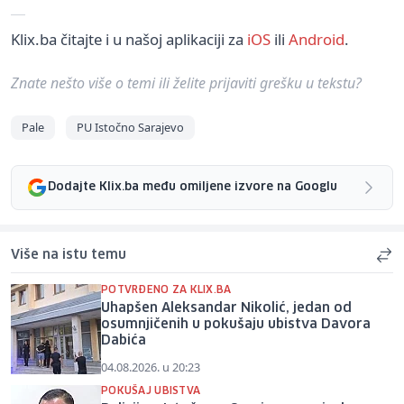
Klix.ba čitajte i u našoj aplikaciji za
iOS
ili
Android
.
Znate nešto više o temi ili želite prijaviti grešku u tekstu?
Pale
PU Istočno Sarajevo
Dodajte Klix.ba među omiljene izvore na Googlu
Više na istu temu
POTVRĐENO ZA KLIX.BA
Uhapšen Aleksandar Nikolić, jedan od
osumnjičenih u pokušaju ubistva Davora
Dabića
04.08.2026. u 20:23
POKUŠAJ UBISTVA