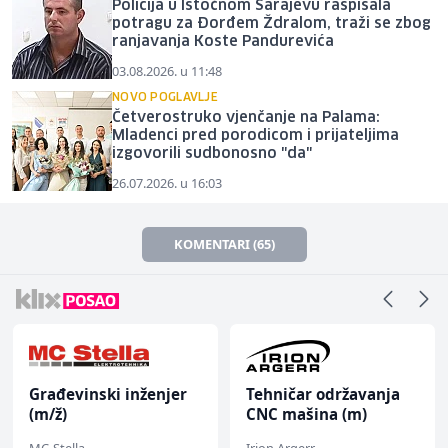
Policija u Istočnom Sarajevu raspisala
potragu za Đorđem Ždralom, traži se zbog
ranjavanja Koste Pandurevića
03.08.2026. u 11:48
NOVO POGLAVLJE
Četverostruko vjenčanje na Palama:
Mladenci pred porodicom i prijateljima
izgovorili sudbonosno "da"
26.07.2026. u 16:03
KOMENTARI (65)
Građevinski inženjer
Tehničar održavanja
(m/ž)
CNC mašina (m)
MC-Stella
Irion Argerr