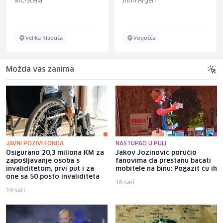
Velika Kladuša
Vogošća
Možda vas zanima
JAVNI POZIVI FONDA
NASTUPAO U PULI
Osigurano 20,3 miliona KM za
Jakov Jozinović poručio
zapošljavanje osoba s
fanovima da prestanu bacati
invaliditetom, prvi put i za
mobitele na binu: Pogazit ću ih
one sa 50 posto invaliditeta
16 sati
19 sati