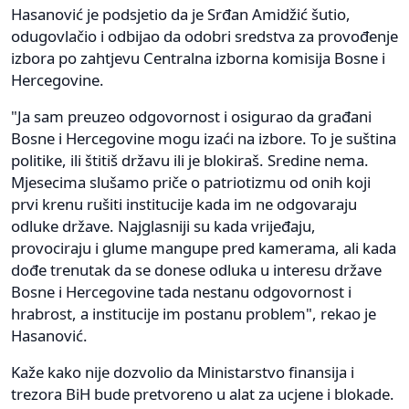
Hasanović je podsjetio da je Srđan Amidžić šutio,
odugovlačio i odbijao da odobri sredstva za provođenje
izbora po zahtjevu Centralna izborna komisija Bosne i
Hercegovine.
"Ja sam preuzeo odgovornost i osigurao da građani
Bosne i Hercegovine mogu izaći na izbore. To je suština
politike, ili štitiš državu ili je blokiraš. Sredine nema.
Mjesecima slušamo priče o patriotizmu od onih koji
prvi krenu rušiti institucije kada im ne odgovaraju
odluke države. Najglasniji su kada vrijeđaju,
provociraju i glume mangupe pred kamerama, ali kada
dođe trenutak da se donese odluka u interesu države
Bosne i Hercegovine tada nestanu odgovornost i
hrabrost, a institucije im postanu problem", rekao je
Hasanović.
Kaže kako nije dozvolio da Ministarstvo finansija i
trezora BiH bude pretvoreno u alat za ucjene i blokade.