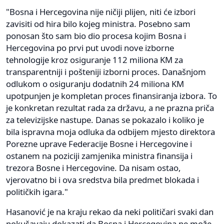
"Bosna i Hercegovina nije ničiji plijen, niti će izbori
zavisiti od hira bilo kojeg ministra. Posebno sam
ponosan što sam bio dio procesa kojim Bosna i
Hercegovina po prvi put uvodi nove izborne
tehnologije kroz osiguranje 112 miliona KM za
transparentniji i pošteniji izborni proces. Današnjom
odlukom o osiguranju dodatnih 24 miliona KM
upotpunjen je kompletan proces finansiranja izbora. To
je konkretan rezultat rada za državu, a ne prazna priča
za televizijske nastupe. Danas se pokazalo i koliko je
bila ispravna moja odluka da odbijem mjesto direktora
Porezne uprave Federacije Bosne i Hercegovine i
ostanem na poziciji zamjenika ministra finansija i
trezora Bosne i Hercegovine. Da nisam ostao,
vjerovatno bi i ova sredstva bila predmet blokada i
političkih igara."
Hasanović je na kraju rekao da neki političari svaki dan
pokušavaju dokazati da Bosna i Hercegovina ne može