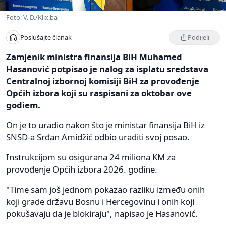
Foto: V. D./Klix.ba
Podijeli
Poslušajte članak
Zamjenik ministra finansija BiH Muhamed
Hasanović potpisao je nalog za isplatu sredstava
Centralnoj izbornoj komisiji BiH za provođenje
Općih izbora koji su raspisani za oktobar ove
godiem.
On je to uradio nakon što je ministar finansija BiH iz
SNSD-a Srđan Amidžić odbio uraditi svoj posao.
Instrukcijom su osigurana 24 miliona KM za
provođenje Općih izbora 2026. godine.
"Time sam još jednom pokazao razliku između onih
koji grade državu Bosnu i Hercegovinu i onih koji
pokušavaju da je blokiraju", napisao je Hasanović.