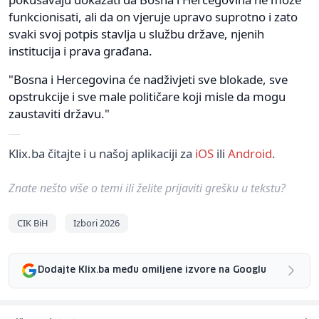
funkcionisati, ali da on vjeruje upravo suprotno i zato
svaki svoj potpis stavlja u službu države, njenih
institucija i prava građana.
"Bosna i Hercegovina će nadživjeti sve blokade, sve
opstrukcije i sve male političare koji misle da mogu
zaustaviti državu."
Klix.ba čitajte i u našoj aplikaciji za
iOS
ili
Android
.
Znate nešto više o temi ili želite prijaviti grešku u tekstu?
CIK BiH
Izbori 2026
Dodajte Klix.ba među omiljene izvore na Googlu