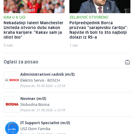
IGRA U 4. LIGI
ZELJKOVIĆ OTVORENO
Nekadašnji talent Manchester
Potpredsjednik Borca
Uniteda otvorio dušu nakon
prozvao "sarajevsku čaršiju":
kraha karijere: "Kakav sam ja
Najviše ih boli to što najbolji
idiot bio"
dolazi iz RS-a
5 sati
1 sat
Oglasi za posao
Administrativni radnik (m/ž)
Elektro Servis - BOSCH
Prijava do: 05.09.2026. u 23:59
Novinar (m/ž)
Slobodna Bosna
Prijava do: 31.08.2026. u 23:59
IT Support Specialist (m/ž)
USZ Dom Familia