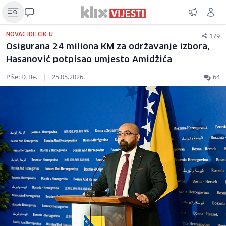
179
NOVAC IDE CIK-U
Osigurana 24 miliona KM za održavanje izbora,
Hasanović potpisao umjesto Amidžića
Piše: D. Be.
|
25.05.2026.
64