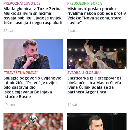
PREPOZNATLJIVO LICE
PREDSJEDNIK BORCA
Mlada glumica iz Tuzle Zerina
Misimović poslao poruku
Mujkić šaljivim snimcima
rivalima nakon pobjede protiv
osvaja publiku: Ljude je uvijek
Veleža: "Nova sezona, stare
teže nasmijati nego rasplakati
navike"
15 sati
4 sata
"TRAVESTIJA PRAVA"
SVADBA U KLOBUKU
Suljagić odgovorio Cvijanović
Slastičarka iz Hercegovine i
i Amidžiću: "Pravo" je uvijek
bivša učesnica MasterChefa
bilo sastavni dio
Ivana Čuljak udala se za
iskorjenjavanja Bošnjaka
partnera Argentinca
istočne Bosne
49 min
14 sati