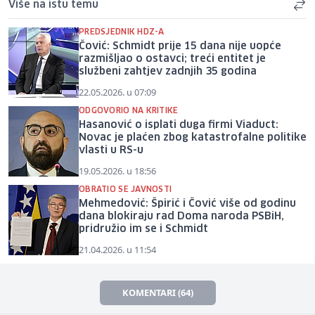
Više na istu temu
PREDSJEDNIK HDZ-A
Čović: Schmidt prije 15 dana nije uopće
razmišljao o ostavci; treći entitet je
službeni zahtjev zadnjih 35 godina
22.05.2026. u 07:09
ODGOVORIO NA KRITIKE
Hasanović o isplati duga firmi Viaduct:
Novac je plaćen zbog katastrofalne politike
vlasti u RS-u
19.05.2026. u 18:56
OBRATIO SE JAVNOSTI
Mehmedović: Špirić i Čović više od godinu
dana blokiraju rad Doma naroda PSBiH,
pridružio im se i Schmidt
21.04.2026. u 11:54
KOMENTARI (64)