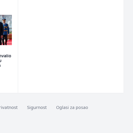
hvalio
u
m
rivatnost
Sigurnost
Oglasi za posao