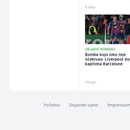
4 sata
OBJAVIO ROMANO
Bomba koju niko nije
očekivao: Liverpool d
kapitena Barcelone
10 sati
Dojavite vijest
Impressu
Početna