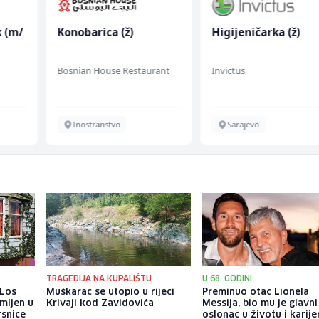
/
Konobarica (ž)
Higijeničarka (ž)
Bosnian House Restaurant
Invictus
Inostranstvo
Sarajevo
TRAGEDIJA NA KUPALIŠTU
U 68. GODINI
 Los
Muškarac se utopio u rijeci
Preminuo otac Lionela
mljen u
Krivaji kod Zavidovića
Messija, bio mu je glavni
rsnice
oslonac u životu i karije