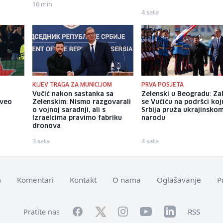
16 min
4 sata
KIJEV TRAGA ZA MUNICIJOM
PRVA POSJETA
Vučić nakon sastanka sa
Zelenski u Beogradu: Za
oveo
Zelenskim: Nismo razgovarali
se Vučiću na podršci koj
o vojnoj saradnji, ali s
Srbija pruža ukrajinsko
Izraelcima pravimo fabriku
narodu
dronova
3 sata
4 sata
m
Komentari
Kontakt
O nama
Oglašavanje
P
Facebook
YouTube
LinkedIn
Twitter
Instagram
RSS
Pratite nas