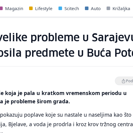
Magazin
Lifestyle
Scitech
Auto
Križaljka
velike probleme u Sarajev
nosila predmete u Buća Po
Podi
iše koja je pala u kratkom vremenskom periodu u
a je probleme širom grada.
 pokazuju poplave koje su nastale u naseljima kao što
ja, Bjelave, a voda je prodrla i kroz krov tržnog centr