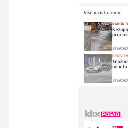
Više na istu temu
NAKON O
Nezapam
prodav
15.06.202
PROBLEM
Snažno 
minuta 
15.06.202