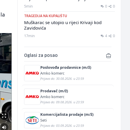
5min
0
0
ila
TRAGEDIJA NA KUPALIŠTU
Muškarac se utopio u rijeci Krivaji kod
Zavidovića
17min
4
0
Oglasi za posao
Poslovođa prodavnice (m/ž)
Amko komerc
Prijava do: 30.08.2026. u 23:59
Prodavač (m/ž)
Amko komerc
Prijava do: 09.08.2026. u 23:59
Komercijalista prodaje (m/ž)
Seti
Prijava do: 03.09.2026. u 23:59