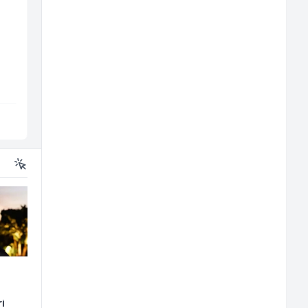
Komercijalista -
Trgovac - Magacioner
Serviser kafe aparata
(m/ž)
(m/ž)
P Trade
Amko komerc
Tuzla
Fojnica
ri