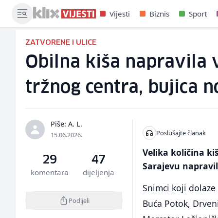
Vijesti
Biznis
Sport
ZATVORENE I ULICE
Obilna kiša napravila 
tržnog centra, bujica 
Piše: A. L.
Poslušajte članak
15.06.2026.
Velika količina k
29
47
Sarajevu napravil
komentara
dijeljenja
Snimci koji dolaze
Podijeli
Buća Potok, Drveni