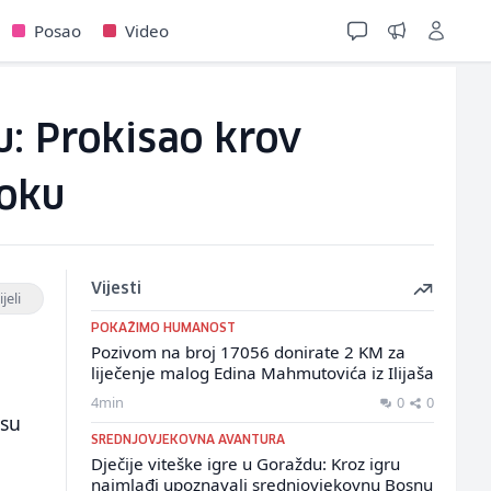
Posao
Video
u: Prokisao krov
toku
Vijesti
jeli
POKAŽIMO HUMANOST
Pozivom na broj 17056 donirate 2 KM za
liječenje malog Edina Mahmutovića iz Ilijaša
4min
0
0
 su
SREDNJOVJEKOVNA AVANTURA
a
Dječije viteške igre u Goraždu: Kroz igru
najmlađi upoznavali srednjovjekovnu Bosnu