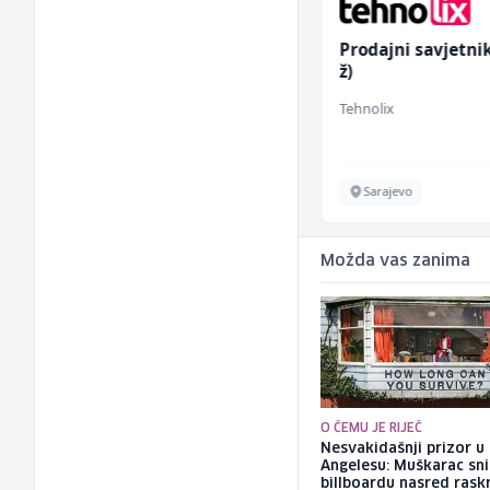
Skladišni radnik (m/ž)
Prodajni savjetnik (m
ž)
Lidl BH
Tehnolix
Lepenica
Sarajevo
Možda vas zanima
O ČEMU JE RIJEČ
Nesvakidašnji prizor u
Angelesu: Muškarac sni
billboardu nasred rask