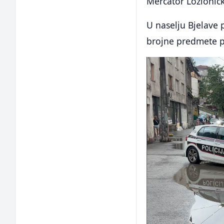
Mercator Ložionič
U naselju Bjelave 
brojne predmete 