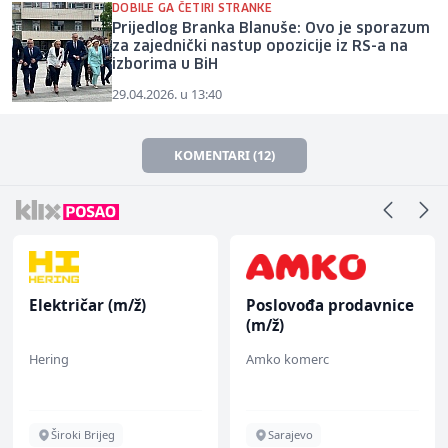
DOBILE GA ČETIRI STRANKE
Prijedlog Branka Blanuše: Ovo je sporazum
za zajednički nastup opozicije iz RS-a na
izborima u BiH
29.04.2026. u 13:40
KOMENTARI (12)
Električar (m/ž)
Poslovođa prodavnice
(m/ž)
Hering
Amko komerc
Široki Brijeg
Sarajevo