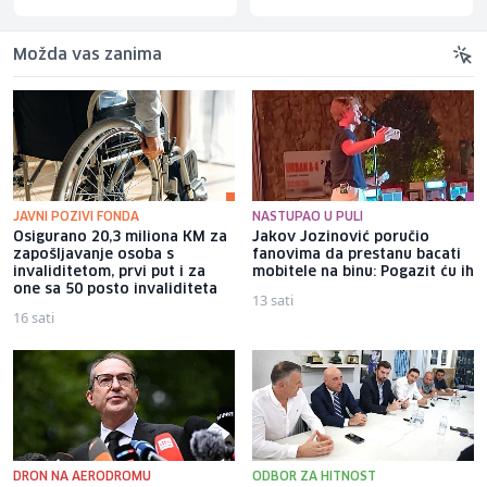
Možda vas zanima
JAVNI POZIVI FONDA
NASTUPAO U PULI
Osigurano 20,3 miliona KM za
Jakov Jozinović poručio
zapošljavanje osoba s
fanovima da prestanu bacati
invaliditetom, prvi put i za
mobitele na binu: Pogazit ću ih
one sa 50 posto invaliditeta
13 sati
16 sati
DRON NA AERODROMU
ODBOR ZA HITNOST