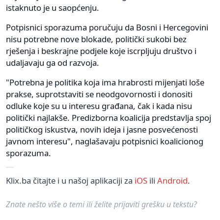
istaknuto je u saopćenju.
Potpisnici sporazuma poručuju da Bosni i Hercegovini
nisu potrebne nove blokade, politički sukobi bez
rješenja i beskrajne podjele koje iscrpljuju društvo i
udaljavaju ga od razvoja.
"Potrebna je politika koja ima hrabrosti mijenjati loše
prakse, suprotstaviti se neodgovornosti i donositi
odluke koje su u interesu građana, čak i kada nisu
politički najlakše. Predizborna koalicija predstavlja spoj
političkog iskustva, novih ideja i jasne posvećenosti
javnom interesu", naglašavaju potpisnici koalicionog
sporazuma.
Klix.ba čitajte i u našoj aplikaciji za
iOS
ili
Android
.
Znate nešto više o temi ili želite prijaviti grešku u tekstu?