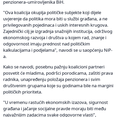
penzionera–umirovljenika BiH.
"Ova koalicija okuplja političke subjekte koji dijele
uvjerenje da politika mora biti u službi građana, a ne
privilegovanih pojedinaca i uskih interesnih krugova.
Zajednički cilj je izgradnja snažnijih institucija, održivog
ekonomskog razvoja i društva u kojem rad, znanje i
odgovornost imaju prednost nad političkim
kalkulacijama i podjelama", navodi se u saopćenju NiP-
a.
Kako se navodi, posebnu pažnju koalicioni partneri
posvetit će mladima, podršci porodicama, zaštiti prava
radnika, unapređenju položaja penzionera i svim
društvenim grupama koje su godinama bile na margini
političkih prioriteta.
"U vremenu rastućih ekonomskih izazova, sigurnost
građana i jačanje socijalne pravde moraju biti među
najvažnijim zadacima svake odgovorne vlasti",