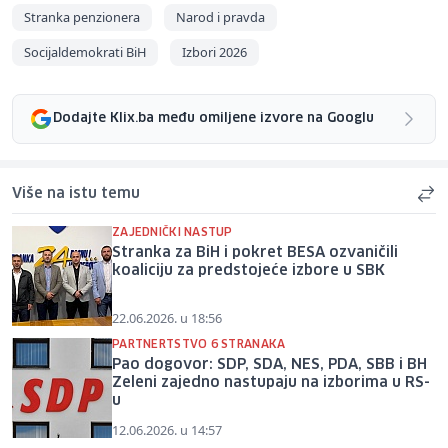
Stranka penzionera
Narod i pravda
Socijaldemokrati BiH
Izbori 2026
Dodajte Klix.ba među omiljene izvore na Googlu
Više na istu temu
ZAJEDNIČKI NASTUP
Stranka za BiH i pokret BESA ozvaničili
koaliciju za predstojeće izbore u SBK
22.06.2026. u 18:56
PARTNERTSTVO 6 STRANAKA
Pao dogovor: SDP, SDA, NES, PDA, SBB i BH
Zeleni zajedno nastupaju na izborima u RS-
u
12.06.2026. u 14:57