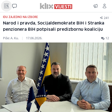
241
IDU ZAJEDNO NA IZBORE
Narod i pravda, Socijaldemokrate BiH i Stranka
penzionera BiH potpisali predizbornu koaliciju
Piše: A. Ku.
|
17.06.2026.
12