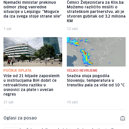
Njemački ministar prekinuo
Čelnici Željezničara za Klix.ba:
odmor zbog vanredne
Možemo različito misliti o
situacije u Leipzigu: "Moguće
strateškom partnerstvu, ali je
da iza svega stoje strane sile"
stvoren gubitak od 3,2 miliona
KM
1 sat
12 sati
POČINJE ISPLATA
VELIKO NEVRIJEME
Više od 21 hiljade zaposlenih
Snažna oluja pogodila
u institucijama BiH dobit će
Sloveniju, temperatura u
retroaktivnu razliku u
trenutku pala za više od 10 °C
osnovici za plate i uvećan
regres
21 sat
10 sati
Oglasi za posao