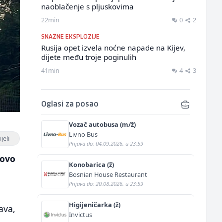
naoblačenje s pljuskovima
22min
0
2
SNAŽNE EKSPLOZIJE
Rusija opet izvela noćne napade na Kijev,
dijete među troje poginulih
41min
4
3
Oglasi za posao
Vozač autobusa (m/ž)
Livno Bus
jeli
Prijava do: 04.09.2026. u 23:59
novo
Konobarica (ž)
Bosnian House Restaurant
Prijava do: 20.08.2026. u 23:59
Higijeničarka (ž)
ava,
Invictus