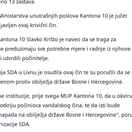
eno 13 zastava.
 Ministarstva unutrašnjih poslova Kantona 10 je jučer
javljen ovaj krivični čin.
ntona 10 Slavko Krišto je naveo da se traga za
 se preduzimaju sve potrebne mjere i radnje iz njihove
 utvrdili počinitelje.
a SDA u Livnu je osudila ovaj čin te su poručili da se 
enom protiv obilježja države Bosne i Hercegovine.
 institucije, prije svega MUP Kantona 10, da u okvir
otkriju počinioca vandalskog čina, te da isti bude
apada na obilježja države Bosne i Hercegovine", poru
nizacije SDA.