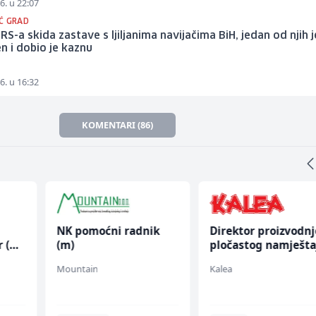
6. u 22:07
Ć GRAD
a RS-a skida zastave s ljiljanima navijačima BiH, jedan od njih j
n i dobio je kaznu
6. u 16:32
KOMENTARI (86)
NK pomoćni radnik
Direktor proizvodnj
r (m/
(m)
pločastog namješta
(m/ž)
Mountain
Kalea