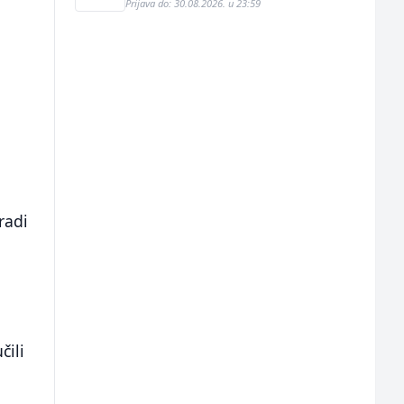
Prijava do: 30.08.2026. u 23:59
radi
u
čili