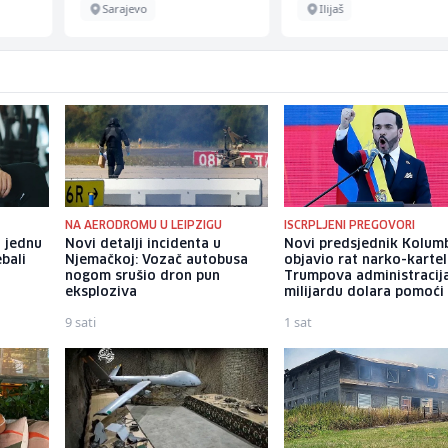
Sarajevo
Ilijaš
NA AERODROMU U LEIPZIGU
ISCRPLJENI PREGOVORI
a jednu
Novi detalji incidenta u
Novi predsjednik Kolumb
ebali
Njemačkoj: Vozač autobusa
objavio rat narko-kartel
nogom srušio dron pun
Trumpova administracija
eksploziva
milijardu dolara pomoći
9 sati
1 sat