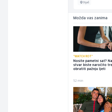
Fojnica
Ilijaš
Možda vas zanima
"WATCH ROT"
Nosite pametni sat? N
stvar biste naročito tr
obratiti pažnju ljeti
52 min