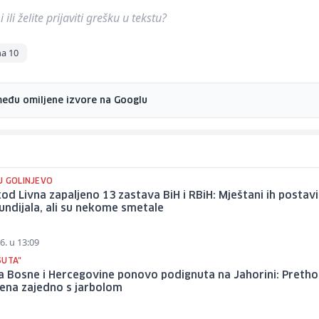
ili želite prijaviti grešku u tekstu?
a 10
među omiljene izvore na Googlu
U GOLINJEVO
kod Livna zapaljeno 13 zastava BiH i RBiH: Mještani ih postavi
ndijala, ali su nekome smetale
6. u 13:09
ŠUTA"
a Bosne i Hercegovine ponovo podignuta na Jahorini: Preth
tena zajedno s jarbolom