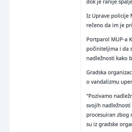
dok je ranije spalj
Iz Uprave policije
rečeno da im je pri
Portparol MUP-a Ka
počiniteljima i da
nadležnosti kako bi
Gradska organizacij
o vandalizmu uper
"Pozivamo nadležne
svojih nadležnosti 
procesuiran zbog n
su iz gradske orga