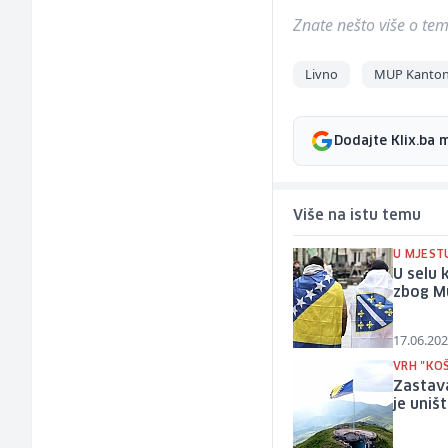
Znate nešto više o temi 
Livno
MUP Kanton
Dodajte Klix.ba 
Više na istu temu
U MJEST
U selu 
zbog Mu
17.06.202
VRH "KO
Zastav
je uniš