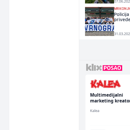
07.06.202
MRKONJI
Policij
privede
31.03.202
Trgovac - Magacioner
Multimedijalni
(m/ž)
marketing kreato
ž)
Amko komerc
Kalea