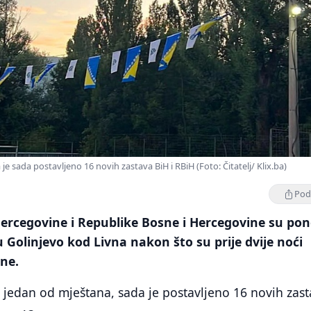
je sada postavljeno 16 novih zastava BiH i RBiH (Foto: Čitatelj/ Klix.ba)
Podi
Hercegovine i Republike Bosne i Hercegovine su po
u Golinjevo kod Livna nakon što su prije dvije noći
ene.
jedan od mještana, sada je postavljeno 16 novih zast