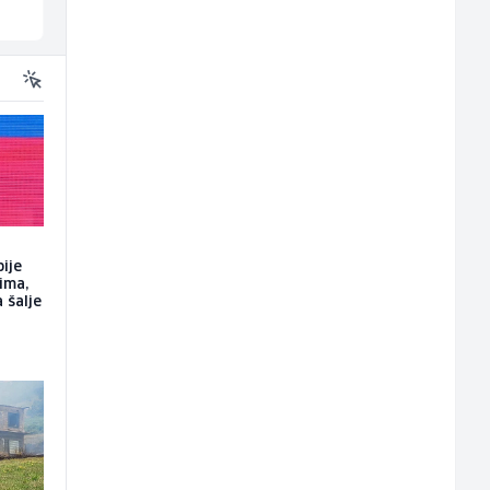
Sarajevo
Sarajevo
ije
ima,
 šalje