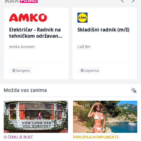
Električar - Radnik na
Skladišni radnik (m/ž)
tehničkom održavanju
(m/ž)
Amko komerc
Lidl BH
Sarajevo
Lepenica
Možda vas zanima
O ČEMU JE RIJEČ
PRIKUPILA KOMPLIMENTE