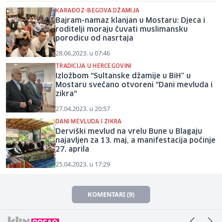
KARAĐOZ-BEGOVA DŽAMIJA
Bajram-namaz klanjan u Mostaru: Djeca i
roditelji moraju čuvati muslimansku
porodicu od nasrtaja
28.06.2023. u 07:46
TRADICIJA U HERCEGOVINI
Izložbom "Sultanske džamije u BiH“ u
Mostaru svečano otvoreni "Dani mevluda i
zikra"
27.04.2023. u 20:57
DANI MEVLUDA I ZIKRA
Derviški mevlud na vrelu Bune u Blagaju
najavljen za 13. maj, a manifestacija počinje
27. aprila
25.04.2023. u 17:29
KOMENTARI (9)