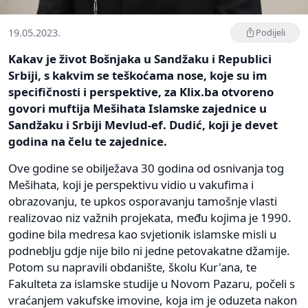
19.05.2023.
Podijeli
Kakav je život Bošnjaka u Sandžaku i Republici
Srbiji, s kakvim se teškoćama nose, koje su im
specifičnosti i perspektive, za Klix.ba otvoreno
govori muftija Mešihata Islamske zajednice u
Sandžaku i Srbiji Mevlud-ef. Dudić, koji je devet
godina na čelu te zajednice.
Ove godine se obilježava 30 godina od osnivanja tog
Mešihata, koji je perspektivu vidio u vakufima i
obrazovanju, te upkos osporavanju tamošnje vlasti
realizovao niz važnih projekata, među kojima je 1990.
godine bila medresa kao svjetionik islamske misli u
podneblju gdje nije bilo ni jedne petovakatne džamije.
Potom su napravili obdanište, školu Kur'ana, te
Fakulteta za islamske studije u Novom Pazaru, počeli s
vraćanjem vakufske imovine, koja im je oduzeta nakon