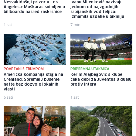
Nesvakidašnji prizor u Los
Ivanu Milenković nazivaju
Angelesu: Muškarac snimljen u
jednom od najzgodnijih
billboardu nasred raskrsnice
srbijanskih voditeljica:
Izmamila uzdahe u bikiniju
1 sat
7 min
POVEZANI S TRUMPOM
PRIPREMNA UTAKMICA
Američka kompanija stigla na
Kerim Alajbegović s klupe
Grenland: Spremaju bušenje
čeka debi za Juventus u duelu
nafte bez dozvole lokalnih
protiv Intera
vlasti
6 sati
1 sat