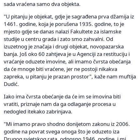
sada vraćena samo dva objekta.
"U pitanju je objekat, gdje je sagrađena prva džamija iz
1461. godine, koja je porušena 1935. godine, to je
mjesto gdje se danas nalazi Fakultete za islamske
studije u centru grada i zato smo zahvalni. Od
izuzetnog je značaja i drugi objekat, novopazarska
banja. Još oko 60 zahtjeva je u Agenciji za restituciju i
vraćanje oduzete imovine, ali imamo čvrsta obećanja
da će mnoge biti vraćene, jer ne postoji nikakva
zapreka, u pitanju je prazan prostor", kaže nam muftija
Dudić.
Iako ima čvrsta obećanje da će im se imovina biti
vratiti, priznaje nam da ga odlaganje procesa u
nedogled itekako zabrinjava.
"Mi imamo pravo shodno donijetom zakonu iz 2006.
godine na povrat svega onoga što je oduzeto iza
Drugog svjetskog rata, odnosno 1946. godine, i mi