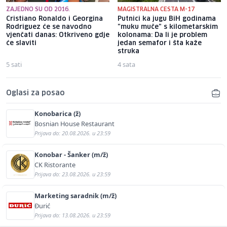
ZAJEDNO SU OD 2016.
MAGISTRALNA CESTA M-17
Cristiano Ronaldo i Georgina
Putnici ka jugu BiH godinama
Rodriguez će se navodno
"muku muče" s kilometarskim
vjenčati danas: Otkriveno gdje
kolonama: Da li je problem
će slaviti
jedan semafor i šta kaže
struka
5 sati
4 sata
Oglasi za posao
Konobarica (ž)
Bosnian House Restaurant
Prijava do: 20.08.2026. u 23:59
Konobar - Šanker (m/ž)
CK Ristorante
Prijava do: 23.08.2026. u 23:59
Marketing saradnik (m/ž)
Đurić
Prijava do: 13.08.2026. u 23:59