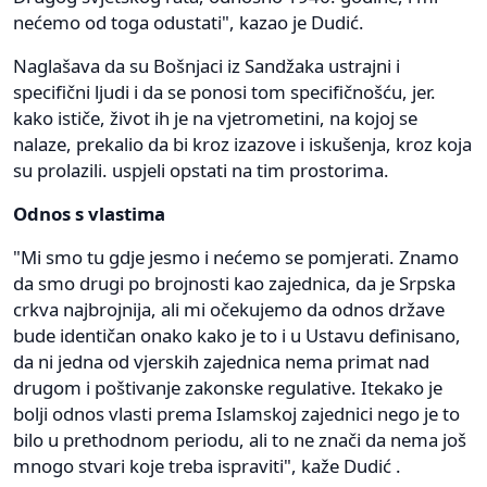
nećemo od toga odustati", kazao je Dudić.
Naglašava da su Bošnjaci iz Sandžaka ustrajni i
specifični ljudi i da se ponosi tom specifičnošću, jer.
kako ističe, život ih je na vjetrometini, na kojoj se
nalaze, prekalio da bi kroz izazove i iskušenja, kroz koja
su prolazili. uspjeli opstati na tim prostorima.
Odnos s vlastima
"Mi smo tu gdje jesmo i nećemo se pomjerati. Znamo
da smo drugi po brojnosti kao zajednica, da je Srpska
crkva najbrojnija, ali mi očekujemo da odnos države
bude identičan onako kako je to i u Ustavu definisano,
da ni jedna od vjerskih zajednica nema primat nad
drugom i poštivanje zakonske regulative. Itekako je
bolji odnos vlasti prema Islamskoj zajednici nego je to
bilo u prethodnom periodu, ali to ne znači da nema još
mnogo stvari koje treba ispraviti", kaže Dudić .