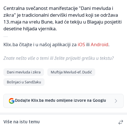
Centralna svečanost manifestacije "Dani mevluda i
zikra" je tradicionalni derviški mevlud koji se održava
13.maja na vrelu Bune, kad će tekiju u Blagaju posjetiti
desetine hiljada vjernika.
Klix.ba čitajte i u našoj aplikaciji za
iOS
ili
Android
.
Znate nešto više o temi ili želite prijaviti grešku u tekstu?
Dani mevluda i zikra
Muftija Mevlud-ef. Dudić
Bošnjaci u Sandžaku
Dodajte Klix.ba među omiljene izvore na Googlu
Više na istu temu