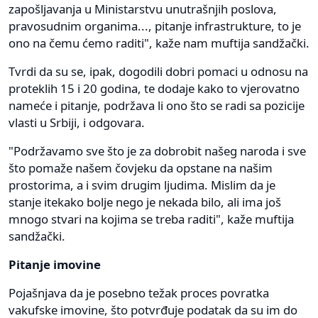
zapošljavanja u Ministarstvu unutrašnjih poslova,
pravosudnim organima..., pitanje infrastrukture, to je
ono na čemu ćemo raditi", kaže nam muftija sandžački.
Tvrdi da su se, ipak, dogodili dobri pomaci u odnosu na
proteklih 15 i 20 godina, te dodaje kako to vjerovatno
nameće i pitanje, podržava li ono što se radi sa pozicije
vlasti u Srbiji, i odgovara.
"Podržavamo sve što je za dobrobit našeg naroda i sve
što pomaže našem čovjeku da opstane na našim
prostorima, a i svim drugim ljudima. Mislim da je
stanje itekako bolje nego je nekada bilo, ali ima još
mnogo stvari na kojima se treba raditi", kaže muftija
sandžački.
Pitanje imovine
Pojašnjava da je posebno težak proces povratka
vakufske imovine, što potvrđuje podatak da su im do