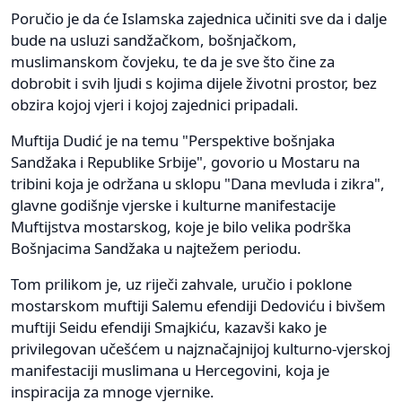
Poručio je da će Islamska zajednica učiniti sve da i dalje
bude na usluzi sandžačkom, bošnjačkom,
muslimanskom čovjeku, te da je sve što čine za
dobrobit i svih ljudi s kojima dijele životni prostor, bez
obzira kojoj vjeri i kojoj zajednici pripadali.
Muftija Dudić je na temu "Perspektive bošnjaka
Sandžaka i Republike Srbije", govorio u Mostaru na
tribini koja je održana u sklopu "Dana mevluda i zikra",
glavne godišnje vjerske i kulturne manifestacije
Muftijstva mostarskog, koje je bilo velika podrška
Bošnjacima Sandžaka u najtežem periodu.
Tom prilikom je, uz riječi zahvale, uručio i poklone
mostarskom muftiji Salemu efendiji Dedoviću i bivšem
muftiji Seidu efendiji Smajkiću, kazavši kako je
privilegovan učešćem u najznačajnijoj kulturno-vjerskoj
manifestaciji muslimana u Hercegovini, koja je
inspiracija za mnoge vjernike.