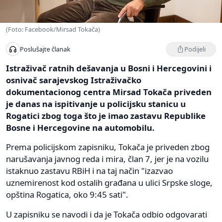
(Foto: Facebook/Mirsad Tokača)
Podijeli
Poslušajte članak
Istraživač ratnih dešavanja u Bosni i Hercegovini i
osnivač sarajevskog Istraživačko
dokumentacionog centra Mirsad Tokača priveden
je danas na ispitivanje u policijsku stanicu u
Rogatici zbog toga što je imao zastavu Republike
Bosne i Hercegovine na automobilu.
Prema policijskom zapisniku, Tokača je priveden zbog
narušavanja javnog reda i mira, član 7, jer je na vozilu
istaknuo zastavu RBiH i na taj način "izazvao
uznemirenost kod ostalih građana u ulici Srpske sloge,
opština Rogatica, oko 9:45 sati".
U zapisniku se navodi i da je Tokača odbio odgovarati