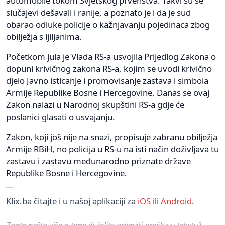
automobile tokom Svjetskog prvenstva. Takvi su se
slučajevi dešavali i ranije, a poznato je i da je sud
obarao odluke policije o kažnjavanju pojedinaca zbog
obilježja s ljiljanima.
Početkom jula je Vlada RS-a usvojila Prijedlog Zakona o
dopuni krivičnog zakona RS-a, kojim se uvodi krivično
djelo Javno isticanje i promovisanje zastava i simbola
Armije Republike Bosne i Hercegovine. Danas se ovaj
Zakon nalazi u Narodnoj skupštini RS-a gdje će
poslanici glasati o usvajanju.
Zakon, koji još nije na snazi, propisuje zabranu obilježja
Armije RBiH, no policija u RS-u na isti način doživljava tu
zastavu i zastavu međunarodno priznate države
Republike Bosne i Hercegovine.
Klix.ba čitajte i u našoj aplikaciji za
iOS
ili
Android
.