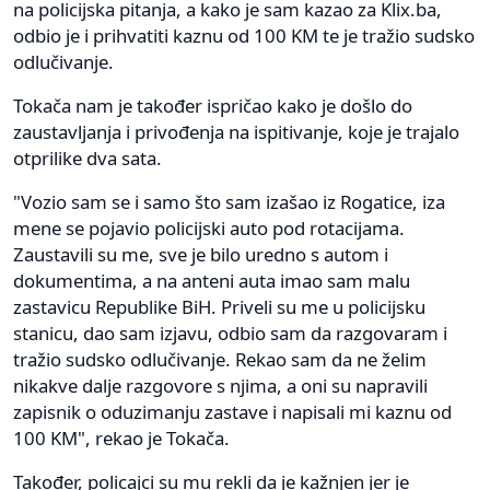
na policijska pitanja, a kako je sam kazao za Klix.ba,
odbio je i prihvatiti kaznu od 100 KM te je tražio sudsko
odlučivanje.
Tokača nam je također ispričao kako je došlo do
zaustavljanja i privođenja na ispitivanje, koje je trajalo
otprilike dva sata.
"Vozio sam se i samo što sam izašao iz Rogatice, iza
mene se pojavio policijski auto pod rotacijama.
Zaustavili su me, sve je bilo uredno s autom i
dokumentima, a na anteni auta imao sam malu
zastavicu Republike BiH. Priveli su me u policijsku
stanicu, dao sam izjavu, odbio sam da razgovaram i
tražio sudsko odlučivanje. Rekao sam da ne želim
nikakve dalje razgovore s njima, a oni su napravili
zapisnik o oduzimanju zastave i napisali mi kaznu od
100 KM", rekao je Tokača.
Također, policajci su mu rekli da je kažnjen jer je