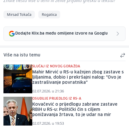
Znate nešto više o temi ili želite prijaviti grešku u tekstu?
Mirsad Tokača
Rogatica
Dodajte Klix.ba među omiljene izvore na Googlu
Više na istu temu
SLUČAJ IZ NOVOG GORAŽDA
Mahir Mirvić u RS-u kažnjen zbog zastave s
ljiljanima, dobio i prekršajni nalog: "Ovo je
zastrašivanje povratnika"
02.07.2026. u 21:36
OSUĐUJE PRIJEDLOG IZ RS-A
Kovačević o prijedlogu zabrane zastave
RBiH u RS-u: Politički čin s ciljem
ponižavanja žrtava, to je udar na mir
02.07.2026. u 19:53