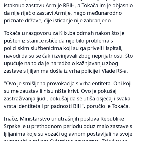
istaknuo zastavu Armije RBiH, a Tokača im je objasnio
da nije riječ o zastavi Armije, nego međunarodno
priznate države, čije isticanje nije zabranjeno.
Tokača u razgovoru za Klix.ba odmah nakon što je
pušten iz stanice ističe da nije bilo problema s
policijskim službenicima koji su ga priveli i ispitali,
navodi da su se čak i izvinjavali zbog neprijatnosti, što
upućuje na to da je naredba o kažnjavanju zbog
zastave s ljiljanima došla iz vrha policije i Vlade RS-a.
"Ovo je smišljena provokacija s vrha entiteta. Oni koji
su me zaustavili nisu ništa krivi. Ovo je pokušaj
zastraživanja ljudi, pokušaj da se utiša osjećaj i svaka
vrsta identiteta i pripadnosti BiH", poručio je Tokača.
Inače, Ministarstvo unutrašnjih poslova Republike
Srpske je u prethodnom periodu oduzimalo zastave s
ljiljanima koje su vozači uglavnom postavljali na svoje