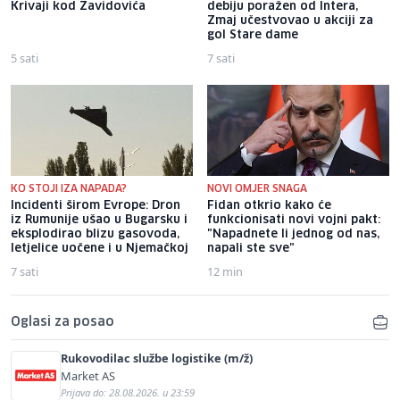
Krivaji kod Zavidovića
debiju poražen od Intera,
Zmaj učestvovao u akciji za
gol Stare dame
5 sati
7 sati
KO STOJI IZA NAPADA?
NOVI OMJER SNAGA
Incidenti širom Evrope: Dron
Fidan otkrio kako će
iz Rumunije ušao u Bugarsku i
funkcionisati novi vojni pakt:
eksplodirao blizu gasovoda,
"Napadnete li jednog od nas,
letjelice uočene i u Njemačkoj
napali ste sve"
7 sati
12 min
Oglasi za posao
Rukovodilac službe logistike (m/ž)
Market AS
Prijava do: 28.08.2026. u 23:59