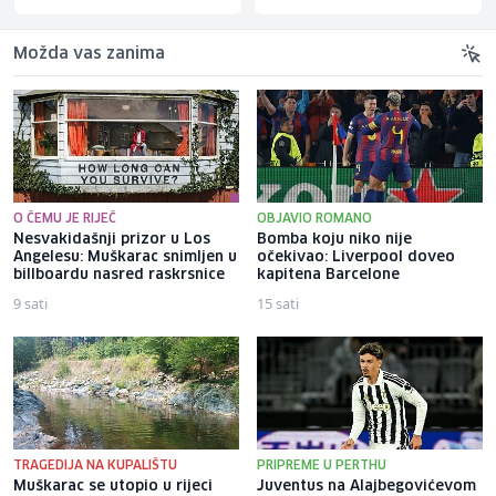
Možda vas zanima
O ČEMU JE RIJEČ
OBJAVIO ROMANO
Nesvakidašnji prizor u Los
Bomba koju niko nije
Angelesu: Muškarac snimljen u
očekivao: Liverpool doveo
billboardu nasred raskrsnice
kapitena Barcelone
9 sati
15 sati
TRAGEDIJA NA KUPALIŠTU
PRIPREME U PERTHU
Muškarac se utopio u rijeci
Juventus na Alajbegovićevom