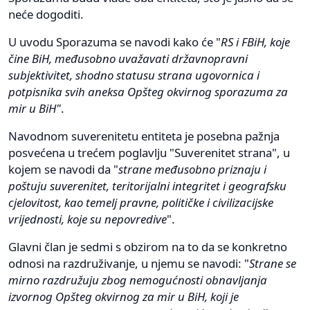
neće dogoditi.
U uvodu Sporazuma se navodi kako će "
RS i FBiH, koje
čine BiH, međusobno uvažavati državnopravni
subjektivitet, shodno statusu strana ugovornica i
potpisnika svih aneksa Opšteg okvirnog sporazuma za
mir u BiH"
.
Navodnom suverenitetu entiteta je posebna pažnja
posvećena u trećem poglavlju "Suverenitet strana", u
kojem se navodi da "
strane međusobno priznaju i
poštuju suverenitet, teritorijalni integritet i geografsku
cjelovitost, kao temelj pravne, političke i civilizacijske
vrijednosti, koje su nepovredive
".
Glavni član je sedmi s obzirom na to da se konkretno
odnosi na razdruživanje, u njemu se navodi: "
Strane se
mirno razdružuju zbog nemogućnosti obnavljanja
izvornog Opšteg okvirnog za mir u BiH, koji je