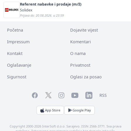
Referent nabavke i prodaje (m/ž)
Solidex
Prijava do: 20.08.2026. u 23:59
Početna
Dojavite vijest
Impressum
Komentari
Kontakt
O nama
Oglašavanje
Privatnost
Sigurnost
Oglasi za posao
Facebook
YouTube
LinkedIn
Twitter
Instagram
RSS
App Store
Google Play
Copyright 2000-2026 InterSoft d.o.o. Sarajevo. ISSN 2566-3771. Sva prava
zadržana. Zabranjeno preuzimanje sadržaja bez dozvole izdavača.