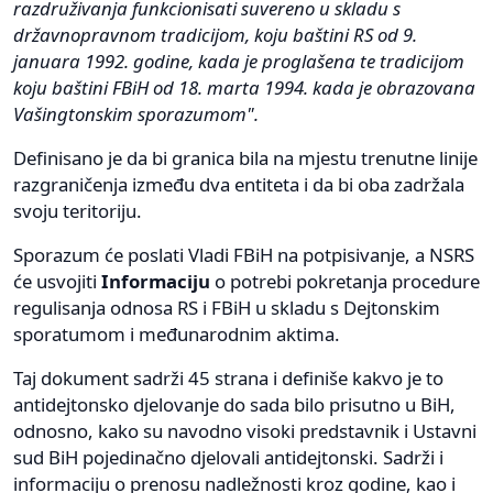
razdruživanja funkcionisati suvereno u skladu s
državnopravnom tradicijom, koju baštini RS od 9.
januara 1992. godine, kada je proglašena te tradicijom
koju baštini FBiH od 18. marta 1994. kada je obrazovana
Vašingtonskim sporazumom".
Definisano je da bi granica bila na mjestu trenutne linije
razgraničenja između dva entiteta i da bi oba zadržala
svoju teritoriju.
Sporazum će poslati Vladi FBiH na potpisivanje, a NSRS
će usvojiti
Informaciju
o potrebi pokretanja procedure
regulisanja odnosa RS i FBiH u skladu s Dejtonskim
sporatumom i međunarodnim aktima.
Taj dokument sadrži 45 strana i definiše kakvo je to
antidejtonsko djelovanje do sada bilo prisutno u BiH,
odnosno, kako su navodno visoki predstavnik i Ustavni
sud BiH pojedinačno djelovali antidejtonski. Sadrži i
informaciju o prenosu nadležnosti kroz godine, kao i