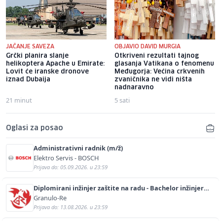
JAČANJE SAVEZA
OBJAVIO DAVID MURGIA
Grčki planira slanje
Otkriveni rezultati tajnog
helikoptera Apache u Emirate:
glasanja Vatikana o fenomenu
Lovit će iranske dronove
Međugorja: Većina crkvenih
iznad Dubaija
zvaničnika ne vidi ništa
nadnaravno
21 minut
5 sati
Oglasi za posao
Administrativni radnik (m/ž)
Elektro Servis - BOSCH
Prijava do: 05.09.2026. u 23:59
Diplomirani inžinjer zaštite na radu - Bachelor inžinjer
sigurnosti i pomoći (m/ž)
Granulo-Re
Prijava do: 13.08.2026. u 23:59