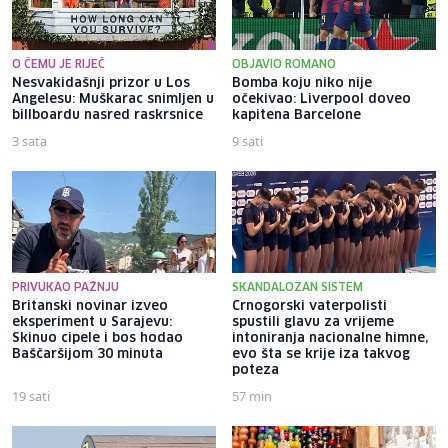
O ČEMU JE RIJEČ
OBJAVIO ROMANO
Nesvakidašnji prizor u Los
Bomba koju niko nije
Angelesu: Muškarac snimljen u
očekivao: Liverpool doveo
billboardu nasred raskrsnice
kapitena Barcelone
3 sata
9 sati
PRIVUKAO PAŽNJU
SKANDALOZAN SISTEM
Britanski novinar izveo
Crnogorski vaterpolisti
eksperiment u Sarajevu:
spustili glavu za vrijeme
Skinuo cipele i bos hodao
intoniranja nacionalne himne,
Baščaršijom 30 minuta
evo šta se krije iza takvog
poteza
19 sati
57 min