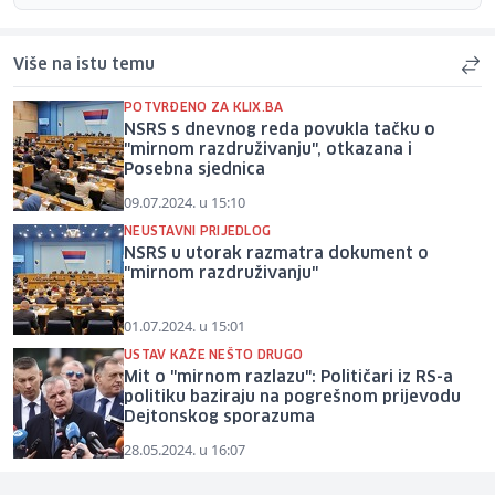
Više na istu temu
POTVRĐENO ZA KLIX.BA
NSRS s dnevnog reda povukla tačku o
"mirnom razdruživanju", otkazana i
Posebna sjednica
09.07.2024. u 15:10
NEUSTAVNI PRIJEDLOG
NSRS u utorak razmatra dokument o
"mirnom razdruživanju"
01.07.2024. u 15:01
USTAV KAŽE NEŠTO DRUGO
Mit o "mirnom razlazu": Političari iz RS-a
politiku baziraju na pogrešnom prijevodu
Dejtonskog sporazuma
28.05.2024. u 16:07