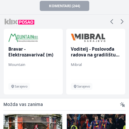
KOMENTARI (244)
Bravar -
Voditelj - Poslovođa
Elektrozavarivač (m)
radova na gradilištu
(m/ž)
Mountain
Mibral
Sarajevo
Sarajevo
Možda vas zanima