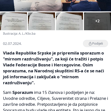
+2
Ilustracija: A. L./Klix.ba
02.07.2024.
Podijeli
Vlada Republike Srpske je pripremila sporazum o
"mirnom razdruživanju", za koji će tražiti i potpis
Vlade Federacije Bosne i Hercegovine. Osim
sporazuma, na Narodnoj skupštini RS-a će se naći
još informacija i zaključak o "mirnom
razdruživanju".
Sam
Sporazum
ima 15 članova i podijeljen je na:
Uvodne odredbe, Ciljeve, Suverenitet strana i Prelazne i
završne odredbe. Pretpostavljeno je da potpisnice
Sporazuma budu vlade oba entiteta, što je jasno da se