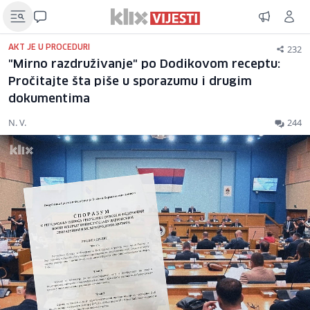
232
AKT JE U PROCEDURI
"Mirno razdruživanje" po Dodikovom receptu:
Pročitajte šta piše u sporazumu i drugim
dokumentima
N. V.
244