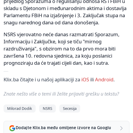
prijedlog Sporazuma o regulisanju odnosa RS i FBiH u
skladu s Djetonom i međunarodnim aktima i dostavlja
Parlamentu FBiH na izjašnjenje i 3. Zaključak stupa na
snagu narednog dana od dana donošenja.
NSRS vjerovatno neće danas razmatrati Sporazum,
Informaciju i Zaključke, koji se tiču "mirnog
razdruživanja", s obzirom na to da prvo mora biti
završena 10. redovna sjednica, za koju poslanici
prognoziraju da će trajati cijeli dan, kao i sutra.
Klix.ba čitajte i u našoj aplikaciji za
iOS
ili
Android
.
Znate nešto više o temi ili želite prijaviti grešku u tekstu?
Milorad Dodik
NSRS
Secesija
Dodajte Klix.ba među omiljene izvore na Googlu