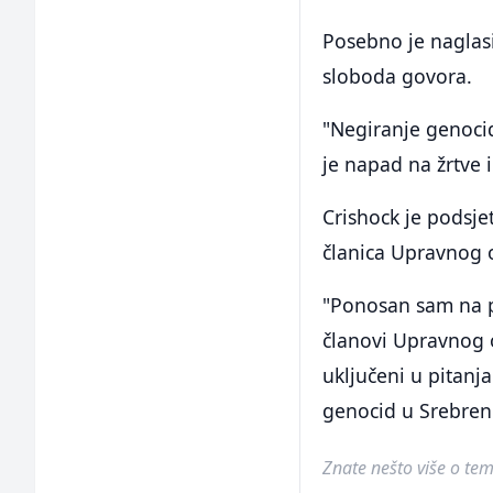
Posebno je naglas
sloboda govora.
"Negiranje genocid
je napad na žrtve i
Crishock je podsje
članica Upravnog 
"Ponosan sam na p
članovi Upravnog o
uključeni u pitanj
genocid u Srebreni
Znate nešto više o temi 