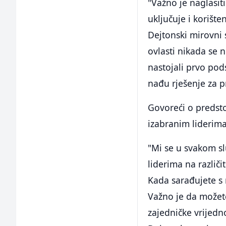
"Važno je naglasit
uključuje i korišt
Dejtonski mirovni 
ovlasti nikada se n
nastojali prvo pod
nađu rješenje za p
Govoreći o predsto
izabranim liderima
"Mi se u svakom s
liderima na različ
Kada sarađujete s 
Važno je da možete
zajedničke vrijedn