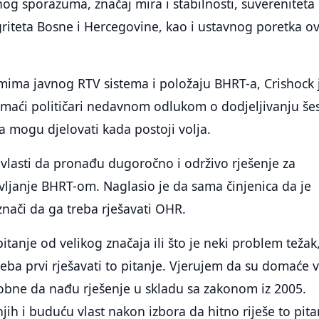
g sporazuma, značaj mira i stabilnosti, suvereniteta 
egriteta Bosne i Hercegovine, kao i ustavnog poretka o
mima javnog RTV sistema i položaju BHRT-a, Crishock 
omaći političari nedavnom odlukom o dodjeljivanju še
a mogu djelovati kada postoji volja.
vlasti da pronađu dugoročno i održivo rješenje za
avljanje BHRT-om. Naglasio je da sama činjenica da je
nači da ga treba rješavati OHR.
itanje od velikog značaja ili što je neki problem težak
eba prvi rješavati to pitanje. Vjerujem da su domaće v
obne da nađu rješenje u skladu sa zakonom iz 2005.
jih i buduću vlast nakon izbora da hitno riješe to pita