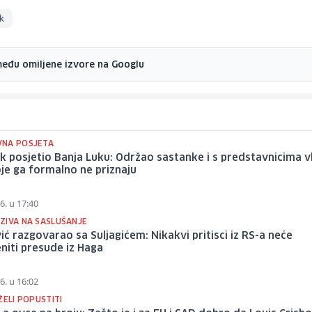
ck
među omiljene izvore na Googlu
NA POSJETA
k posjetio Banja Luku: Održao sastanke i s predstavnicima v
je ga formalno ne priznaju
6. u 17:40
ZIVA NA SASLUŠANJE
ić razgovarao sa Suljagićem: Nikakvi pritisci iz RS-a neće
niti presude iz Haga
6. u 16:02
ŽELI POPUSTITI