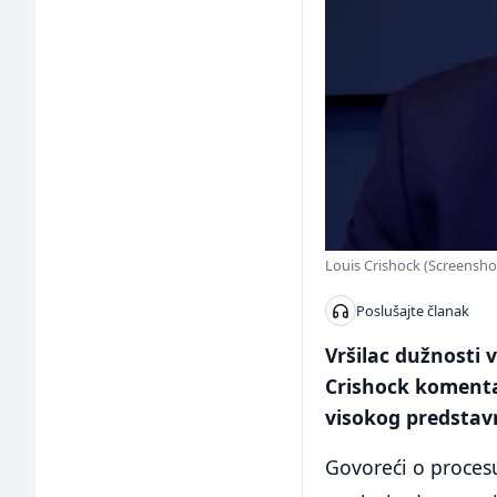
Louis Crishock (Screensho
Poslušajte članak
Vršilac dužnosti 
Crishock komenta
visokog predstavn
Govoreći o proces