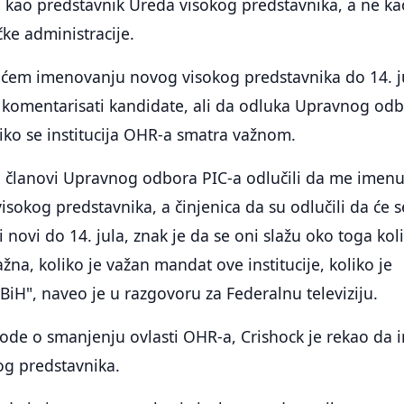
i kao predstavnik Ureda visokog predstavnika, a ne ka
ke administracije.
ćem imenovanju novog visokog predstavnika do 14. j
i komentarisati kandidate, ali da odluka Upravnog od
iko se institucija OHR-a smatra važnom.
se članovi Upravnog odbora PIC-a odlučili da me imenu
sokog predstavnika, a činjenica da su odlučili da će s
 novi do 14. jula, znak je da se oni slažu oko toga kol
važna, koliko je važan mandat ove institucije, koliko je
 BiH", naveo je u razgovoru za Federalnu televiziju.
ode o smanjenju ovlasti OHR-a, Crishock je rekao da 
og predstavnika.