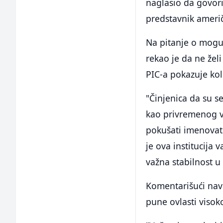
naglasio da govor
predstavnik američ
Na pitanje o mogu
rekao je da ne žel
PIC-a pokazuje kol
"Činjenica da su 
kao privremenog vi
pokušati imenovati
je ova institucija 
važna stabilnost u
Komentarišući nav
pune ovlasti visok