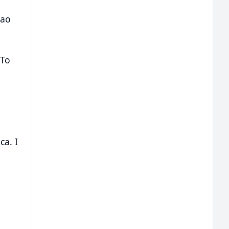
kao
 To
i
ca. I