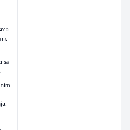
 smo
same
i sa
.
anim
.
ja.