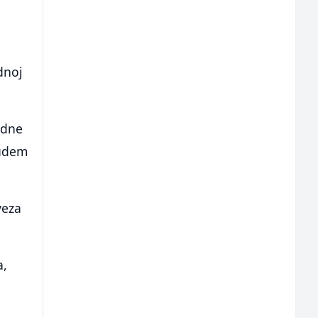
dnoj
odne
budem
veza
a,