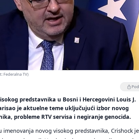
t: Federalna TV)
Podi
visokog predstavnika u Bosni i Hercegovini Louis J.
risao je aktuelne teme uključujući izbor novog
ika, probleme RTV servisa i negiranje genocida.
u imenovanja novog visokog predstavnika, Crishock j