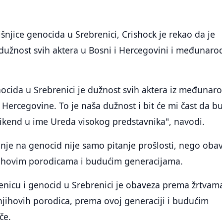
šnjice genocida u Srebrenici, Crishock je rekao da je
dužnost svih aktera u Bosni i Hercegovini i međunaro
ocida u Srebrenici je dužnost svih aktera iz međunar
i Hercegovine. To je naša dužnost i bit će mi čast da 
vikend u ime Ureda visokog predstavnika", navodi.
anje na genocid nije samo pitanje prošlosti, nego oba
ihovim porodicama i budućim generacijama.
enicu i genocid u Srebrenici je obaveza prema žrtvam
jihovih porodica, prema ovoj generaciji i budućim
če.