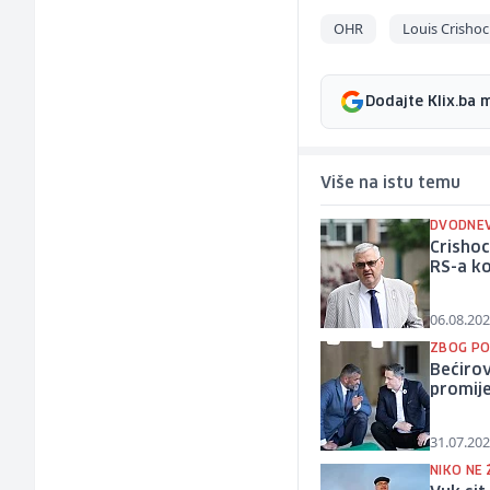
OHR
Louis Crisho
Dodajte Klix.ba 
Više na istu temu
DVODNEV
Crishoc
RS-a ko
06.08.202
ZBOG PO
Bećirov
promije
31.07.202
NIKO NE 