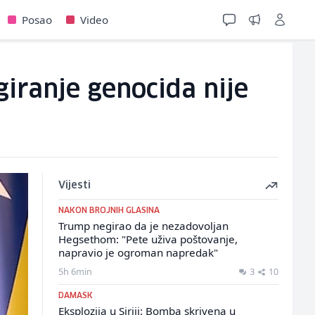
Posao
Video
giranje genocida nije
Vijesti
NAKON BROJNIH GLASINA
Trump negirao da je nezadovoljan
Hegsethom: "Pete uživa poštovanje,
napravio je ogroman napredak"
5h 6min
3
10
DAMASK
Eksplozija u Siriji: Bomba skrivena u