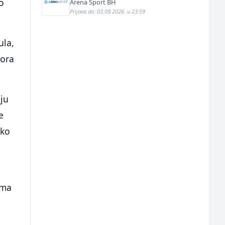
o
Arena Sport BH
Prijava do: 03.09.2026. u 23:59
ula,
bora
ju
e
iko
ima