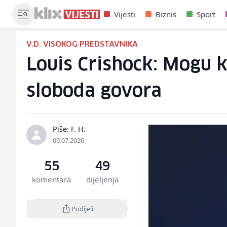
Vijesti
Biznis
Sport
V.D. VISOKOG PREDSTAVNIKA
Louis Crishock: Mogu ko
sloboda govora
Piše: F. H.
09.07.2026.
55
49
komentara
dijeljenja
Podijeli