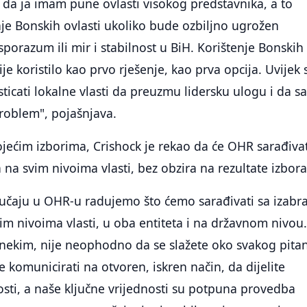
i da ja imam pune ovlasti visokog predstavnika, a to
enje Bonskih ovlasti ukoliko bude ozbiljno ugrožen
sporazum ili mir i stabilnost u BiH. Korištenje Bonskih
ije koristilo kao prvo rješenje, kao prva opcija. Uvijek
sticati lokalne vlasti da preuzmu lidersku ulogu i da 
roblem", pojašnjava.
jećim izborima, Crishock je rekao da će OHR sarađivat
 na svim nivoima vlasti, bez obzira na rezultate izbora
lučaju u OHR-u radujemo što ćemo sarađivati sa izabr
itim nivoima vlasti, u oba entiteta i na državnom nivou
nekim, nije neophodno da se slažete oko svakog pitan
 komunicirati na otvoren, iskren način, da dijelite
osti, a naše ključne vrijednosti su potpuna provedba