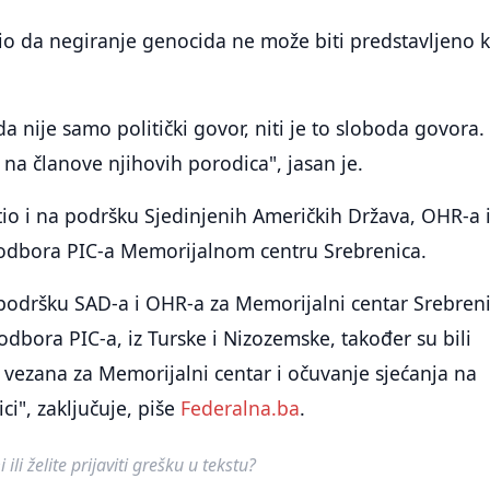
io da negiranje genocida ne može biti predstavljeno 
a nije samo politički govor, niti je to sloboda govora.
 na članove njihovih porodica", jasan je.
tio i na podršku Sjedinjenih Američkih Država, OHR-a 
odbora PIC-a Memorijalnom centru Srebrenica.
odršku SAD-a i OHR-a za Memorijalni centar Srebreni
dbora PIC-a, iz Turske i Nizozemske, također su bili
a vezana za Memorijalni centar i očuvanje sjećanja na
ci", zaključuje, piše
Federalna.ba
.
ili želite prijaviti grešku u tekstu?