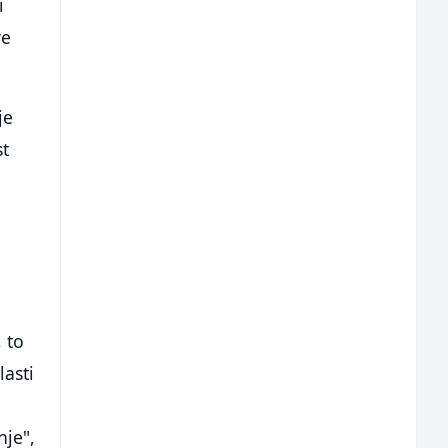
i
ve
je
st
, to
lasti
nje",