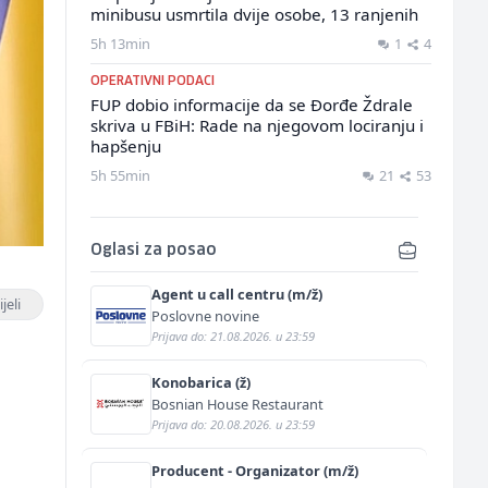
minibusu usmrtila dvije osobe, 13 ranjenih
5h 13min
1
4
OPERATIVNI PODACI
FUP dobio informacije da se Đorđe Ždrale
skriva u FBiH: Rade na njegovom lociranju i
hapšenju
5h 55min
21
53
Oglasi za posao
Agent u call centru (m/ž)
jeli
Poslovne novine
Prijava do: 21.08.2026. u 23:59
Konobarica (ž)
Bosnian House Restaurant
Prijava do: 20.08.2026. u 23:59
e
Producent - Organizator (m/ž)