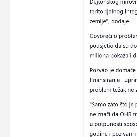
Dejtonskog mirovno
teritorijalnog int
zemlje", dodaje.
Govoreći o proble
podsjetio da su d
miliona pokazali d
Pozvao je domaće 
finansiranje i upr
problem težak ne z
"Samo zato što je p
ne znači da OHR tr
u potpunosti spos
godine i pozivam n