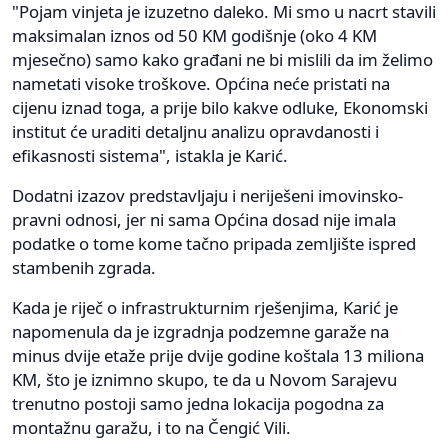
"Pojam vinjeta je izuzetno daleko. Mi smo u nacrt stavili
maksimalan iznos od 50 KM godišnje (oko 4 KM
mjesečno) samo kako građani ne bi mislili da im želimo
nametati visoke troškove. Općina neće pristati na
cijenu iznad toga, a prije bilo kakve odluke, Ekonomski
institut će uraditi detaljnu analizu opravdanosti i
efikasnosti sistema", istakla je Karić.
Dodatni izazov predstavljaju i neriješeni imovinsko-
pravni odnosi, jer ni sama Općina dosad nije imala
podatke o tome kome tačno pripada zemljište ispred
stambenih zgrada.
Kada je riječ o infrastrukturnim rješenjima, Karić je
napomenula da je izgradnja podzemne garaže na
minus dvije etaže prije dvije godine koštala 13 miliona
KM, što je iznimno skupo, te da u Novom Sarajevu
trenutno postoji samo jedna lokacija pogodna za
montažnu garažu, i to na Čengić Vili.