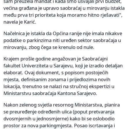
sam preuzela mandat i kada smo usvajali prvi budžet,
većina građana je upravo saobraćaj u mirovanju istakla
među prva tri prioriteta koja moramo hitno rješavati",
navela je Karić.
Načelnica je istakla da Općina ranije nije imala nikakve
podatke o parkinzima niti uređen sektor saobraćaja u
mirovanju, zbog čega se krenulo od nule.
Krajem prošle godine angažovan je Saobraćajni
fakultet Univerziteta u Sarajevu, koji je izradio detaljan
elaborat. Ovaj dokument, s popisom postojećih
mjesta, definisanim zonama i prijedlozima novih
lokacija, trenutno se nalazi na stručnoj ekspertizi u
Ministarstvu saobraćaja Kantona Sarajevo.
Nakon zelenog svjetla resornog Ministarstva, planira
se preuređenje određenih ulica (poput pretvaranja
dvosmjernih u jednosmjerne) kako bi se oslobodio
prostor za nova parkingmjesta. Posao iscrtavanja i