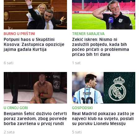
BURNO U PRIŠTINI
TRENER SARAJEVA
Potpuni haos u Skupštini
Zekić iskren: Nismo ni
Kosova: Zastupnica opozicije
zaslužili pobjedu, kada bih
jajima gađala Kurtija
počeo pričati o problemima
pričao bih tri dana
6 sati
1 sat
U CRNOJ GORI
GOSPODSKI
Benjamin Šehić doživio četvrti
Real Madrid pokazao zašto je
poraz zaredom, zbog povrede
najveći klub na svijetu, poslali
borba završena u prvoj rundi
su poruku Lionelu Messiju
2 sata
5 sati