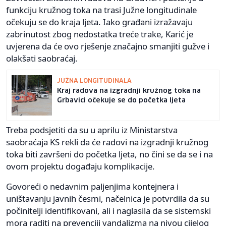
funkciju kružnog toka na trasi Južne longitudinale
očekuju se do kraja ljeta. Iako građani izražavaju
zabrinutost zbog nedostatka treće trake, Karić je
uvjerena da će ovo rješenje značajno smanjiti gužve i
olakšati saobraćaj.
JUŽNA LONGITUDINALA
Kraj radova na izgradnji kružnog toka na
Grbavici očekuje se do početka ljeta
Treba podsjetiti da su u aprilu iz Ministarstva
saobraćaja KS rekli da će radovi na izgradnji kružnog
toka biti završeni do početka ljeta, no čini se da se i na
ovom projektu događaju komplikacije.
Govoreći o nedavnim paljenjima kontejnera i
uništavanju javnih česmi, načelnica je potvrdila da su
počinitelji identifikovani, ali i naglasila da se sistemski
mora raditi na prevenciji vandalizma na nivou cijelog