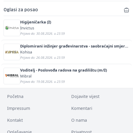
Oglasi za posao
Higijeničarka (ž)
Invictus
Prijava do: 30.08.2026. u 23:59
Diplomirani inžinjer građevinarstva - saobraćajni smjer
(m/ž)
Kohisa
Prijava do: 26.08.2026. u 23:59
Voditelj - Poslovođa radova na gradilištu (m/ž)
Mibral
Prijava do: 19.08.2026. u 23:59
Početna
Dojavite vijest
Impressum
Komentari
Kontakt
O nama
Oglašavanje
Privatnost