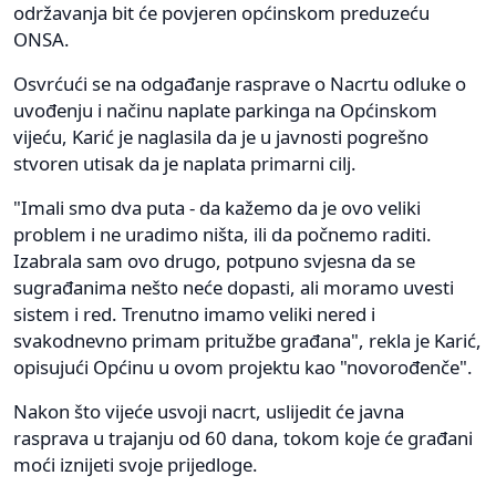
održavanja bit će povjeren općinskom preduzeću
ONSA.
Osvrćući se na odgađanje rasprave o Nacrtu odluke o
uvođenju i načinu naplate parkinga na Općinskom
vijeću, Karić je naglasila da je u javnosti pogrešno
stvoren utisak da je naplata primarni cilj.
"Imali smo dva puta - da kažemo da je ovo veliki
problem i ne uradimo ništa, ili da počnemo raditi.
Izabrala sam ovo drugo, potpuno svjesna da se
sugrađanima nešto neće dopasti, ali moramo uvesti
sistem i red. Trenutno imamo veliki nered i
svakodnevno primam pritužbe građana", rekla je Karić,
opisujući Općinu u ovom projektu kao "novorođenče".
Nakon što vijeće usvoji nacrt, uslijedit će javna
rasprava u trajanju od 60 dana, tokom koje će građani
moći iznijeti svoje prijedloge.