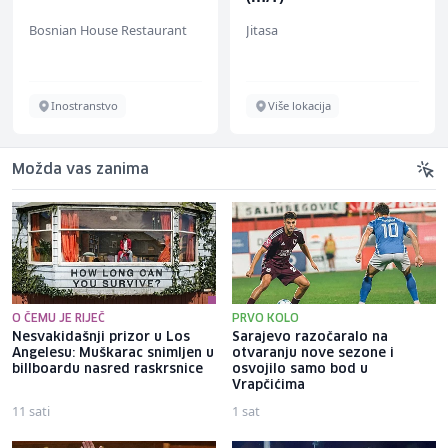
Bosnian House Restaurant
Jitasa
Inostranstvo
Više lokacija
Možda vas zanima
O ČEMU JE RIJEČ
PRVO KOLO
Nesvakidašnji prizor u Los
Sarajevo razočaralo na
Angelesu: Muškarac snimljen u
otvaranju nove sezone i
billboardu nasred raskrsnice
osvojilo samo bod u
Vrapčićima
11 sati
1 sat