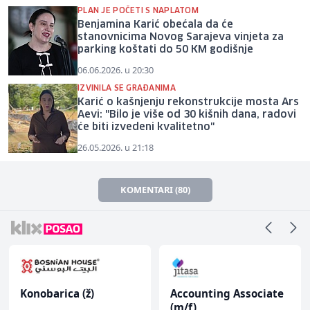
PLAN JE POČETI S NAPLATOM
Benjamina Karić obećala da će
stanovnicima Novog Sarajeva vinjeta za
parking koštati do 50 KM godišnje
06.06.2026. u 20:30
IZVINILA SE GRAĐANIMA
Karić o kašnjenju rekonstrukcije mosta Ars
Aevi: "Bilo je više od 30 kišnih dana, radovi
će biti izvedeni kvalitetno"
26.05.2026. u 21:18
KOMENTARI (80)
Konobarica (ž)
Accounting Associate
(m/f)