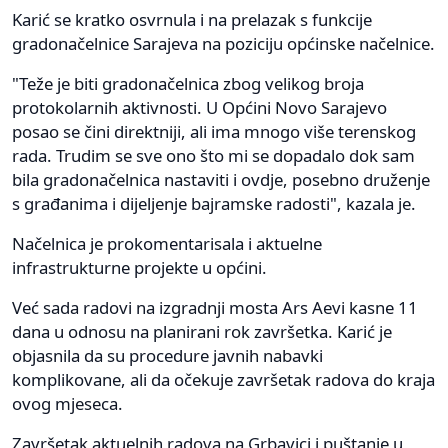
Karić se kratko osvrnula i na prelazak s funkcije
gradonačelnice Sarajeva na poziciju općinske načelnice.
"Teže je biti gradonačelnica zbog velikog broja
protokolarnih aktivnosti. U Općini Novo Sarajevo
posao se čini direktniji, ali ima mnogo više terenskog
rada. Trudim se sve ono što mi se dopadalo dok sam
bila gradonačelnica nastaviti i ovdje, posebno druženje
s građanima i dijeljenje bajramske radosti", kazala je.
Načelnica je prokomentarisala i aktuelne
infrastrukturne projekte u općini.
Već sada radovi na izgradnji mosta Ars Aevi kasne 11
dana u odnosu na planirani rok završetka. Karić je
objasnila da su procedure javnih nabavki
komplikovane, ali da očekuje završetak radova do kraja
ovog mjeseca.
Završetak aktuelnih radova na Grbavici i puštanje u