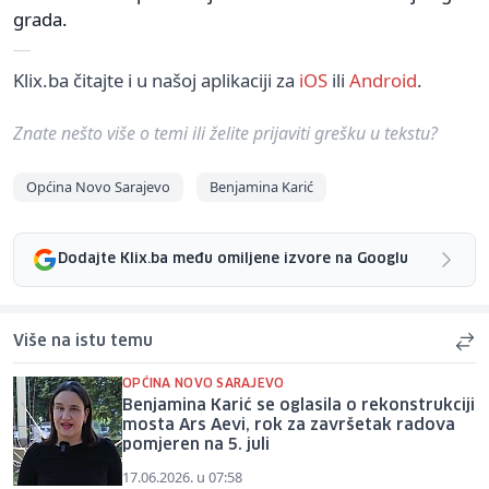
grada.
Klix.ba čitajte i u našoj aplikaciji za
iOS
ili
Android
.
Znate nešto više o temi ili želite prijaviti grešku u tekstu?
Općina Novo Sarajevo
Benjamina Karić
Dodajte Klix.ba među omiljene izvore na Googlu
Više na istu temu
OPĆINA NOVO SARAJEVO
Benjamina Karić se oglasila o rekonstrukciji
mosta Ars Aevi, rok za završetak radova
pomjeren na 5. juli
17.06.2026. u 07:58