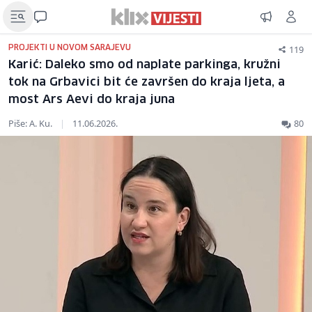
119
PROJEKTI U NOVOM SARAJEVU
Karić: Daleko smo od naplate parkinga, kružni
tok na Grbavici bit će završen do kraja ljeta, a
most Ars Aevi do kraja juna
Piše: A. Ku.
|
11.06.2026.
80