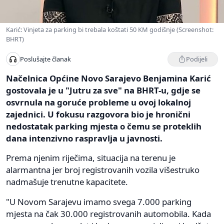
Karić: Vinjeta za parking bi trebala koštati 50 KM godišnje (Screenshot:
BHRT)
Podijeli
Poslušajte članak
Načelnica Općine Novo Sarajevo Benjamina Karić
gostovala je u "Jutru za sve" na BHRT-u, gdje se
osvrnula na goruće probleme u ovoj lokalnoj
zajednici. U fokusu razgovora bio je hronični
nedostatak parking mjesta o čemu se proteklih
dana intenzivno raspravlja u javnosti.
Prema njenim riječima, situacija na terenu je
alarmantna jer broj registrovanih vozila višestruko
nadmašuje trenutne kapacitete.
"U Novom Sarajevu imamo svega 7.000 parking
mjesta na čak 30.000 registrovanih automobila. Kada