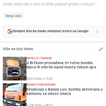
Znate nešto više o temi ili želite prijaviti grešku u tekstu?
Banja Luka
Dodajte Klix.ba među omiljene izvore na Googlu
Više na istu temu
NASELJE ČAĐAVAC
U Brčkom pronađene tri ručne bombe,
djeca ih otkrila ispod mosta tokom igre
09.07.2026. u 15:35
NEMA POVRIJEĐENIH
Eksplozija u Banjoj Luci, bomba aktivirana u
kamionu za odvoz smeća
11.06.2026. u 08:15