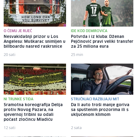
O ČEMU JE RIJEČ
IDE KOD DEMIROVIĆA
Nesvakidašnji prizor u Los
Potvrda i iz kluba: Dženan
Angelesu: Muškarac snimljen u
Pejčinović pravi veliki transfer
billboardu nasred raskrsnice
za 25 miliona eura
20 sati
25 min
NI TRUNKE STIDA
STRUČNJACI RAZBIJAJU MIT
Sramotna koreografija Delija
Da li auto troši manje goriva
protiv Novog Pazara, na
sa spuštenim prozorima ili s
sjevernoj tribini su odali
uključenom klimom
počast zločincu Mladiću
12 sati
2 sata