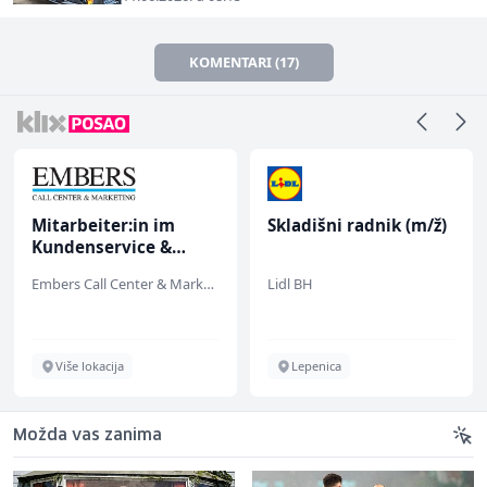
KOMENTARI (17)
Mitarbeiter:in im
Skladišni radnik (m/ž)
Kundenservice &
Support (m/w/d)
Embers Call Center & Marketing
Lidl BH
Više lokacija
Lepenica
Možda vas zanima