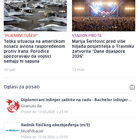
"PLJESNIVI TUŠEVI"
STADION PIROTA
Teška situacija na američkom
Marija Šerifović pred više
nosaču aviona raspoređenom
hiljada posjetitelja u Travniku
protiv Irana: Porodice
zatvorila "Dane dijaspore
upozoravaju da vojnici
2026"
nemaju ni sapuna
10 sati
12 min
Oglasi za posao
Diplomirani inžinjer zaštite na radu - Bachelor inžinjer
sigurnosti i pomoći (m/ž)
Granulo-Re
Prijava do: 13.08.2026. u 23:59
Radnik fizičkog obezbjeđenja (m/ž)
Muehlbauer
Prijava do: 15.08.2026. u 23:59