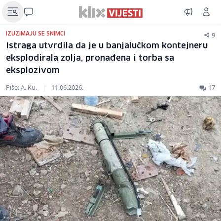
9
IZUZIMAJU SE SNIMCI
Istraga utvrdila da je u banjalučkom kontejneru
eksplodirala zolja, pronađena i torba sa
eksplozivom
Piše: A. Ku.
|
11.06.2026.
17