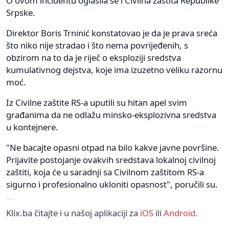
O ovom incidentu oglasila se i Civilna zaštita Republike
Srpske.
Direktor Boris Trninić konstatovao je da je prava sreća
što niko nije stradao i što nema povrijeđenih, s
obzirom na to da je riječ o eksploziji sredstva
kumulativnog dejstva, koje ima izuzetno veliku razornu
moć.
Iz Civilne zaštite RS-a uputili su hitan apel svim
građanima da ne odlažu minsko-eksplozivna sredstva
u kontejnere.
"Ne bacajte opasni otpad na bilo kakve javne površine.
Prijavite postojanje ovakvih sredstava lokalnoj civilnoj
zaštiti, koja će u saradnji sa Civilnom zaštitom RS-a
sigurno i profesionalno ukloniti opasnost", poručili su.
Klix.ba čitajte i u našoj aplikaciji za
iOS
ili
Android
.