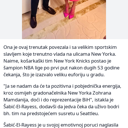
Ona je ovaj trenutak povezala i sa velikim sportskim
slavljem koje trenutno vlada na ulicama New Yorka.
Naime, košarkaški tim New York Knicks postao je
šampion NBA lige po prvi put nakon dugih 53 godine
čekanja, što je izazvalo veliku euforiju u gradu.
"Ja se nadam da će ta pozitivna i pobjednička energija,
kroz osmijeh gradonačelnika New Yorka Zohrana
Mamdanija, doći i do reprezentacije BiH", istakla je
Šabić-El-Rayess, dodavši da jedva čeka da uživo bodri
bh. tim na predstojećem susretu u Seattleu.
Šabić-El-Rayess je u svojoj emotivnoj poruci naglasila