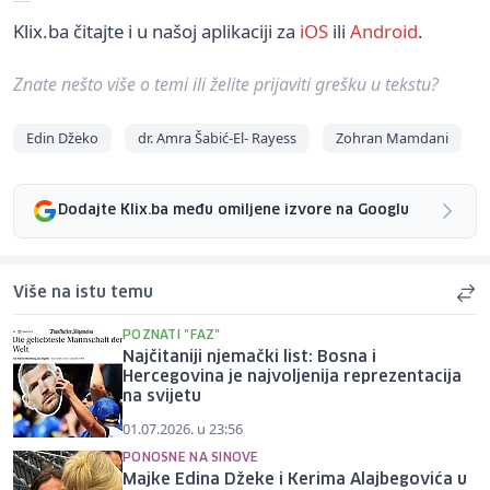
Klix.ba čitajte i u našoj aplikaciji za
iOS
ili
Android
.
Znate nešto više o temi ili želite prijaviti grešku u tekstu?
Edin Džeko
dr. Amra Šabić-El- Rayess
Zohran Mamdani
Dodajte Klix.ba među omiljene izvore na Googlu
Više na istu temu
POZNATI "FAZ"
Najčitaniji njemački list: Bosna i
Hercegovina je najvoljenija reprezentacija
na svijetu
01.07.2026. u 23:56
PONOSNE NA SINOVE
Majke Edina Džeke i Kerima Alajbegovića u