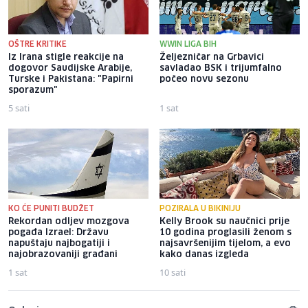
OŠTRE KRITIKE
WWIN LIGA BIH
Iz Irana stigle reakcije na
Željezničar na Grbavici
dogovor Saudijske Arabije,
savladao BSK i trijumfalno
Turske i Pakistana: "Papirni
počeo novu sezonu
sporazum"
5 sati
1 sat
KO ĆE PUNITI BUDŽET
POZIRALA U BIKINIJU
Rekordan odljev mozgova
Kelly Brook su naučnici prije
pogađa Izrael: Državu
10 godina proglasili ženom s
napuštaju najbogatiji i
najsavršenijim tijelom, a evo
najobrazovaniji građani
kako danas izgleda
1 sat
10 sati