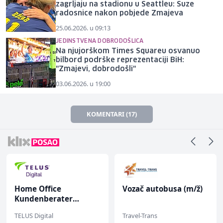
zagrljaju na stadionu u Seattleu: Suze
radosnice nakon pobjede Zmajeva
25.06.2026. u 09:13
JEDINSTVENA DOBRODOŠLICA
Na njujorškom Times Squareu osvanuo
bilbord podrške reprezentaciji BiH:
"Zmajevi, dobrodošli"
03.06.2026. u 19:00
KOMENTARI (17)
Home Office
Vozač autobusa (m/ž)
Kundenberater
(m/w/d) für ein
TELUS Digital
Travel-Trans
renommiertes