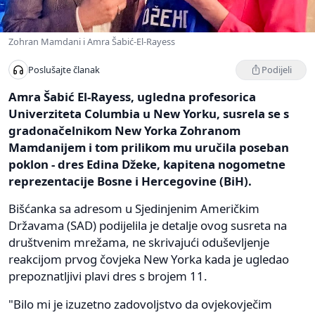
Zohran Mamdani i Amra Šabić-El-Rayess
Podijeli
Poslušajte članak
Amra Šabić El-Rayess, ugledna profesorica
Univerziteta Columbia u New Yorku, susrela se s
gradonačelnikom New Yorka Zohranom
Mamdanijem i tom prilikom mu uručila poseban
poklon - dres Edina Džeke, kapitena nogometne
reprezentacije Bosne i Hercegovine (BiH).
Bišćanka sa adresom u Sjedinjenim Američkim
Državama (SAD) podijelila je detalje ovog susreta na
društvenim mrežama, ne skrivajući oduševljenje
reakcijom prvog čovjeka New Yorka kada je ugledao
prepoznatljivi plavi dres s brojem 11.
"Bilo mi je izuzetno zadovoljstvo da ovjekovječim