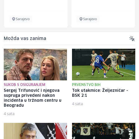
Schuhunternehmen
Sarajevo
Sarajevo
Možda vas zanima
SUKOB S OSIGURANJEM
PRVENSTVO BIH
Sergej Trifunović i njegova
Tok utakmice: Željezničar -
supruga privedeni nakon
BSK 2:1
incidenta u tržnom centru u
4 sata
Beogradu
4 sata