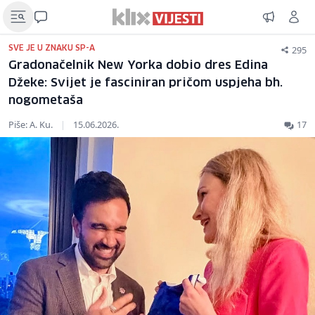
295
SVE JE U ZNAKU SP-A
Gradonačelnik New Yorka dobio dres Edina
Džeke: Svijet je fasciniran pričom uspjeha bh.
nogometaša
Piše: A. Ku.
|
15.06.2026.
17