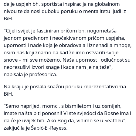
da je uspjeh bh. sportista inspiracija na globalnom
nivou te da nosi duboku poruku o mentalitetu ljudi iz
BiH.
"Cijeli svijet je fasciniran pričom bh. nogometaša
jednom predivnom i neočekivanom pričom uspjeha,
upornosti i nade koja je obradovala i iznenadila mnoge,
osim nas koji znamo da kad želimo ostvariti svoje
snove – mi sve možemo. Naša upornost i odlučnost su
nepresušivi izvori snage i kada nam je najteže",
napisala je profesorica.
Na kraju je poslala snažnu poruku reprezentativcima
BiH.
"Samo naprijed, momci, s bismiletom i uz osmijeh,
imate na šta biti ponosni! Vi ste svjedoci da Bosne ima i
da će je uvijek biti. Ako Bog da, vidimo se u Seattleu",
zaključila je Šabić-El-Rayess.