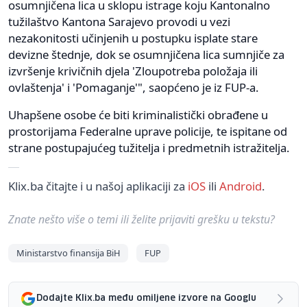
osumnjičena lica u sklopu istrage koju Kantonalno
tužilaštvo Kantona Sarajevo provodi u vezi
nezakonitosti učinjenih u postupku isplate stare
devizne štednje, dok se osumnjičena lica sumnjiče za
izvršenje krivičnih djela 'Zloupotreba položaja ili
ovlaštenja' i 'Pomaganje'", saopćeno je iz FUP-a.
Uhapšene osobe će biti kriminalistički obrađene u
prostorijama Federalne uprave policije, te ispitane od
strane postupajućeg tužitelja i predmetnih istražitelja.
Klix.ba čitajte i u našoj aplikaciji za
iOS
ili
Android
.
Znate nešto više o temi ili želite prijaviti grešku u tekstu?
Ministarstvo finansija BiH
FUP
Dodajte Klix.ba među omiljene izvore na Googlu