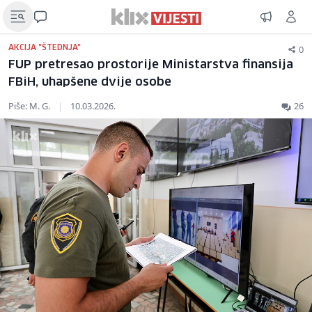
0
AKCIJA "ŠTEDNJA"
FUP pretresao prostorije Ministarstva finansija
FBiH, uhapšene dvije osobe
Piše: M. G.
|
10.03.2026.
26