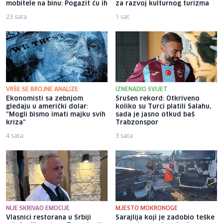
mobitele na binu: Pogazit ću ih
za razvoj kulturnog turizma
23 sata
1 sat
VRŠE SE BROJNE ANALIZE
IZNENADIO SVIJET
Ekonomisti sa zebnjom
Srušen rekord: Otkriveno
gledaju u američki dolar:
koliko su Turci platili Salahu,
"Mogli bismo imati majku svih
sada je jasno otkud baš
kriza"
Trabzonspor
4 sata
3 sata
NIJE SKRIVAO EMOCIJE
MJESTO MOKRONOGE
Vlasnici restorana u Srbiji
Sarajlija koji je zadobio teške