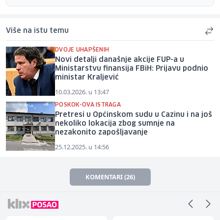
Više na istu temu
DVOJE UHAPŠENIH
Novi detalji današnje akcije FUP-a u
Ministarstvu finansija FBiH: Prijavu podnio
ministar Kraljević
10.03.2026. u 13:47
POSKOK-OVA ISTRAGA
Pretresi u Općinskom sudu u Cazinu i na još
nekoliko lokacija zbog sumnje na
nezakonito zapošljavanje
25.12.2025. u 14:56
KOMENTARI (26)