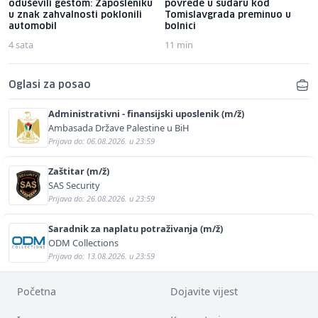
oduševili gestom: Zaposleniku
povrede u sudaru kod
u znak zahvalnosti poklonili
Tomislavgrada preminuo u
automobil
bolnici
4 sata
11 min
Oglasi za posao
Administrativni - finansijski uposlenik (m/ž)
Ambasada Države Palestine u BiH
Prijava do: 06.08.2026. u 23:59
Zaštitar (m/ž)
SAS Security
Prijava do: 26.08.2026. u 23:59
Saradnik za naplatu potraživanja (m/ž)
ODM Collections
Prijava do: 13.08.2026. u 23:59
Početna
Dojavite vijest