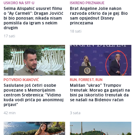
USKORO NA SFF-U
ISKRENO PRIZNANJE
Selma Alispahić ususret filmu
Brat Angeline Jolie nakon
o "Ay Carmeli": Dragan Jovičić
razvoda otkrio da je gej: Bio
bi bio ponosan; nikada nisam
sam opsjednut Disney
pomislila da igram s nekim
princezama
drugim
18 sati
17 sati
POTVRDIO IKANOVIĆ
RUN, FORREST, RUN
Saslušane još četiri osobe
Mališan "ukrao" Trumpov
povezane s Memorijalnim
trenutak: Morao ga ganjati na
centrom Srebrenica: "Vidimo
bini pa iskoristio trenutak da
kuda vodi priča po anonimnoj
se našali na Bidenov račun
prijavi"
42 min
3 sata