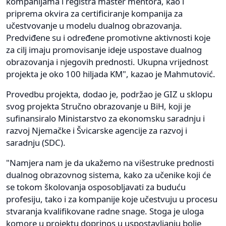
kompanijama i registra master mentora, kao i
priprema okvira za certificiranje kompanija za
učestvovanje u modelu dualnog obrazovanja.
Predviđene su i određene promotivne aktivnosti koje
za cilj imaju promovisanje ideje uspostave dualnog
obrazovanja i njegovih prednosti. Ukupna vrijednost
projekta je oko 100 hiljada KM", kazao je Mahmutović.
Provedbu projekta, dodao je, podržao je GIZ u sklopu
svog projekta Stručno obrazovanje u BiH, koji je
sufinansiralo Ministarstvo za ekonomsku saradnju i
razvoj Njemačke i Švicarske agencije za razvoj i
saradnju (SDC).
"Namjera nam je da ukažemo na višestruke prednosti
dualnog obrazovnog sistema, kako za učenike koji će
se tokom školovanja osposobljavati za buduću
profesiju, tako i za kompanije koje učestvuju u procesu
stvaranja kvalifikovane radne snage. Stoga je uloga
komore u projektu doprinos u uspostavljanju bolje