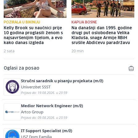
POZIRALA U BIKINIJU
KAPIJA BOSNE
Kelly Brook su naučnici prije
Na današnji dan 1995. godine
10 godina proglasili ženom s
drugi put oslobođena Velika
najsavršenijim tijelom, a evo
Kladuša, snage Armije RBiH
kako danas izgleda
srušile Abdićevu paradržavu
2 sata
20 min
Oglasi za posao
Stručni saradnik u pisanju projekata (m/ž)
Univerzitet SSST
Prijava do: 19.08.2026. u 23:59
Medior Network Engineer (m/ž)
Artco Group
Prijava do: 09.08.2026. u 23:59
IT Support Specialist (m/ž)
USZ Dom Familia