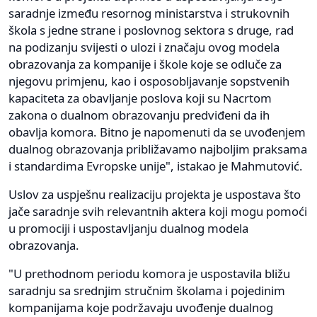
saradnje između resornog ministarstva i strukovnih
škola s jedne strane i poslovnog sektora s druge, rad
na podizanju svijesti o ulozi i značaju ovog modela
obrazovanja za kompanije i škole koje se odluče za
njegovu primjenu, kao i osposobljavanje sopstvenih
kapaciteta za obavljanje poslova koji su Nacrtom
zakona o dualnom obrazovanju predviđeni da ih
obavlja komora. Bitno je napomenuti da se uvođenjem
dualnog obrazovanja približavamo najboljim praksama
i standardima Evropske unije", istakao je Mahmutović.
Uslov za uspješnu realizaciju projekta je uspostava što
jače saradnje svih relevantnih aktera koji mogu pomoći
u promociji i uspostavljanju dualnog modela
obrazovanja.
"U prethodnom periodu komora je uspostavila bližu
saradnju sa srednjim stručnim školama i pojedinim
kompanijama koje podržavaju uvođenje dualnog