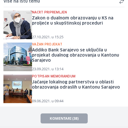
Više na istu temu
NACRT PRIPREMLJEN
Zakon o dualnom obrazovanju u KS na
proljeće u skupštinskoj proceduri
27.10.2021. u 15:25
VAŽAN PROJEKAT
Addiko Bank Sarajevo se uključila u
projekat dualnog obrazovanja u Kantonu
Sarajevo
23.09.2021. u 13:14
POTPISAN MEMORANDUM
Jačanje lokalnog partnerstva u oblasti
obrazovanja odraslih u Kantonu Sarajevo
09.06.2021. u 09:44
KOMENTARI (38)