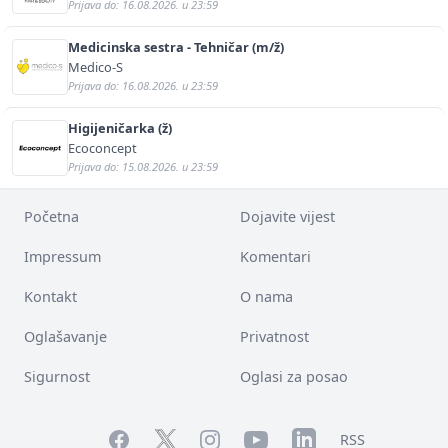
Prijava do: 16.08.2026. u 23:59
Medicinska sestra - Tehničar (m/ž)
Medico-S
Prijava do: 16.08.2026. u 23:59
Higijeničarka (ž)
Ecoconcept
Prijava do: 15.08.2026. u 23:59
Početna
Dojavite vijest
Impressum
Komentari
Kontakt
O nama
Oglašavanje
Privatnost
Sigurnost
Oglasi za posao
Facebook
YouTube
LinkedIn
Twitter
Instagram
RSS