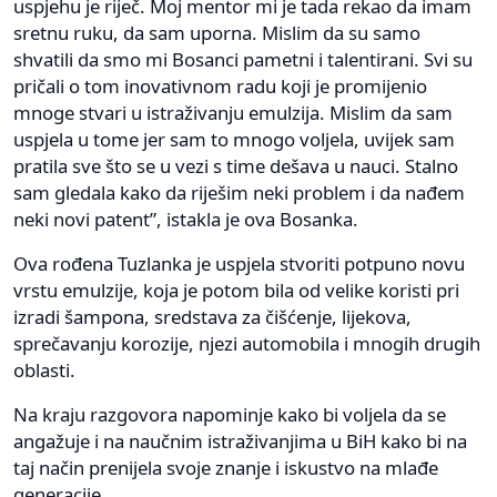
uspjehu je riječ. Moj mentor mi je tada rekao da imam
sretnu ruku, da sam uporna. Mislim da su samo
shvatili da smo mi Bosanci pametni i talentirani. Svi su
pričali o tom inovativnom radu koji je promijenio
mnoge stvari u istraživanju emulzija. Mislim da sam
uspjela u tome jer sam to mnogo voljela, uvijek sam
pratila sve što se u vezi s time dešava u nauci. Stalno
sam gledala kako da riješim neki problem i da nađem
neki novi patent”, istakla je ova Bosanka.
Ova rođena Tuzlanka je uspjela stvoriti potpuno novu
vrstu emulzije, koja je potom bila od velike koristi pri
izradi šampona, sredstava za čišćenje, lijekova,
sprečavanju korozije, njezi automobila i mnogih drugih
oblasti.
Na kraju razgovora napominje kako bi voljela da se
angažuje i na naučnim istraživanjima u BiH kako bi na
taj način prenijela svoje znanje i iskustvo na mlađe
generacije.