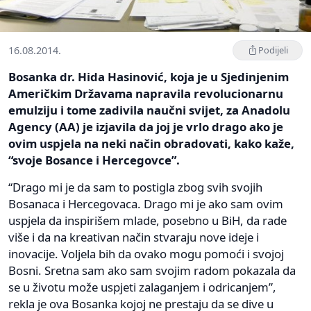
16.08.2014.
Podijeli
Bosanka dr. Hida Hasinović, koja je u Sjedinjenim
Američkim Državama napravila revolucionarnu
emulziju i tome zadivila naučni svijet, za Anadolu
Agency (AA) je izjavila da joj je vrlo drago ako je
ovim uspjela na neki način obradovati, kako kaže,
“svoje Bosance i Hercegovce”.
“Drago mi je da sam to postigla zbog svih svojih
Bosanaca i Hercegovaca. Drago mi je ako sam ovim
uspjela da inspirišem mlade, posebno u BiH, da rade
više i da na kreativan način stvaraju nove ideje i
inovacije. Voljela bih da ovako mogu pomoći i svojoj
Bosni. Sretna sam ako sam svojim radom pokazala da
se u životu može uspjeti zalaganjem i odricanjem”,
rekla je ova Bosanka kojoj ne prestaju da se dive u