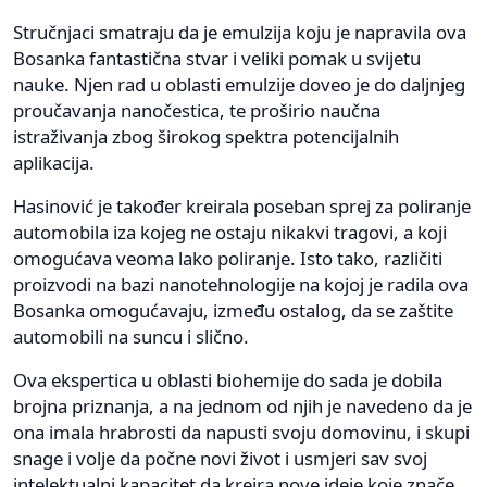
Stručnjaci smatraju da je emulzija koju je napravila ova
Bosanka fantastična stvar i veliki pomak u svijetu
nauke. Njen rad u oblasti emulzije doveo je do daljnjeg
proučavanja nanočestica, te proširio naučna
istraživanja zbog širokog spektra potencijalnih
aplikacija.
Hasinović je također kreirala poseban sprej za poliranje
automobila iza kojeg ne ostaju nikakvi tragovi, a koji
omogućava veoma lako poliranje. Isto tako, različiti
proizvodi na bazi nanotehnologije na kojoj je radila ova
Bosanka omogućavaju, između ostalog, da se zaštite
automobili na suncu i slično.
Ova ekspertica u oblasti biohemije do sada je dobila
brojna priznanja, a na jednom od njih je navedeno da je
ona imala hrabrosti da napusti svoju domovinu, i skupi
snage i volje da počne novi život i usmjeri sav svoj
intelektualni kapacitet da kreira nove ideje koje znače