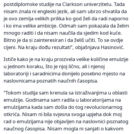
postdiplomske studije na Clarkson univerzitetu. Tada
nisam znala ni engleski jezik, ali sam ubrzo shvatila da
je ovo zemlja velikih prilika ko god želi da radi naporno
i ko ima velike ambicije. Odmah sam pokazala da želim
mnogo raditi i da nisam naučila da sjedim kod kuće.
Bitno je da si zainteresiran i da želiš učiti. To se ovdje
cijeni. Na kraju dođu rezultati”, objašnjava Hasinović.
Ističe kako je na kraju proizvela velike količine emulzije
u jednom koraku, što je njoj lično, ali i njenoj
laboratoriji i saradnicima donijelo posebno mjesto na
naslovnicama poznatih naučnih časopisa.
“Tokom studija sam krenula sa istraživanjima u oblasti
emulzije. Godinama sam radila u laboratorijama na
emulzijama kada sam došla do tog revolucionarnog
otkrića. Nisam ni bila svjesna svoga upjeha dok moj
rad o emulzijama nije objavljen na naslovnici poznatog
naučnog časopisa. Nisam mogla ni sanjati o kakvom