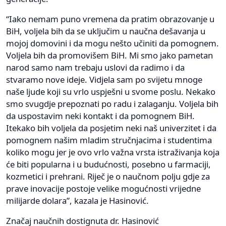
“Iako nemam puno vremena da pratim obrazovanje u
BiH, voljela bih da se uključim u naučna dešavanja u
mojoj domovini i da mogu nešto učiniti da pomognem.
Voljela bih da promovišem BiH. Mi smo jako pametan
narod samo nam trebaju uslovi da radimo i da
stvaramo nove ideje. Vidjela sam po svijetu mnoge
naše ljude koji su vrlo uspješni u svome poslu. Nekako
smo svugdje prepoznati po radu i zalaganju. Voljela bih
da uspostavim neki kontakt i da pomognem BiH.
Itekako bih voljela da posjetim neki naš univerzitet i da
pomognem našim mladim stručnjacima i studentima
koliko mogu jer je ovo vrlo važna vrsta istraživanja koja
će biti popularna i u budućnosti, posebno u farmaciji,
kozmetici i prehrani. Riječ je o naučnom polju gdje za
prave inovacije postoje velike mogućnosti vrijedne
milijarde dolara”, kazala je Hasinović.
Značaj naučnih dostignuta dr. Hasinović