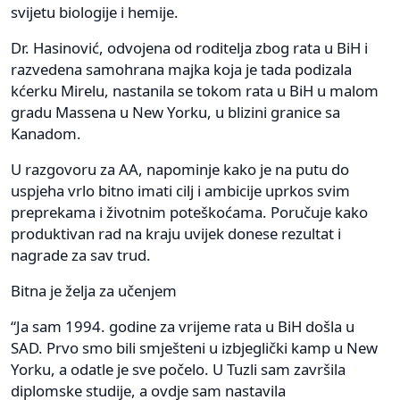
svijetu biologije i hemije.
Dr. Hasinović, odvojena od roditelja zbog rata u BiH i
razvedena samohrana majka koja je tada podizala
kćerku Mirelu, nastanila se tokom rata u BiH u malom
gradu Massena u New Yorku, u blizini granice sa
Kanadom.
U razgovoru za AA, napominje kako je na putu do
uspjeha vrlo bitno imati cilj i ambicije uprkos svim
preprekama i životnim poteškoćama. Poručuje kako
produktivan rad na kraju uvijek donese rezultat i
nagrade za sav trud.
Bitna je želja za učenjem
“Ja sam 1994. godine za vrijeme rata u BiH došla u
SAD. Prvo smo bili smješteni u izbjeglički kamp u New
Yorku, a odatle je sve počelo. U Tuzli sam završila
diplomske studije, a ovdje sam nastavila