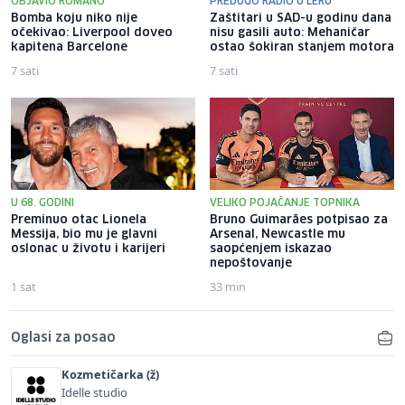
OBJAVIO ROMANO
PREDUGO RADIO U LERU
Bomba koju niko nije
Zaštitari u SAD-u godinu dana
očekivao: Liverpool doveo
nisu gasili auto: Mehaničar
kapitena Barcelone
ostao šokiran stanjem motora
7 sati
7 sati
U 68. GODINI
VELIKO POJAČANJE TOPNIKA
Preminuo otac Lionela
Bruno Guimarães potpisao za
Messija, bio mu je glavni
Arsenal, Newcastle mu
oslonac u životu i karijeri
saopćenjem iskazao
nepoštovanje
1 sat
33 min
Oglasi za posao
Kozmetičarka (ž)
Idelle studio