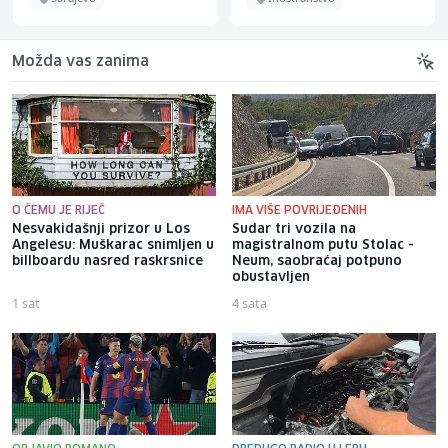
Možda vas zanima
O ČEMU JE RIJEČ
IMA VIŠE POVRIJEĐENIH
Nesvakidašnji prizor u Los
Sudar tri vozila na
Angelesu: Muškarac snimljen u
magistralnom putu Stolac -
billboardu nasred raskrsnice
Neum, saobraćaj potpuno
obustavljen
1 sat
4 sata