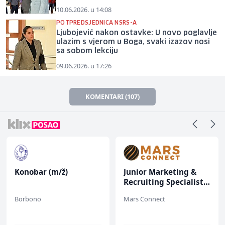
10.06.2026. u 14:08
POTPREDSJEDNICA NSRS-A
Ljubojević nakon ostavke: U novo poglavlje
ulazim s vjerom u Boga, svaki izazov nosi
sa sobom lekciju
09.06.2026. u 17:26
KOMENTARI (107)
Konobar (m/ž)
Junior Marketing &
Recruiting Specialist
(m/ž)
Borbono
Mars Connect