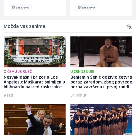
Sarajevo
Sarajevo
Možda vas zanima
O ČEMU JE RIJEČ
U CRNOJ GORI
Nesvakidašnji prizor u Los
Benjamin Šehić doživio četvrti
Angelesu: Muškarac snimljen u
poraz zaredom, zbog povrede
billboardu nasred raskrsnice
borba završena u prvoj rundi
9 sati
31 minut