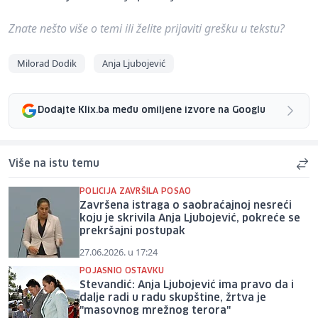
Znate nešto više o temi ili želite prijaviti grešku u tekstu?
Milorad Dodik
Anja Ljubojević
Dodajte Klix.ba među omiljene izvore na Googlu
Više na istu temu
POLICIJA ZAVRŠILA POSAO
Završena istraga o saobraćajnoj nesreći
koju je skrivila Anja Ljubojević, pokreće se
prekršajni postupak
27.06.2026. u 17:24
POJASNIO OSTAVKU
Stevandić: Anja Ljubojević ima pravo da i
dalje radi u radu skupštine, žrtva je
"masovnog mrežnog terora"