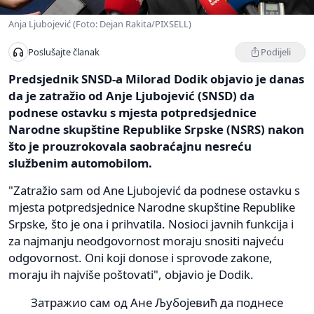
Anja Ljubojević (Foto: Dejan Rakita/PIXSELL)
Podijeli
Poslušajte članak
Predsjednik SNSD-a Milorad Dodik objavio je danas
da je zatražio od Anje Ljubojević (SNSD) da
podnese ostavku s mjesta potpredsjednice
Narodne skupštine Republike Srpske (NSRS) nakon
što je prouzrokovala saobraćajnu nesreću
službenim automobilom.
"Zatražio sam od Ane Ljubojević da podnese ostavku s
mjesta potpredsjednice Narodne skupštine Republike
Srpske, što je ona i prihvatila. Nosioci javnih funkcija i
za najmanju neodgovornost moraju snositi najveću
odgovornost. Oni koji donose i sprovode zakone,
moraju ih najviše poštovati", objavio je Dodik.
Затражио сам од Ане Љубојевић да поднесе