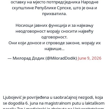
оставку на мјесто потпредсједника Народне
скупштине Републике Српске, што је она и
прихватила.
Носиоци јавних функција и за најмању
неодговорност морају сносити највећу
одговорност.
Они који доносе и спроводе законе, морају их
највише…
— Милорад Додик (@MiloradDodik)
June 9, 2026
Ljubojević je povrijeđena u saobraćajnoj nezgodi, koja
se dogodila 6. juna na magistralnom putu u laktaškom
naselju Trn i medicinski je zbrinuta na Univerzitetskom