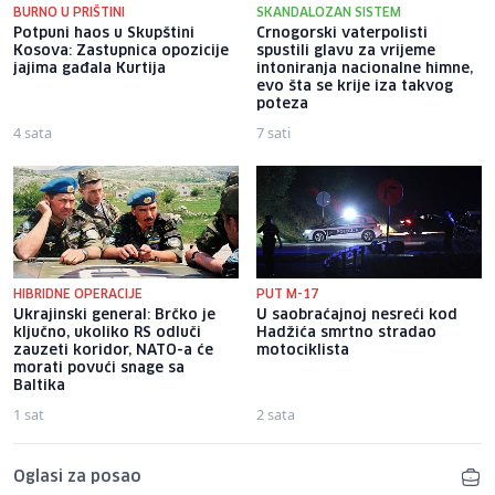
BURNO U PRIŠTINI
SKANDALOZAN SISTEM
Potpuni haos u Skupštini
Crnogorski vaterpolisti
Kosova: Zastupnica opozicije
spustili glavu za vrijeme
jajima gađala Kurtija
intoniranja nacionalne himne,
evo šta se krije iza takvog
poteza
4 sata
7 sati
HIBRIDNE OPERACIJE
PUT M-17
Ukrajinski general: Brčko je
U saobraćajnoj nesreći kod
ključno, ukoliko RS odluči
Hadžića smrtno stradao
zauzeti koridor, NATO-a će
motociklista
morati povući snage sa
Baltika
1 sat
2 sata
Oglasi za posao