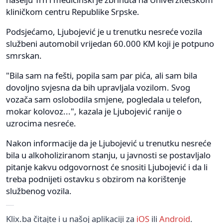
kliničkom centru Republike Srpske.
Podsjećamo, Ljubojević je u trenutku nesreće vozila
službeni automobil vrijedan 60.000 KM koji je potpuno
smrskan.
"Bila sam na fešti, popila sam par pića, ali sam bila
dovoljno svjesna da bih upravljala vozilom. Svog
vozača sam oslobodila smjene, pogledala u telefon,
mokar kolovoz...", kazala je Ljubojević ranije o
uzrocima nesreće.
Nakon informacije da je Ljubojević u trenutku nesreće
bila u alkoholiziranom stanju, u javnosti se postavljalo
pitanje kakvu odgovornost će snositi Ljubojević i da li
treba podnijeti ostavku s obzirom na korištenje
službenog vozila.
Klix.ba čitajte i u našoj aplikaciji za
iOS
ili
Android
.