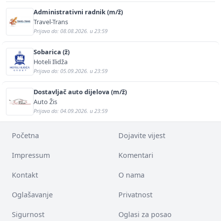
Administrativni radnik (m/ž)
Travel-Trans
Prijava do: 08.08.2026. u 23:59
Sobarica (ž)
Hoteli Ilidža
Prijava do: 05.09.2026. u 23:59
Dostavljač auto dijelova (m/ž)
Auto Žis
Prijava do: 04.09.2026. u 23:59
Početna
Dojavite vijest
Impressum
Komentari
Kontakt
O nama
Oglašavanje
Privatnost
Sigurnost
Oglasi za posao