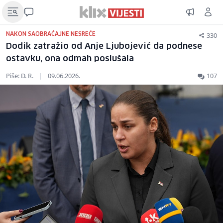
330
NAKON SAOBRAĆAJNE NESREĆE
Dodik zatražio od Anje Ljubojević da podnese
ostavku, ona odmah poslušala
Piše: D. R.
|
09.06.2026.
107