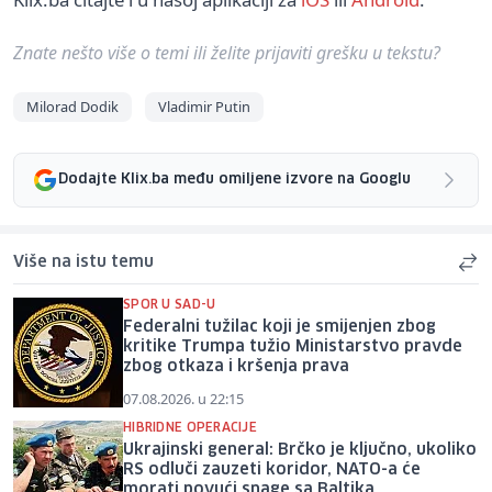
Znate nešto više o temi ili želite prijaviti grešku u tekstu?
Milorad Dodik
Vladimir Putin
Dodajte Klix.ba među omiljene izvore na Googlu
Više na istu temu
SPOR U SAD-U
Federalni tužilac koji je smijenjen zbog
kritike Trumpa tužio Ministarstvo pravde
zbog otkaza i kršenja prava
07.08.2026. u 22:15
HIBRIDNE OPERACIJE
Ukrajinski general: Brčko je ključno, ukoliko
RS odluči zauzeti koridor, NATO-a će
morati povući snage sa Baltika