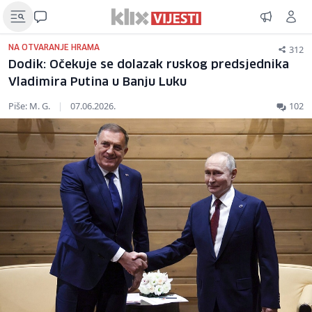
312
NA OTVARANJE HRAMA
Dodik: Očekuje se dolazak ruskog predsjednika
Vladimira Putina u Banju Luku
Piše: M. G.
|
07.06.2026.
102