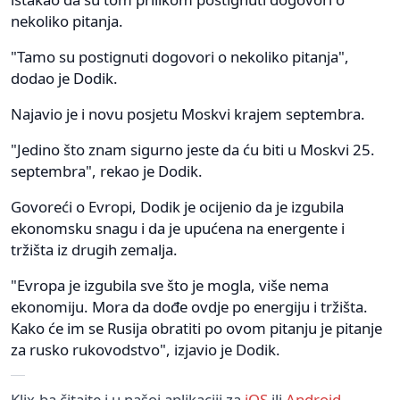
nekoliko pitanja.
"Tamo su postignuti dogovori o nekoliko pitanja",
dodao je Dodik.
Najavio je i novu posjetu Moskvi krajem septembra.
"Jedino što znam sigurno jeste da ću biti u Moskvi 25.
septembra", rekao je Dodik.
Govoreći o Evropi, Dodik je ocijenio da je izgubila
ekonomsku snagu i da je upućena na energente i
tržišta iz drugih zemalja.
"Evropa je izgubila sve što je mogla, više nema
ekonomiju. Mora da dođe ovdje po energiju i tržišta.
Kako će im se Rusija obratiti po ovom pitanju je pitanje
za rusko rukovodstvo", izjavio je Dodik.
Klix.ba čitajte i u našoj aplikaciji za
iOS
ili
Android
.