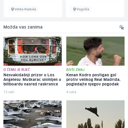
Velika Kladuša
Vogošća
Možda vas zanima
O ČEMU JE RIJEČ
BIVŠI ZMAJ
Nesvakidašnji prizor u Los
Kenan Kodro postigao gol
Angelesu: Muškarac snimljen u
protiv velikog Real Madrida,
billboardu nasred raskrsnice
pogledajte njegov pogodak
12 sati
4 sata