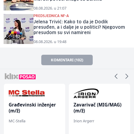
08.08.2026. u 21:07
PREDSJEDNICA NF-A
Jelena Trivić: Kako to da je Dodik
presuđen, a i dalje je u politici? Njegovom
presudom su svi namireni
08.08.2026. u 19:48
KOMENTARI (102)
Građevinski inženjer
Zavarivač (MIG/MAG)
(m/ž)
(m/ž)
MC-Stella
Irion Argerr