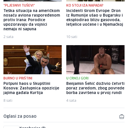
"PLJESNIVI TUŠEVI"
KO STOJI IZA NAPADA?
Teška situacija na američkom
Incidenti širom Evrope: Dron
nosaču aviona raspoređenom
iz Rumunije ušao u Bugarsku i
protiv Irana: Porodice
eksplodirao blizu gasovoda,
upozoravaju da vojnici
letjelice uočene i u Njemačkoj
nemaju ni sapuna
2 sata
10 sati
BURNO U PRIŠTINI
U CRNOJ GORI
Potpuni haos u Skupštini
Benjamin Šehić doživio četvrti
Kosova: Zastupnica opozicije
poraz zaredom, zbog povrede
jajima gađala Kurtija
borba završena u prvoj rundi
8 sati
4 sata
Oglasi za posao
Konobarica (ž)