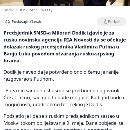
Dodik i Putin (Foto: EPA-EFE)
Podijeli
Poslušajte članak
Predsjednik SNSD-a Milorad Dodik izjavio je za
rusku novinsku agenciju RIA Novosti da se očekuje
dolazak ruskog predsjednika Vladimira Putina u
Banju Luku povodom otvaranja rusko-srpskog
hrama.
Dodik je naveo da je potvrđeno ono o čemu je ranije
razgovarao s Putinom.
"Potvrdio sam ono što smo se prethodno dogovorili.
Čekat ćemo, kad god to bude moguće. Kad god bude u
mogućnosti, uradit ćemo to", rekao je Dodik.
Podsjetio je i da se s ruskim predsjednikom sastao u
Moskvi tokom obilježavanja 9. maja, Dana pobjede, te
istakao da su tom prilikom postignuti dogovori o