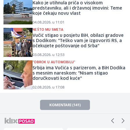
Kako je utihnula priča o visokom
predstavniku, ali i državnoj imovini: Teme
koje čekaju novu vlast
04.08.2026. u 11:01
NEŠTO MU SMETA
Vučić stigao u posjetu BiH, obilazi gradove
s Dodikom: "Teško vam je izgovoriti RS, a
očekujete poštovanje od Srba"
03.08.2026. u 12:53
"OBROK U AUTOMOBILU"
Srbija ima Vučića s parizerom, a BiH Dodika
s mesnim nareskom: "Nisam stigao
doručkovati kod kuće"
02.08.2026. u 17:08
KOMENTARI (141)