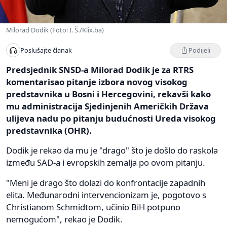
Milorad Dodik (Foto: I. Š./Klix.ba)
Podijeli
Poslušajte članak
Predsjednik SNSD-a Milorad Dodik je za RTRS
komentarisao pitanje izbora novog visokog
predstavnika u Bosni i Hercegovini, rekavši kako
mu administracija Sjedinjenih Američkih Država
ulijeva nadu po pitanju budućnosti Ureda visokog
predstavnika (OHR).
Dodik je rekao da mu je "drago" što je došlo do raskola
između SAD-a i evropskih zemalja po ovom pitanju.
"Meni je drago što dolazi do konfrontacije zapadnih
elita. Međunarodni intervencionizam je, pogotovo s
Christianom Schmidtom, učinio BiH potpuno
nemogućom", rekao je Dodik.