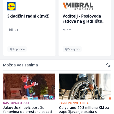
Skladišni radnik (m/ž)
Voditelj - Poslovođa
radova na gradilištu
(m/ž)
Lidl BH
Mibral
Lepenica
Sarajevo
Možda vas zanima
NASTUPAO U PULI
JAVNI POZIVI FONDA
Jakov Jozinović poručio
Osigurano 20,3 miliona KM za
fanovima da prestanu bacati
zapošljavanje osoba s