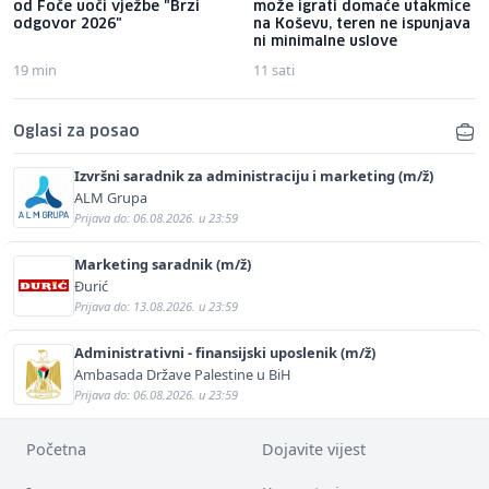
od Foče uoči vježbe "Brzi
može igrati domaće utakmice
odgovor 2026"
na Koševu, teren ne ispunjava
ni minimalne uslove
19 min
11 sati
Oglasi za posao
Izvršni saradnik za administraciju i marketing (m/ž)
ALM Grupa
Prijava do: 06.08.2026. u 23:59
Marketing saradnik (m/ž)
Đurić
Prijava do: 13.08.2026. u 23:59
Administrativni - finansijski uposlenik (m/ž)
Ambasada Države Palestine u BiH
Prijava do: 06.08.2026. u 23:59
Početna
Dojavite vijest