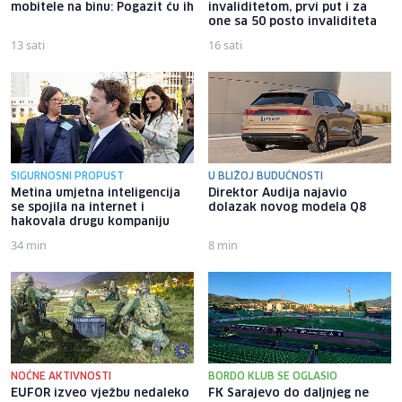
mobitele na binu: Pogazit ću ih
invaliditetom, prvi put i za
one sa 50 posto invaliditeta
13 sati
16 sati
SIGURNOSNI PROPUST
U BLIŽOJ BUDUĆNOSTI
Metina umjetna inteligencija
Direktor Audija najavio
se spojila na internet i
dolazak novog modela Q8
hakovala drugu kompaniju
34 min
8 min
NOĆNE AKTIVNOSTI
BORDO KLUB SE OGLASIO
EUFOR izveo vježbu nedaleko
FK Sarajevo do daljnjeg ne