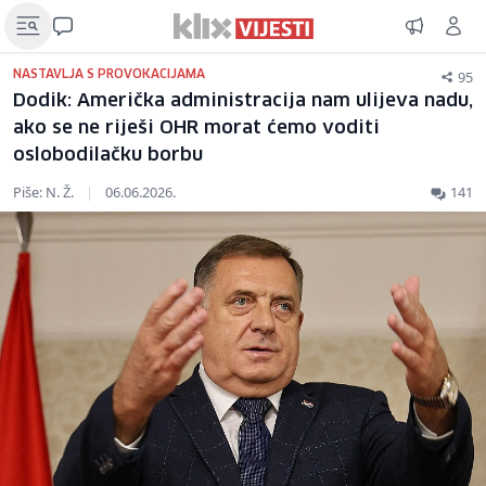
95
NASTAVLJA S PROVOKACIJAMA
Dodik: Američka administracija nam ulijeva nadu,
ako se ne riješi OHR morat ćemo voditi
oslobodilačku borbu
Piše: N. Ž.
|
06.06.2026.
141