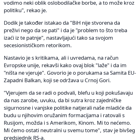
vodimo neki oblik oslobodilačke borbe, a to može kroz
politiku", rekao je.
Dodik je također istakao da "BiH nije stvorena da
preživi nego da se pati" i da je "problem to što treba
izaći iz te patnje", nastavljajući tako sa svojom
secesionističkom retorikom.
Nastavio je s kritikama, ali i uvredama, na račun
Evropske unije, rekavši kako ovaj blok "laže" i da im
"ništa ne vjeruje". Govorio je o porukama sa Samita EU-
Zapadni Balkan, koji se održava u Crnoj Gori.
"Vjerujem da se radi o podvali, blefu u koji pokušavaju
da nas zarobe, uvuku, da bi sutra kroz zajedničke
sigurnosne i vanjske politike natjerali naše mladiće da
budu u njihovim oružanim formacijama i ratovali s
Rusijom, možda i s Amerikom, Kinom. Mi to nećemo.
Mi ćemo ostati neutralni u svemu tome", stav je bivšeg
predsjednik RS-a.