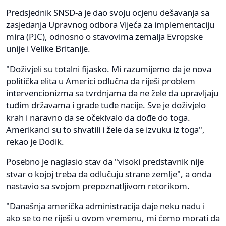
Predsjednik SNSD-a je dao svoju ocjenu dešavanja sa
zasjedanja Upravnog odbora Vijeća za implementaciju
mira (PIC), odnosno o stavovima zemalja Evropske
unije i Velike Britanije.
"Doživjeli su totalni fijasko. Mi razumijemo da je nova
politička elita u Americi odlučna da riješi problem
intervencionizma sa tvrdnjama da ne žele da upravljaju
tuđim državama i grade tuđe nacije. Sve je doživjelo
krah i naravno da se očekivalo da dođe do toga.
Amerikanci su to shvatili i žele da se izvuku iz toga",
rekao je Dodik.
Posebno je naglasio stav da "visoki predstavnik nije
stvar o kojoj treba da odlučuju strane zemlje", a onda
nastavio sa svojom prepoznatljivom retorikom.
"Današnja američka administracija daje neku nadu i
ako se to ne riješi u ovom vremenu, mi ćemo morati da