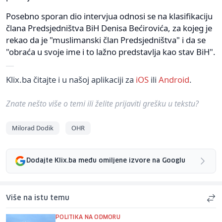
Posebno sporan dio intervjua odnosi se na klasifikaciju
člana Predsjedništva BiH Denisa Bećirovića, za kojeg je
rekao da je "muslimanski član Predsjedništva" i da se
"obraća u svoje ime i to lažno predstavlja kao stav BiH".
Klix.ba čitajte i u našoj aplikaciji za
iOS
ili
Android
.
Znate nešto više o temi ili želite prijaviti grešku u tekstu?
Milorad Dodik
OHR
Dodajte Klix.ba među omiljene izvore na Googlu
Više na istu temu
POLITIKA NA ODMORU