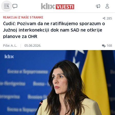
285
REAKCIJA IZ NAŠE STRANKE
Ćudić: Pozivam da ne ratifikujemo sporazum o
Južnoj interkonekciji dok nam SAD ne otkrije
planove za OHR
Piše: A. L.
|
05.06.2026.
168