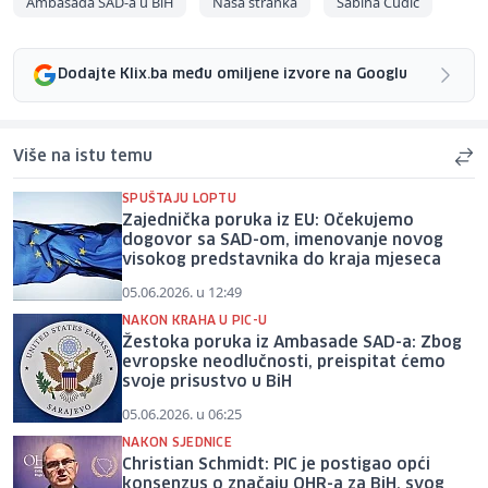
Ambasada SAD-a u BiH
Naša stranka
Sabina Ćudić
Dodajte Klix.ba među omiljene izvore na Googlu
Više na istu temu
SPUŠTAJU LOPTU
Zajednička poruka iz EU: Očekujemo
dogovor sa SAD-om, imenovanje novog
visokog predstavnika do kraja mjeseca
05.06.2026. u 12:49
NAKON KRAHA U PIC-U
Žestoka poruka iz Ambasade SAD-a: Zbog
evropske neodlučnosti, preispitat ćemo
svoje prisustvo u BiH
05.06.2026. u 06:25
NAKON SJEDNICE
Christian Schmidt: PIC je postigao opći
konsenzus o značaju OHR-a za BiH, svog