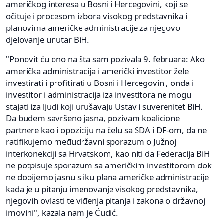
američkog interesa u Bosni i Hercegovini, koji se
očituje i procesom izbora visokog predstavnika i
planovima američke administracije za njegovo
djelovanje unutar BiH.
"Ponovit ću ono na šta sam pozivala 9. februara: Ako
američka administracija i američki investitor žele
investirati i profitirati u Bosni i Hercegovini, onda i
investitor i administracija iza investitora ne mogu
stajati iza ljudi koji urušavaju Ustav i suverenitet BiH.
Da budem savršeno jasna, pozivam koalicione
partnere kao i opoziciju na čelu sa SDA i DF-om, da ne
ratifikujemo međudržavni sporazum o Južnoj
interkonekciji sa Hrvatskom, kao niti da Federacija BiH
ne potpisuje sporazum sa američkim investitorom dok
ne dobijemo jasnu sliku plana američke administracije
kada je u pitanju imenovanje visokog predstavnika,
njegovih ovlasti te viđenja pitanja i zakona o državnoj
imovini", kazala nam je Ćudić.