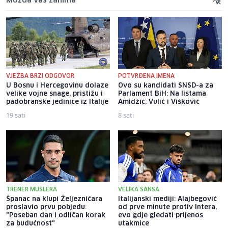
Možda vas zanima
VJEŽBA BRZI ODGOVOR
POTVRĐENA IMENA
U Bosnu i Hercegovinu dolaze
Ovo su kandidati SNSD-a za
velike vojne snage, pristižu i
Parlament BiH: Na listama
padobranske jedinice iz Italije
Amidžić, Vulić i Višković
19 sati
8 sati
TRENER MUSLERA
VELIKA ŠANSA
Španac na klupi Željezničara
Italijanski mediji: Alajbegović
proslavio prvu pobjedu:
od prve minute protiv Intera,
"Poseban dan i odličan korak
evo gdje gledati prijenos
za budućnost"
utakmice