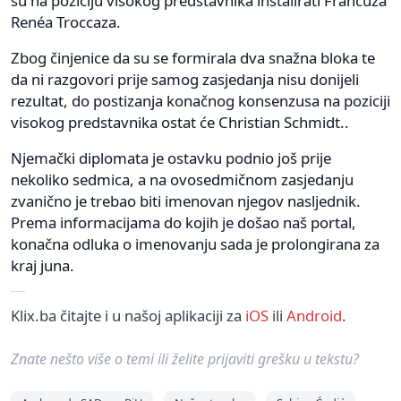
su na poziciju visokog predstavnika instalirati Francuza
Renéa Troccaza.
Zbog činjenice da su se formirala dva snažna bloka te
da ni razgovori prije samog zasjedanja nisu donijeli
rezultat, do postizanja konačnog konsenzusa na poziciji
visokog predstavnika ostat će Christian Schmidt..
Njemački diplomata je ostavku podnio još prije
nekoliko sedmica, a na ovosedmičnom zasjedanju
zvanično je trebao biti imenovan njegov nasljednik.
Prema informacijama do kojih je došao naš portal,
konačna odluka o imenovanju sada je prolongirana za
kraj juna.
Klix.ba čitajte i u našoj aplikaciji za
iOS
ili
Android
.
Znate nešto više o temi ili želite prijaviti grešku u tekstu?