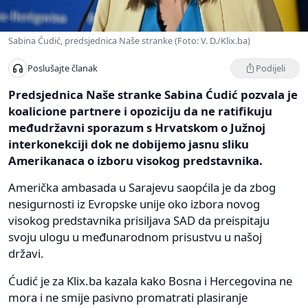
Sabina Ćudić, predsjednica Naše stranke (Foto: V. D./Klix.ba)
Podijeli
Poslušajte članak
Predsjednica Naše stranke Sabina Ćudić pozvala je
koalicione partnere i opoziciju da ne ratifikuju
međudržavni sporazum s Hrvatskom o Južnoj
interkonekciji dok ne dobijemo jasnu sliku
Amerikanaca o izboru visokog predstavnika.
Američka ambasada u Sarajevu saopćila je da zbog
nesigurnosti iz Evropske unije oko izbora novog
visokog predstavnika prisiljava SAD da preispitaju
svoju ulogu u međunarodnom prisustvu u našoj
državi.
Ćudić je za Klix.ba kazala kako Bosna i Hercegovina ne
mora i ne smije pasivno promatrati plasiranje