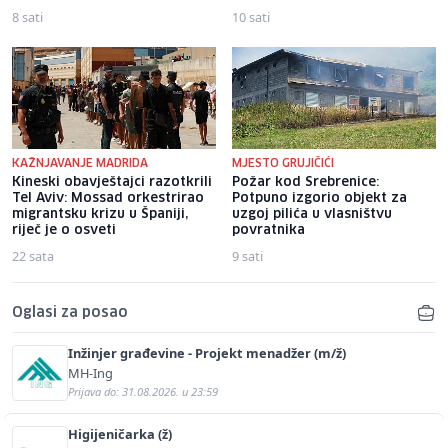
8 sati
10 sati
KAŽNJAVANJE MADRIDA
MJESTO GRUJIČIĆI
Kineski obavještajci razotkrili
Požar kod Srebrenice:
Tel Aviv: Mossad orkestrirao
Potpuno izgorio objekt za
migrantsku krizu u Španiji,
uzgoj pilića u vlasništvu
riječ je o osveti
povratnika
22 sata
9 sati
Oglasi za posao
Inžinjer građevine - Projekt menadžer (m/ž)
MH-Ing
Prijava do: 31.08.2026. u 23:59
Higijeničarka (ž)