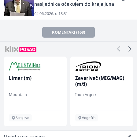
nasljednika očekujem do kraja juna
04.06.2026. u 18:31
KOMENTARI (168)
Limar (m)
Zavarivač (MIG/MAG)
(m/ž)
Mountain
Irion Argerr
Sarajevo
Vogošća