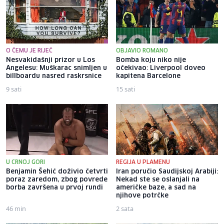
O ČEMU JE RIJEČ
OBJAVIO ROMANO
Nesvakidašnji prizor u Los
Bomba koju niko nije
Angelesu: Muškarac snimljen u
očekivao: Liverpool doveo
billboardu nasred raskrsnice
kapitena Barcelone
9 sati
15 sati
U CRNOJ GORI
REGIJA U PLAMENU
Benjamin Šehić doživio četvrti
Iran poručio Saudijskoj Arabiji:
poraz zaredom, zbog povrede
Nekad ste se oslanjali na
borba završena u prvoj rundi
američke baze, a sad na
njihove potrčke
46 min
2 sata