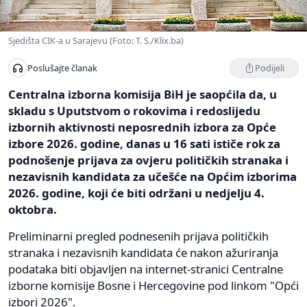
Sjedišta CIK-a u Sarajevu (Foto: T. S./Klix.ba)
Podijeli
Poslušajte članak
Centralna izborna komisija BiH je saopćila da, u
skladu s Uputstvom o rokovima i redoslijedu
izbornih aktivnosti neposrednih izbora za Opće
izbore 2026. godine, danas u 16 sati ističe rok za
podnošenje prijava za ovjeru političkih stranaka i
nezavisnih kandidata za učešće na Općim izborima
2026. godine, koji će biti održani u nedjelju 4.
oktobra.
Preliminarni pregled podnesenih prijava političkih
stranaka i nezavisnih kandidata će nakon ažuriranja
podataka biti objavljen na internet-stranici Centralne
izborne komisije Bosne i Hercegovine pod linkom "Opći
izbori 2026".