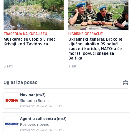
TRAGEDIJA NA KUPALIŠTU
HIBRIDNE OPERACIJE
Muškarac se utopio u rijeci
Ukrajinski general: Brčko je
Krivaji kod Zavidovića
ključno, ukoliko RS odluči
zauzeti koridor, NATO-a će
morati povući snage sa
Baltika
5 sati
1 sat
Oglasi za posao
Novinar (m/ž)
Slobodna Bosna
Prijava do: 31.08.2026. u 23:59
Agent u call centru (m/ž)
Poslovne novine
Prijava do: 21.08.2026. u 23:59