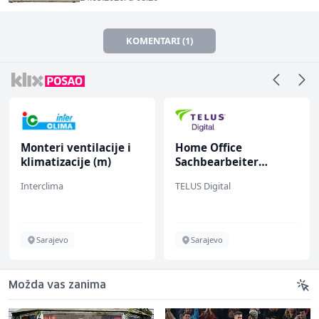
KOMENTARI (1)
Monteri ventilacije i
Home Office
klimatizacije (m)
Sachbearbeiter
(m/w/d) für einen
Interclima
TELUS Digital
bekannten deutschen
Energieversorger
Sarajevo
Sarajevo
Možda vas zanima