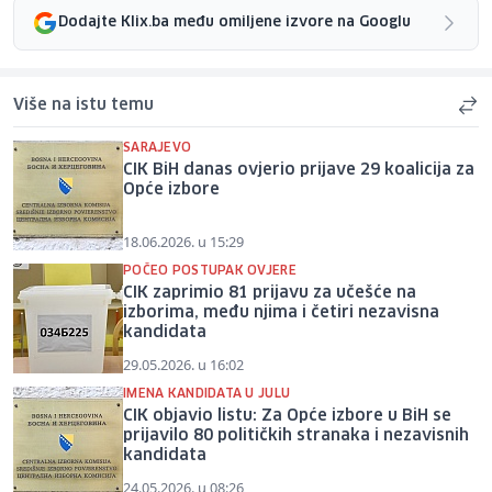
Dodajte Klix.ba među omiljene izvore na Googlu
Više na istu temu
SARAJEVO
CIK BiH danas ovjerio prijave 29 koalicija za
Opće izbore
18.06.2026. u 15:29
POČEO POSTUPAK OVJERE
CIK zaprimio 81 prijavu za učešće na
izborima, među njima i četiri nezavisna
kandidata
29.05.2026. u 16:02
IMENA KANDIDATA U JULU
CIK objavio listu: Za Opće izbore u BiH se
prijavilo 80 političkih stranaka i nezavisnih
kandidata
24.05.2026. u 08:26