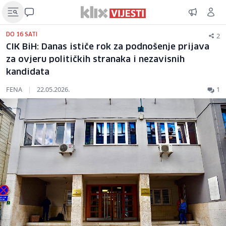
2
DO 16 SATI
CIK BiH: Danas ističe rok za podnošenje prijava
za ovjeru političkih stranaka i nezavisnih
kandidata
FENA
|
22.05.2026.
1