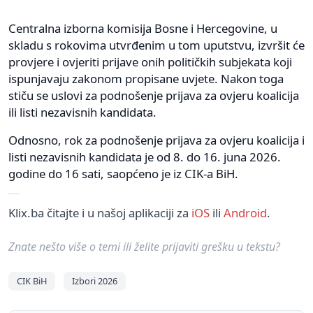
Centralna izborna komisija Bosne i Hercegovine, u
skladu s rokovima utvrđenim u tom uputstvu, izvršit će
provjere i ovjeriti prijave onih političkih subjekata koji
ispunjavaju zakonom propisane uvjete. Nakon toga
stiču se uslovi za podnošenje prijava za ovjeru koalicija
ili listi nezavisnih kandidata.
Odnosno, rok za podnošenje prijava za ovjeru koalicija i
listi nezavisnih kandidata je od 8. do 16. juna 2026.
godine do 16 sati, saopćeno je iz CIK-a BiH.
Klix.ba čitajte i u našoj aplikaciji za
iOS
ili
Android
.
Znate nešto više o temi ili želite prijaviti grešku u tekstu?
CIK BiH
Izbori 2026