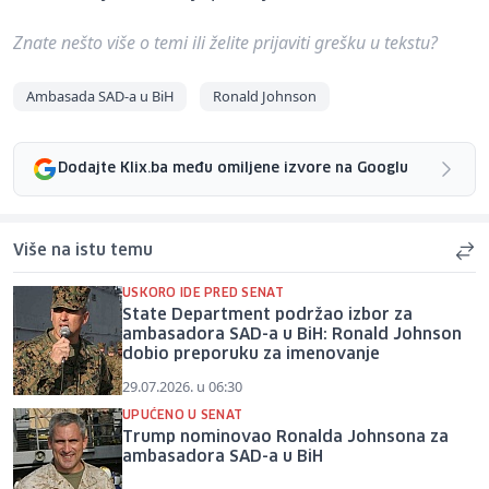
Znate nešto više o temi ili želite prijaviti grešku u tekstu?
Ambasada SAD-a u BiH
Ronald Johnson
Dodajte Klix.ba među omiljene izvore na Googlu
Više na istu temu
USKORO IDE PRED SENAT
State Department podržao izbor za
ambasadora SAD-a u BiH: Ronald Johnson
dobio preporuku za imenovanje
29.07.2026. u 06:30
UPUĆENO U SENAT
Trump nominovao Ronalda Johnsona za
ambasadora SAD-a u BiH