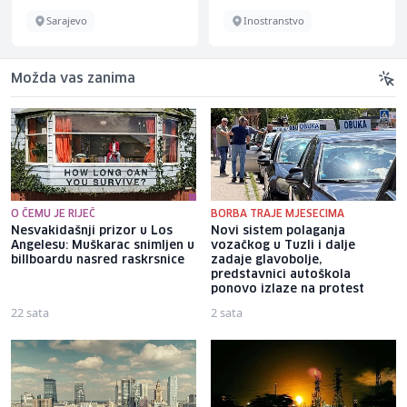
Sarajevo
Inostranstvo
Možda vas zanima
O ČEMU JE RIJEČ
BORBA TRAJE MJESECIMA
Nesvakidašnji prizor u Los
Novi sistem polaganja
Angelesu: Muškarac snimljen u
vozačkog u Tuzli i dalje
billboardu nasred raskrsnice
zadaje glavobolje,
predstavnici autoškola
ponovo izlaze na protest
22 sata
2 sata