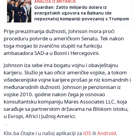
ANALIZA IZ BRITANIJE
Guardian: Zašto milijardu dolara iz
energetskih ugovora na Balkanu ide
nepoznatoj kompaniji povezanoj s Trumpom
Prije preuzimanja dužnosti, Johnson mora proći
proceduru potvrde u američkom Senatu. Tek nakon
toga mogao bi zvanično stupiti na funkciju
ambasadora SAD-a u Bosni i Hercegovini.
Johnson iza sebe ima bogatu vojnu i obavještajnu
karijeru. Služio je kao oficir američke vojske, a tokom
višedecenijske vojne karijere prošao je niz komandnih i
međunarodnih dužnosti. Johnson je penzionisan iz
vojske 2010. godine nakon čega je osnovao
konsultantsku kompaniju Mares Associates LLC, koja
sarađuje sa partnerskim državama na Bliskom istoku,
u Evropi, Africi i Južnoj Americi.
Klix.ba čitajte i u našoj aplikaciji za
iOS
ili
Android
.