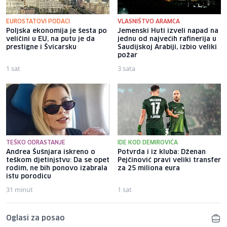
EUROSTATOVI PODACI
VLASNIŠTVO ARAMCA
Poljska ekonomija je šesta po
Jemenski Huti izveli napad na
veličini u EU, na putu je da
jednu od najvećih rafinerija u
prestigne i Švicarsku
Saudijskoj Arabiji, izbio veliki
požar
1 sat
3 sata
TEŠKO ODRASTANJE
IDE KOD DEMIROVIĆA
Andrea Šušnjara iskreno o
Potvrda i iz kluba: Dženan
teškom djetinjstvu: Da se opet
Pejčinović pravi veliki transfer
rodim, ne bih ponovo izabrala
za 25 miliona eura
istu porodicu
31 minut
1 sat
Oglasi za posao