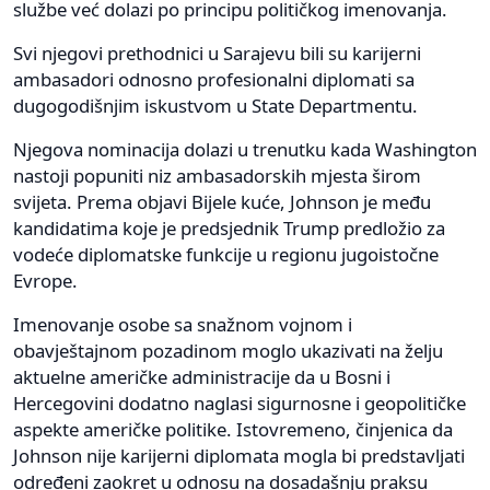
službe već dolazi po principu političkog imenovanja.
Svi njegovi prethodnici u Sarajevu bili su karijerni
ambasadori odnosno profesionalni diplomati sa
dugogodišnjim iskustvom u State Departmentu.
Njegova nominacija dolazi u trenutku kada Washington
nastoji popuniti niz ambasadorskih mjesta širom
svijeta. Prema objavi Bijele kuće, Johnson je među
kandidatima koje je predsjednik Trump predložio za
vodeće diplomatske funkcije u regionu jugoistočne
Evrope.
Imenovanje osobe sa snažnom vojnom i
obavještajnom pozadinom moglo ukazivati na želju
aktuelne američke administracije da u Bosni i
Hercegovini dodatno naglasi sigurnosne i geopolitičke
aspekte američke politike. Istovremeno, činjenica da
Johnson nije karijerni diplomata mogla bi predstavljati
određeni zaokret u odnosu na dosadašnju praksu