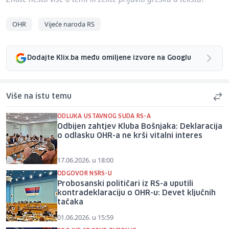
OHR
Vijeće naroda RS
Dodajte Klix.ba među omiljene izvore na Googlu
Više na istu temu
ODLUKA USTAVNOG SUDA RS-A
Odbijen zahtjev Kluba Bošnjaka: Deklaracija
o odlasku OHR-a ne krši vitalni interes
17.06.2026. u 18:00
ODGOVOR NSRS-U
Probosanski političari iz RS-a uputili
kontradeklaraciju o OHR-u: Devet ključnih
tačaka
01.06.2026. u 15:59