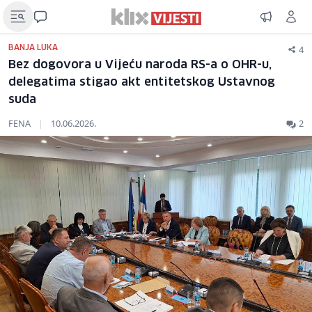
4
BANJA LUKA
Bez dogovora u Vijeću naroda RS-a o OHR-u,
delegatima stigao akt entitetskog Ustavnog
suda
FENA
|
10.06.2026.
2