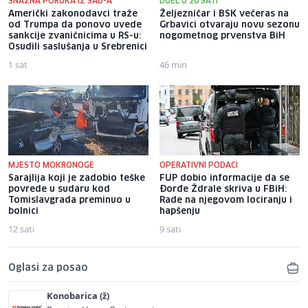
SNAŽNA PORUKA IZ SAD-A
DUEL U 20 SATI
Američki zakonodavci traže
Željezničar i BSK večeras na
od Trumpa da ponovo uvede
Grbavici otvaraju novu sezonu
sankcije zvaničnicima u RS-u:
nogometnog prvenstva BiH
Osudili saslušanja u Srebrenici
1 sat
46 min
MJESTO MOKRONOGE
OPERATIVNI PODACI
Sarajlija koji je zadobio teške
FUP dobio informacije da se
povrede u sudaru kod
Đorđe Ždrale skriva u FBiH:
Tomislavgrada preminuo u
Rade na njegovom lociranju i
bolnici
hapšenju
12 sati
9 sati
Oglasi za posao
Konobarica (ž)