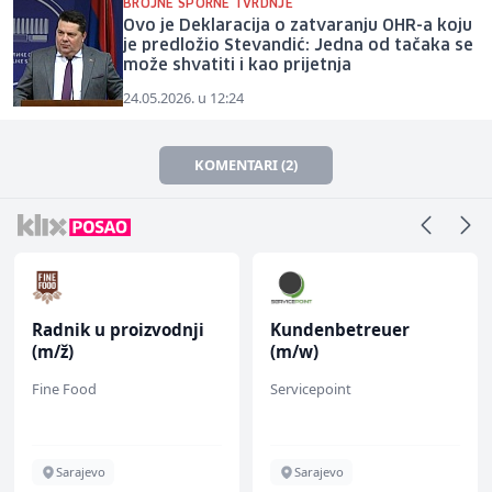
BROJNE SPORNE TVRDNJE
Ovo je Deklaracija o zatvaranju OHR-a koju
je predložio Stevandić: Jedna od tačaka se
može shvatiti i kao prijetnja
24.05.2026. u 12:24
KOMENTARI (2)
Radnik u proizvodnji
Kundenbetreuer
(m/ž)
(m/w)
Fine Food
Servicepoint
Sarajevo
Sarajevo