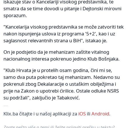
iskazuje stav o Kancelariji visokog predstavnika, te
smatra da se time dovodi u pitanje i Dejtonski mirovni
sporazum.
"Kancelarija visokog predstavnika se može zatvoriti tek
nakon ispunjenja uslova iz programa '5+2', kao i uz
saglasnost relevantnih strana u BiH", istakao je.
On je podsjetio da je mehanizam zaštite vitalnog
nacionalnog interesa pokrenuo jedino Klub Bošnjaka.
"Klub Hrvata je u protelih osam godina, čini mi se,
samo dva puta pokretao taj mehanizam. Nedavno su
pokrenuli zbog Dekalaracije o ustaškim obilježjima i
prije na Zakon o upotrebi ćirilice. Ostale odluke NSRS
su podržali", zaključio je Tabaković.
Klix.ba čitajte i u našoj aplikaciji za
iOS
ili
Android
.
Znate nešto više o temi ili želite prijaviti grešku u tekstu?