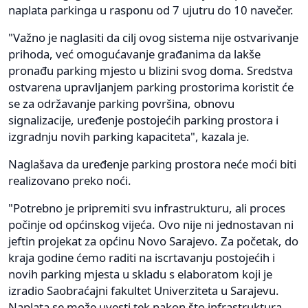
naplata parkinga u rasponu od 7 ujutru do 10 navečer.
"Važno je naglasiti da cilj ovog sistema nije ostvarivanje
prihoda, već omogućavanje građanima da lakše
pronađu parking mjesto u blizini svog doma. Sredstva
ostvarena upravljanjem parking prostorima koristit će
se za održavanje parking površina, obnovu
signalizacije, uređenje postojećih parking prostora i
izgradnju novih parking kapaciteta", kazala je.
Naglašava da uređenje parking prostora neće moći biti
realizovano preko noći.
"Potrebno je pripremiti svu infrastrukturu, ali proces
počinje od općinskog vijeća. Ovo nije ni jednostavan ni
jeftin projekat za općinu Novo Sarajevo. Za početak, do
kraja godine ćemo raditi na iscrtavanju postojećih i
novih parking mjesta u skladu s elaboratom koji je
izradio Saobraćajni fakultet Univerziteta u Sarajevu.
Naplata se može uvesti tek nakon što infrastruktura