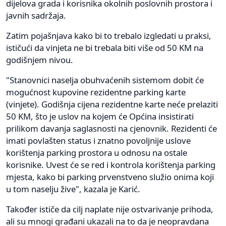
dijelova grada i korisnika okolnih poslovnih prostora i
javnih sadržaja.
Zatim pojašnjava kako bi to trebalo izgledati u praksi,
ističući da vinjeta ne bi trebala biti više od 50 KM na
godišnjem nivou.
"Stanovnici naselja obuhvaćenih sistemom dobit će
mogućnost kupovine rezidentne parking karte
(vinjete). Godišnja cijena rezidentne karte neće prelaziti
50 KM, što je uslov na kojem će Općina insistirati
prilikom davanja saglasnosti na cjenovnik. Rezidenti će
imati povlašten status i znatno povoljnije uslove
korištenja parking prostora u odnosu na ostale
korisnike. Uvest će se red i kontrola korištenja parking
mjesta, kako bi parking prvenstveno služio onima koji
u tom naselju žive", kazala je Karić.
Također ističe da cilj naplate nije ostvarivanje prihoda,
ali su mnogi građani ukazali na to da je neopravdana