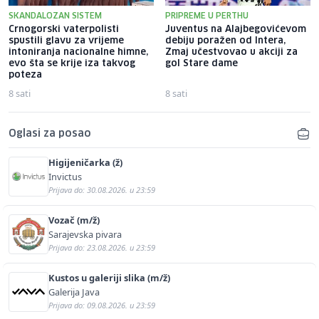
SKANDALOZAN SISTEM
PRIPREME U PERTHU
Crnogorski vaterpolisti
Juventus na Alajbegovićevom
spustili glavu za vrijeme
debiju poražen od Intera,
intoniranja nacionalne himne,
Zmaj učestvovao u akciji za
evo šta se krije iza takvog
gol Stare dame
poteza
8 sati
8 sati
Oglasi za posao
Higijeničarka (ž)
Invictus
Prijava do: 30.08.2026. u 23:59
Vozač (m/ž)
Sarajevska pivara
Prijava do: 23.08.2026. u 23:59
Kustos u galeriji slika (m/ž)
Galerija Java
Prijava do: 09.08.2026. u 23:59