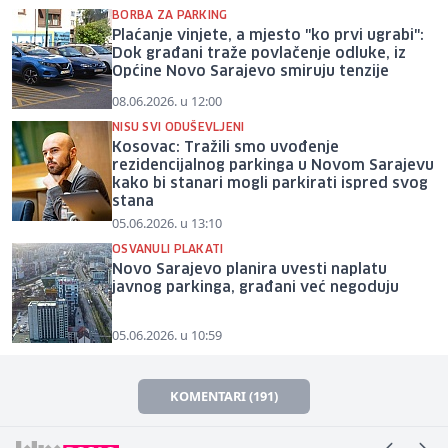
BORBA ZA PARKING
Plaćanje vinjete, a mjesto "ko prvi ugrabi":
Dok građani traže povlačenje odluke, iz
Općine Novo Sarajevo smiruju tenzije
08.06.2026. u 12:00
NISU SVI ODUŠEVLJENI
Kosovac: Tražili smo uvođenje
rezidencijalnog parkinga u Novom Sarajevu
kako bi stanari mogli parkirati ispred svog
stana
05.06.2026. u 13:10
OSVANULI PLAKATI
Novo Sarajevo planira uvesti naplatu
javnog parkinga, građani već negoduju
05.06.2026. u 10:59
KOMENTARI (191)