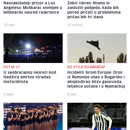
Nesvakidašnji prizor u Los
Zekić iskren: Nismo ni
Angelesu: Muškarac snimljen u
zaslužili pobjedu, kada bih
billboardu nasred raskrsnice
počeo pričati o problemima
pričao bih tri dana
10 sati
31 minut
PUT M-17
KO STOJI IZA NAPADA?
U saobraćajnoj nesreći kod
Incidenti širom Evrope: Dron
Hadžića smrtno stradao
iz Rumunije ušao u Bugarsku i
motociklista
eksplodirao blizu gasovoda,
letjelice uočene i u Njemačkoj
3 sata
8 sati