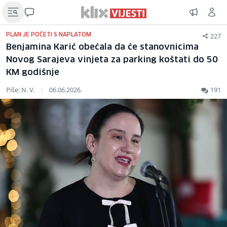
227
PLAN JE POČETI S NAPLATOM
Benjamina Karić obećala da će stanovnicima
Novog Sarajeva vinjeta za parking koštati do 50
KM godišnje
Piše: N. V.
|
06.06.2026.
191