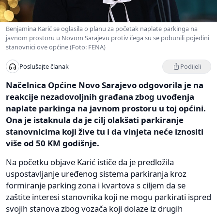
Benjamina Karić se oglasila o planu za početak naplate parkinga na
javnom prostoru u Novom Sarajevu protiv čega su se pobunili pojedini
stanovnici ove općine (Foto: FENA)
Podijeli
Poslušajte članak
Načelnica Općine Novo Sarajevo odgovorila je na
reakcije nezadovoljnih građana zbog uvođenja
naplate parkinga na javnom prostoru u toj općini.
Ona je istaknula da je cilj olakšati parkiranje
stanovnicima koji žive tu i da vinjeta neće iznositi
više od 50 KM godišnje.
Na početku objave Karić ističe da je predložila
uspostavljanje uređenog sistema parkiranja kroz
formiranje parking zona i kvartova s ciljem da se
zaštite interesi stanovnika koji ne mogu parkirati ispred
svojih stanova zbog vozača koji dolaze iz drugih