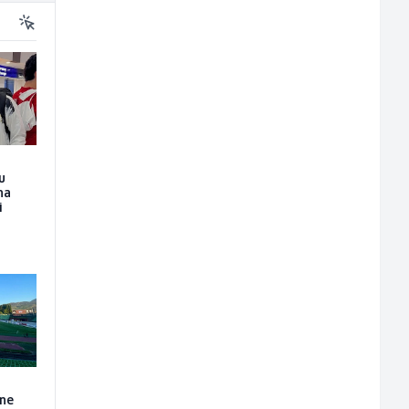
 u
na
i
 ne