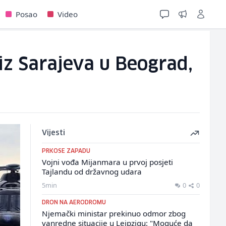
Posao
Video
z Sarajeva u Beograd,
Vijesti
PRKOSE ZAPADU
Vojni vođa Mijanmara u prvoj posjeti
Tajlandu od državnog udara
5min
0
0
DRON NA AERODROMU
Njemački ministar prekinuo odmor zbog
vanredne situacije u Leipzigu: "Moguće da