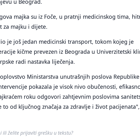
ajevu u Beograd.
ova majka su iz Foče, u pratnji medicinskog tima, hi
t za majku i dijete.
io je još jedan medicinski transport, tokom kojeg je
racije kičme prevezen iz Beograda u Univerzitetski kli
rpske radi nastavka liječenja.
oplovstvo Ministarstva unutrašnjih poslova Republike
ntervencije pokazala je visok nivo obučenosti, efikasno
ajkraćem roku odgovori zahtjevnim poslovima sanitet
 to od ključnog značaja za zdravlje i život pacijenata",
ili želite prijaviti grešku u tekstu?