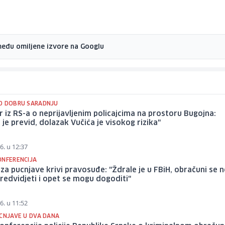
među omiljene izvore na Googlu
O DOBRU SARADNJU
r iz RS-a o neprijavljenim policajcima na prostoru Bugojna:
je previd, dolazak Vučića je visokog rizika"
6. u 12:37
ONFERENCIJA
a za pucnjave krivi pravosuđe: "Ždrale je u FBiH, obračuni se 
edvidjeti i opet se mogu dogoditi"
6. u 11:52
UCNJAVE U DVA DANA