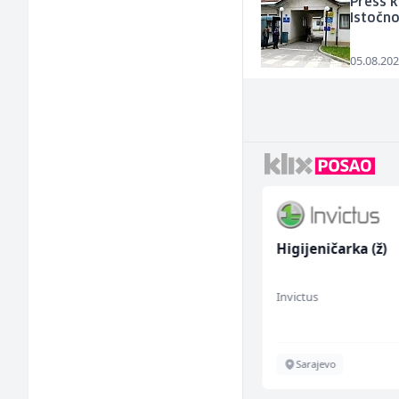
Press k
Istočn
05.08.202
Zavarivač (MIG/MAG)
Higijeničarka (ž)
(m/ž)
Irion Argerr
Invictus
Vogošća
Sarajevo