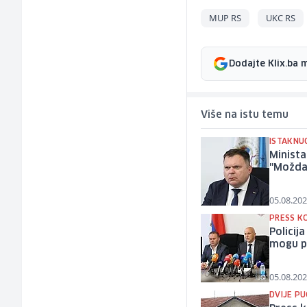
MUP RS
UKC RS
Dodajte Klix.ba 
Više na istu temu
ISTAKNU
Minista
"Možda 
05.08.202
PRESS K
Policij
mogu pr
05.08.202
DVIJE P