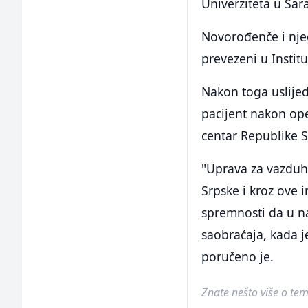
Univerziteta u Sar
Novorođenče i njeg
prevezeni u Institu
Nakon toga uslijed
pacijent nakon ope
centar Republike S
"Uprava za vazduh
Srpske i kroz ove i
spremnosti da u n
saobraćaja, kada je
poručeno je.
Znate nešto više o temi 