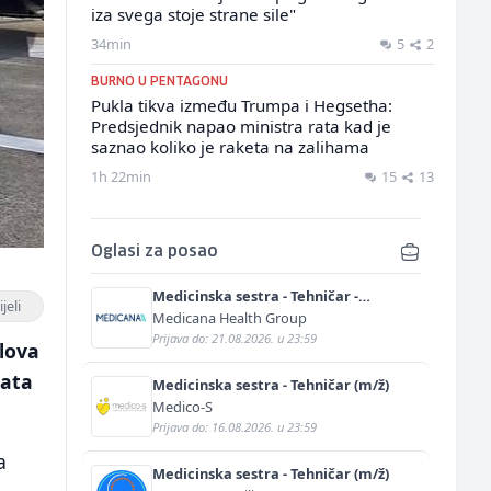
iza svega stoje strane sile"
34min
5
2
BURNO U PENTAGONU
Pukla tikva između Trumpa i Hegsetha:
Predsjednik napao ministra rata kad je
saznao koliko je raketa na zalihama
1h 22min
15
13
Oglasi za posao
Medicinska sestra - Tehničar -
jeli
Anestetičar (m/ž)
Medicana Health Group
Prijava do: 21.08.2026. u 23:59
lova
nata
Medicinska sestra - Tehničar (m/ž)
Medico-S
Prijava do: 16.08.2026. u 23:59
a
Medicinska sestra - Tehničar (m/ž)