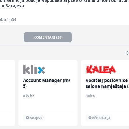
onferencija policije Republike Srpske o kriminalnom obračun
om Sarajevu
6. u 11:04
KOMENTARI (38)
Account Manager (m/
Voditelj poslovnice
ž)
salona namještaja 
ž)
Klix.ba
Kalea
Sarajevo
Više lokacija