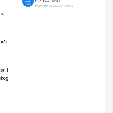
USZ Dom Familia
Prijava do: 28.08.2026. u 23:59
tno
nički
sti i
skog