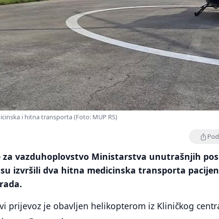
inska i hitna transporta (Foto: MUP RS)
Podi
e za vazduhoplovstvo Ministarstva unutrašnjih pos
su izvršili dva hitna medicinska transporta pacije
grada.
vi prijevoz je obavljen helikopterom iz Kliničkog centr