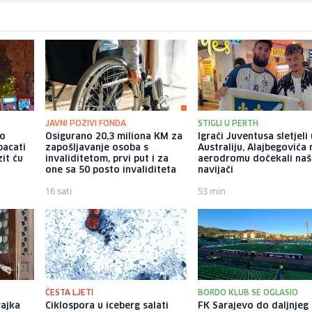
JAVNI POZIVI FONDA
STIGLI U PERTH
io
Osigurano 20,3 miliona KM za
Igrači Juventusa sletjeli
bacati
zapošljavanje osoba s
Australiju, Alajbegovića 
it ću
invaliditetom, prvi put i za
aerodromu dočekali naš
one sa 50 posto invaliditeta
navijači
16 sati
53 min
ČESTA LJETI
BORDO KLUB SE OGLASIO
rajka
Ciklospora u iceberg salati
FK Sarajevo do daljnjeg