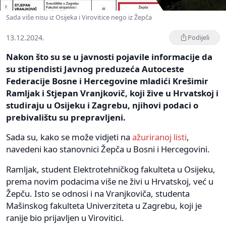
Sada više nisu iz Osijeka i Virovitice nego iz Žepča
13.12.2024.
Podijeli
Nakon što su se u javnosti pojavile informacije da
su stipendisti Javnog preduzeća Autoceste
Federacije Bosne i Hercegovine mladići Krešimir
Ramljak i Stjepan Vranjkovič, koji žive u Hrvatskoj i
studiraju u Osijeku i Zagrebu, njihovi podaci o
prebivalištu su prepravljeni.
Sada su, kako se može vidjeti na
ažuriranoj listi
,
navedeni kao stanovnici Žepča u Bosni i Hercegovini.
Ramljak, student Elektrotehničkog fakulteta u Osijeku,
prema novim podacima više ne živi u Hrvatskoj, već u
Žepču. Isto se odnosi i na Vranjkoviča, studenta
Mašinskog fakulteta Univerziteta u Zagrebu, koji je
ranije bio prijavljen u Virovitici.