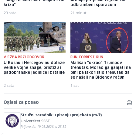
"Mogli bismo imati majku svih
Arabija potpisali zajednički
kriza"
odbrambeni sporazum
23 sata
21 minut
VJEŽBA BRZI ODGOVOR
RUN, FORREST, RUN
U Bosnu i Hercegovinu dolaze
Mališan "ukrao" Trumpov
velike vojne snage, pristižu i
trenutak: Morao ga ganjati na
padobranske jedinice iz Italije
bini pa iskoristio trenutak da
se našali na Bidenov račun
2 sata
1 sat
Oglasi za posao
Stručni saradnik u pisanju projekata (m/ž)
Univerzitet SSST
Prijava do: 19.08.2026. u 23:59