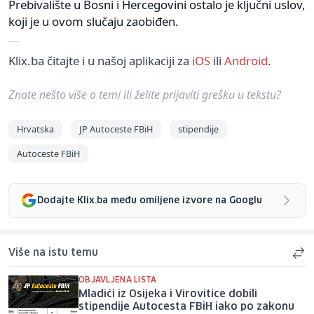
Prebivalište u Bosni i Hercegovini ostalo je ključni uslov,
koji je u ovom slučaju zaobiđen.
Klix.ba čitajte i u našoj aplikaciji za
iOS
ili
Android
.
Znate nešto više o temi ili želite prijaviti grešku u tekstu?
Hrvatska
JP Autoceste FBiH
stipendije
Autoceste FBiH
Dodajte Klix.ba među omiljene izvore na Googlu
Više na istu temu
OBJAVLJENA LISTA
Mladići iz Osijeka i Virovitice dobili
stipendije Autocesta FBiH iako po zakonu