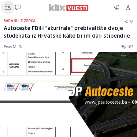
38
SADA SU IZ ŽEPČA
Autoceste FBiH "ažurirale" prebivalište dvoje
studenata iz Hrvatske kako bi im dali stipendije
Piše: M. G.
103