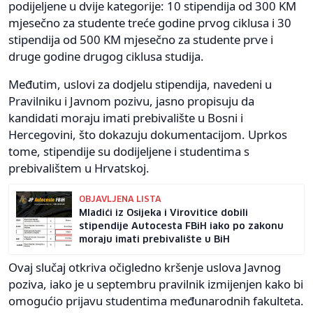
podijeljene u dvije kategorije: 10 stipendija od 300 KM
mjesečno za studente treće godine prvog ciklusa i 30
stipendija od 500 KM mjesečno za studente prve i
druge godine drugog ciklusa studija.
Međutim, uslovi za dodjelu stipendija, navedeni u
Pravilniku i Javnom pozivu, jasno propisuju da
kandidati moraju imati prebivalište u Bosni i
Hercegovini, što dokazuju dokumentacijom. Uprkos
tome, stipendije su dodijeljene i studentima s
prebivalištem u Hrvatskoj.
OBJAVLJENA LISTA
Mladići iz Osijeka i Virovitice dobili
stipendije Autocesta FBiH iako po zakonu
moraju imati prebivalište u BiH
Ovaj slučaj otkriva očigledno kršenje uslova Javnog
poziva, iako je u septembru pravilnik izmijenjen kako bi
omogućio prijavu studentima međunarodnih fakulteta.