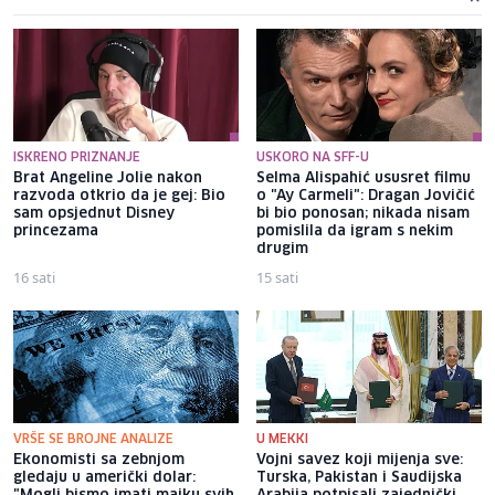
ISKRENO PRIZNANJE
USKORO NA SFF-U
Brat Angeline Jolie nakon
Selma Alispahić ususret filmu
razvoda otkrio da je gej: Bio
o "Ay Carmeli": Dragan Jovičić
sam opsjednut Disney
bi bio ponosan; nikada nisam
princezama
pomislila da igram s nekim
drugim
16 sati
15 sati
VRŠE SE BROJNE ANALIZE
U MEKKI
Ekonomisti sa zebnjom
Vojni savez koji mijenja sve:
gledaju u američki dolar:
Turska, Pakistan i Saudijska