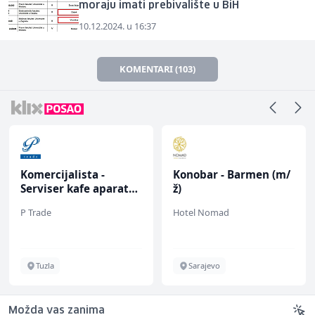
moraju imati prebivalište u BiH
10.12.2024. u 16:37
KOMENTARI (103)
Komercijalista -
Konobar - Barmen (m/
Serviser kafe aparata
ž)
(m/ž)
P Trade
Hotel Nomad
Tuzla
Sarajevo
Možda vas zanima