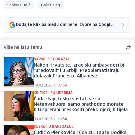
Sabina Ćudić
Galit Peleg
Dodajte Klix.ba među omiljene izvore na Googlu
Više na istu temu
NAZIRE SE OBRAZAC
Nakon Hrvatske, izraelski ambasadori bi
"uredovali" i u Srbiji: Preoblematiziraju
dolazak Francesce Albanese
19.03.2026. u 07:59
KRITIKE I EU LIDERIMA
Ćudić: Nije teško sastati se sa
Netanyahuom, samo prethodno morate
biti spremni preskočiti preko dječijih tijela
09.02.2026. u 16:54
SUSRET U BANJOJ LUCI
Ćudić o Plenkoviću i Čoviću: Tapšu Dodika