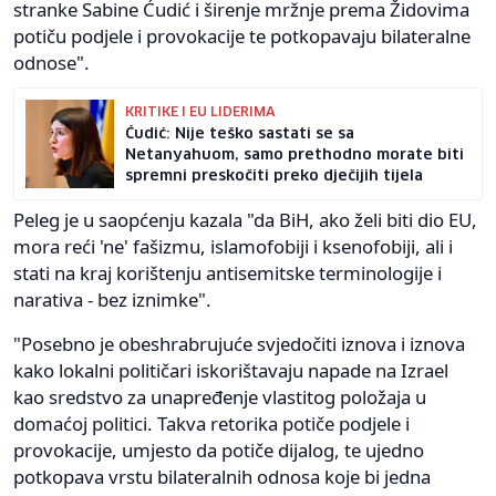
stranke Sabine Ćudić i širenje mržnje prema Židovima
potiču podjele i provokacije te potkopavaju bilateralne
odnose".
KRITIKE I EU LIDERIMA
Ćudić: Nije teško sastati se sa
Netanyahuom, samo prethodno morate biti
spremni preskočiti preko dječijih tijela
Peleg je u saopćenju kazala "da BiH, ako želi biti dio EU,
mora reći 'ne' fašizmu, islamofobiji i ksenofobiji, ali i
stati na kraj korištenju antisemitske terminologije i
narativa - bez iznimke".
"Posebno je obeshrabrujuće svjedočiti iznova i iznova
kako lokalni političari iskorištavaju napade na Izrael
kao sredstvo za unapređenje vlastitog položaja u
domaćoj politici. Takva retorika potiče podjele i
provokacije, umjesto da potiče dijalog, te ujedno
potkopava vrstu bilateralnih odnosa koje bi jedna