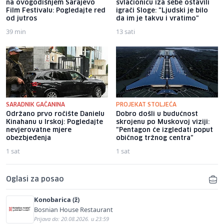
na ovogodišnjem Sarajevo
svlačionicu iza sebe ostavili
Film Festivalu: Pogledajte red
igrači Sloge: "Ljudski je bilo
od jutros
da im je takvu i vratimo"
39 min
13 sati
SARADNIK GAČANINA
PROJEKAT STOLJEĆA
Održano prvo ročište Danielu
Dobro došli u budućnost
Kinahanu u Irskoj: Pogledajte
skrojenu po Muskovoj viziji:
nevjerovatne mjere
"Pentagon će izgledati poput
obezbjeđenja
običnog tržnog centra"
1 sat
1 sat
Oglasi za posao
Konobarica (ž)
Bosnian House Restaurant
Prijava do: 20.08.2026. u 23:59