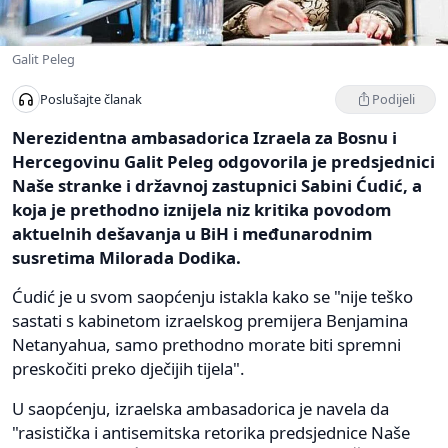
Galit Peleg
Podijeli
Poslušajte članak
Nerezidentna ambasadorica Izraela za Bosnu i
Hercegovinu Galit Peleg odgovorila je predsjednici
Naše stranke i državnoj zastupnici Sabini Ćudić, a
koja je prethodno iznijela niz kritika povodom
aktuelnih dešavanja u BiH i međunarodnim
susretima Milorada Dodika.
Ćudić je u svom saopćenju istakla kako se "nije teško
sastati s kabinetom izraelskog premijera Benjamina
Netanyahua, samo prethodno morate biti spremni
preskočiti preko dječijih tijela".
U saopćenju, izraelska ambasadorica je navela da
"rasistička i antisemitska retorika predsjednice Naše