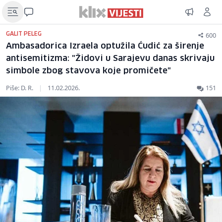
600
GALIT PELEG
Ambasadorica Izraela optužila Ćudić za širenje
antisemitizma: "Židovi u Sarajevu danas skrivaju
simbole zbog stavova koje promičete"
Piše: D. R.
|
11.02.2026.
151