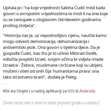
Upitala je i "na koje vrijednosti Sabina Ćudić misli kada
govori o evropskim vrijednostima te misli li na one koje
su se zastupale u zloglasnim četrdesetim godinama
prošlog stoljeća".
"Historija nas je, uz nepodnošljivu cijenu, naučila kamo
mogu odvesti demonizacija, dehumanizacija i
antisemitski jezik. Ona govori o tijelima djece. Da je
gospođa Ćudić, kao što je to učinio Milorad Dodik,
odlučila posjetiti Izrael, svojim očima bi vidjela mlade
Izraelce - Židove, muslimane i kršćane koji su ubijeni,
mučeni i oteti od onih čija 'humanitarna prava' ona
tako strastveno brani", dodala je Peleg.
Klix.ba čitajte i u našoj aplikaciji za
iOS
ili
Android
.
Znate nešto više o temi ili želite prijaviti grešku u tekstu?