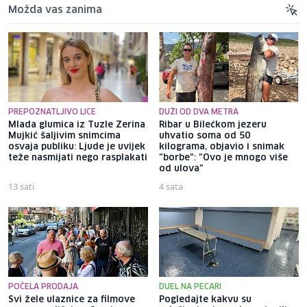
Možda vas zanima
PREPOZNATLJIVO LICE
DUŽI OD DVA METRA
Mlada glumica iz Tuzle Zerina
Ribar u Bilećkom jezeru
Mujkić šaljivim snimcima
uhvatio soma od 50
osvaja publiku: Ljude je uvijek
kilograma, objavio i snimak
teže nasmijati nego rasplakati
"borbe": "Ovo je mnogo više
od ulova"
13 sati
4 sata
POČELA PRODAJA
DUEL NA PECARI
Svi žele ulaznice za filmove
Pogledajte kakvu su