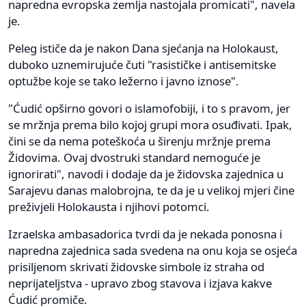
napredna evropska zemlja nastojala promicati", navela
je.
Peleg ističe da je nakon Dana sjećanja na Holokaust,
duboko uznemirujuće čuti "rasističke i antisemitske
optužbe koje se tako ležerno i javno iznose".
"Ćudić opširno govori o islamofobiji, i to s pravom, jer
se mržnja prema bilo kojoj grupi mora osuđivati. Ipak,
čini se da nema poteškoća u širenju mržnje prema
Židovima. Ovaj dvostruki standard nemoguće je
ignorirati", navodi i dodaje da je židovska zajednica u
Sarajevu danas malobrojna, te da je u velikoj mjeri čine
preživjeli Holokausta i njihovi potomci.
Izraelska ambasadorica tvrdi da je nekada ponosna i
napredna zajednica sada svedena na onu koja se osjeća
prisiljenom skrivati židovske simbole iz straha od
neprijateljstva - upravo zbog stavova i izjava kakve
Ćudić promiče.