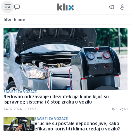
filter klime
SAVJETI ZA VOZAČE
Redovno održavanje i dezinfekcija klime ključ su
ispravnog sistema i čistog zraka u vozilu
14.07.2024. u 09:59
1
60
SAVJETI ZA VOZAČE
Vrućine su postale nepodnošljive, kako
efikasno koristiti klima uređaj u vozilu?