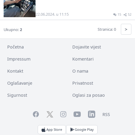
22.06.2024. u 11:15
15
52
>
Stranica: 0
Ukupno:
2
Početna
Dojavite vijest
Impressum
Komentari
Kontakt
O nama
Oglašavanje
Privatnost
Sigurnost
Oglasi za posao
Facebook
YouTube
LinkedIn
Twitter
Instagram
RSS
App Store
Google Play