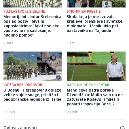
TUŽILAŠTVO IZ BIJELJINE
SINONIM ZA PRESTIŽ
Memorijalni centar Srebrenica
Škola koja je obrazovala
poslao poziv i bivšim
kraljeve, premijere i svjetske
zaposlenicima: "Javite se ako
diplomate: Učenik ubio pet
vas zovnu na saslušanje,
nastavnika na Tajlandu
nudimo pomoć"
2 sata
1 sat
VJEŽBA BRZI ODGOVOR
NAČELNIK OPĆINE CENTAR
U Bosnu i Hercegovinu dolaze
Mandićeva oštra poruka
velike vojne snage, pristižu i
Džemidžiću: Molio sam da ne
padobranske jedinice iz Italije
zatvarate Koševo, smiješ li
poslati inspekciju Borcu?
39 min
29 min
Oglasi za posao