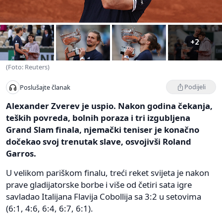
+2
(Foto: Reuters)
Podijeli
Poslušajte članak
Alexander Zverev je uspio. Nakon godina čekanja,
teških povreda, bolnih poraza i tri izgubljena
Grand Slam finala, njemački teniser je konačno
dočekao svoj trenutak slave, osvojivši Roland
Garros.
U velikom pariškom finalu, treći reket svijeta je nakon
prave gladijatorske borbe i više od četiri sata igre
savladao Italijana Flavija Cobollija sa 3:2 u setovima
(6:1, 4:6, 6:4, 6:7, 6:1).