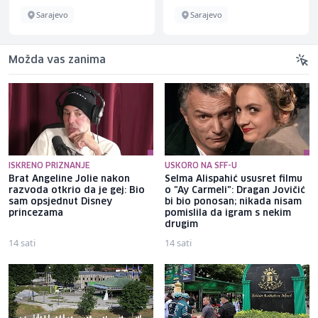
Sarajevo
Sarajevo
Možda vas zanima
ISKRENO PRIZNANJE
USKORO NA SFF-U
Brat Angeline Jolie nakon
Selma Alispahić ususret filmu
razvoda otkrio da je gej: Bio
o "Ay Carmeli": Dragan Jovičić
sam opsjednut Disney
bi bio ponosan; nikada nisam
princezama
pomislila da igram s nekim
drugim
14 sati
14 sati