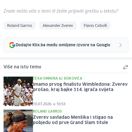
Znate nešto više o temi ili želite prijaviti grešku u tekstu?
Roland Garros
Alexander Zverev
Flavio Cobolli
Dodajte Klix.ba među omiljene izvore na Googlu
Više na istu temu
ČEKA SINNERA ILI ĐOKOVIĆA
Imamo prvog finalistu Wimbledona: Zverev
prošao, kraj bajke 114. igrača svijeta
10.07.2026. u 16:53
ROLAND GARROS
Zverev savladao Menšika i stigao na
pobjedu od prve Grand Slam titule