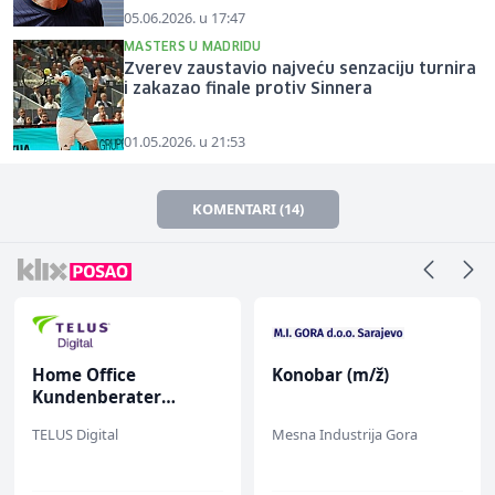
05.06.2026. u 17:47
MASTERS U MADRIDU
Zverev zaustavio najveću senzaciju turnira
i zakazao finale protiv Sinnera
01.05.2026. u 21:53
KOMENTARI (14)
Home Office
Konobar (m/ž)
Kundenberater
(m/w/d) für ein
TELUS Digital
Mesna Industrija Gora
renommiertes
Schuhunternehmen