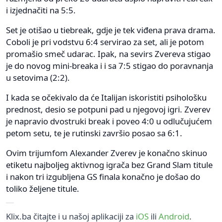
i izjednačiti na 5:5.
Set je otišao u tiebreak, gdje je tek viđena prava drama.
Coboli je pri vodstvu 6:4 servirao za set, ali je potom
promašio smeč udarac. Ipak, na sevirs Zvereva stigao
je do novog mini-breaka i i sa 7:5 stigao do poravnanja
u setovima (2:2).
I kada se očekivalo da će Italijan iskoristiti psihološku
prednost, desio se potpuni pad u njegovoj igri. Zverev
je napravio dvostruki break i poveo 4:0 u odlučujućem
petom setu, te je rutinski završio posao sa 6:1.
Ovim trijumfom Alexander Zverev je konačno skinuo
etiketu najboljeg aktivnog igrača bez Grand Slam titule
i nakon tri izgubljena GS finala konačno je došao do
toliko željene titule.
Klix.ba čitajte i u našoj aplikaciji za
iOS
ili
Android
.