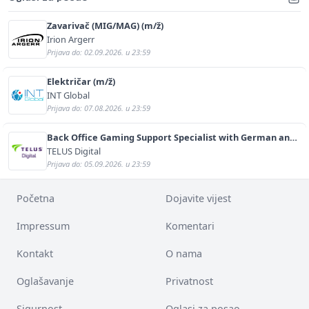
Zavarivač (MIG/MAG) (m/ž)
Irion Argerr
Prijava do: 02.09.2026. u 23:59
Električar (m/ž)
INT Global
Prijava do: 07.08.2026. u 23:59
Back Office Gaming Support Specialist with German and
English (m/f)
TELUS Digital
Prijava do: 05.09.2026. u 23:59
Početna
Dojavite vijest
Impressum
Komentari
Kontakt
O nama
Oglašavanje
Privatnost
Sigurnost
Oglasi za posao