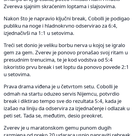
Zvereva sjajnim skraćenim loptama i slajsovima.
Nakon što je napravio ključni break, Cobolli je podigao
publiku na noge i hladnokrvno odservirao za 6:4,
izjednačivši na 1:1 u setovima.
Treći set donio je veliku borbu nerva u kojoj se igralo
gem za gem. Zverev je ponovo pronašao svoj ritam u
presudnim trenucima, te je kod vodstva od 5:4
iskoristio prvu break i set loptu da ponovo povede 2:1
u setovima.
Prava drama viđena je u četvrtom setu. Cobolli je
odmah na startu oduzeo servis Nijemcu, potvrdio
break i diktirao tempo sve do rezultata 5:4, kada je
izašao na liniju da odservira za izjednačenje i odlazak u
peti set. Tada se, međutim, desio preokret.
Zverev je u maratonskom gemu punom dugih
razmjena od preko 20 udaraca uspio napraviti rebreak