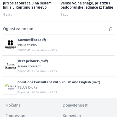
jutros saobraćaju na sedam
velike vojne snage, pristižu i
linija u Kantonu Sarajevo
padobranske jedinice iz Italije
4 sata
1 sat
Oglasi za posao
Kozmetičarka (ž)
Idelle studio
Prijava do: 16.08.2026. u 23:59
Recepcioner (m/ž)
Aurea Koncept
Prijava do: 15.08.2026. u 23:59
Solutions Consultant with Polish and English (m/f)
TELUS Digital
Prijava do: 20.08.2026. u 23:59
Početna
Dojavite vijest
Impressum
Komentari