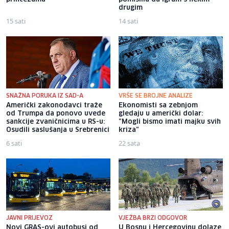
drugim
15 sati
14 sati
SNAŽNA PORUKA IZ SAD-A
VRŠE SE BROJNE ANALIZE
Američki zakonodavci traže
Ekonomisti sa zebnjom
od Trumpa da ponovo uvede
gledaju u američki dolar:
sankcije zvaničnicima u RS-u:
"Mogli bismo imati majku svih
Osudili saslušanja u Srebrenici
kriza"
6 sati
22 sata
JAVNI PRIJEVOZ
VJEŽBA BRZI ODGOVOR
Novi GRAS-ovi autobusi od
U Bosnu i Hercegovinu dolaze