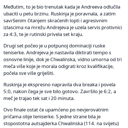
Međutim, to je bio trenutak kada je Andreeva odlučila
ubaciti u petu brzinu. Ruskinja je poravnala, a zatim
savršenim čitanjem skraćenih lopti i agresivnim
izlascima na mrežu Andrejeva je uzela servis protivnici
za 4:3, te je rutinski privela set kraju.
Drugi set počeo je u potpunoj dominaciji ruske
teniserke. Andrejeva je nastavila diktirati tempo s
osnovne linije, dok je Chwalinska, vidno umorna od tri
meča više koje je morala odigrati kroz kvalifikacije,
počela sve više griješiti.
Ruskinja je ekspresno napravila dva breaka i povela
5:0, nakon čega je sve bilo gotovo. Završilo je 6:2, a
meč je trajao tek sat i 20 minuta.
Ovo finale ostat će upamćeno po nevjerovatnim
pričama obje teniserke. S jedne strane bila je
stopostotna autsajderka Chwalinska (114. na svijetu)