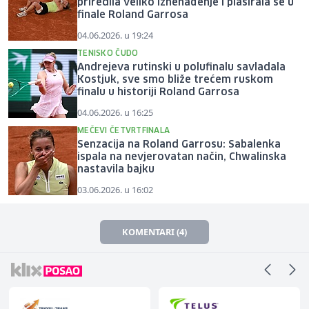
priredila veliko iznenađenje i plasirala se u
finale Roland Garrosa
04.06.2026. u 19:24
TENISKO ČUDO
Andrejeva rutinski u polufinalu savladala
Kostjuk, sve smo bliže trećem ruskom
finalu u historiji Roland Garrosa
04.06.2026. u 16:25
MEČEVI ČETVRTFINALA
Senzacija na Roland Garrosu: Sabalenka
ispala na nevjerovatan način, Chwalinska
nastavila bajku
03.06.2026. u 16:02
KOMENTARI (4)