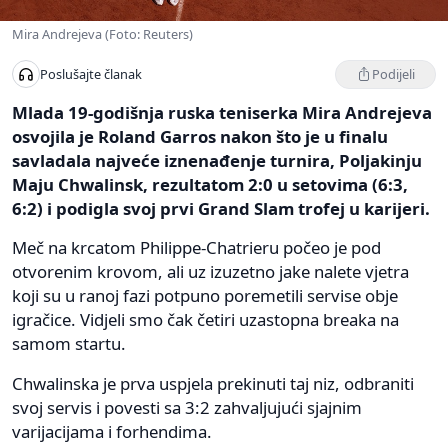
Mira Andrejeva (Foto: Reuters)
Podijeli
Poslušajte članak
Mlada 19-godišnja ruska teniserka Mira Andrejeva
osvojila je Roland Garros nakon što je u finalu
savladala najveće iznenađenje turnira, Poljakinju
Maju Chwalinsk, rezultatom 2:0 u setovima (6:3,
6:2) i podigla svoj prvi Grand Slam trofej u karijeri.
Meč na krcatom Philippe-Chatrieru počeo je pod
otvorenim krovom, ali uz izuzetno jake nalete vjetra
koji su u ranoj fazi potpuno poremetili servise obje
igračice. Vidjeli smo čak četiri uzastopna breaka na
samom startu.
Chwalinska je prva uspjela prekinuti taj niz, odbraniti
svoj servis i povesti sa 3:2 zahvaljujući sjajnim
varijacijama i forhendima.