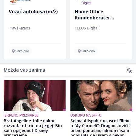
Vozač autobusa (m/ž)
Home Office
Kundenberater
(m/w/d) für ein
Travel-Trans
TELUS Digital
renommiertes
Schuhunternehmen
Sarajevo
Sarajevo
Možda vas zanima
ISKRENO PRIZNANJE
USKORO NA SFF-U
Brat Angeline Jolie nakon
Selma Alispahić ususret filmu
razvoda otkrio da je gej: Bio
o "Ay Carmeli": Dragan Jovičić
sam opsjednut Disney
bi bio ponosan; nikada nisam
princezama
pomislila da igram s nekim