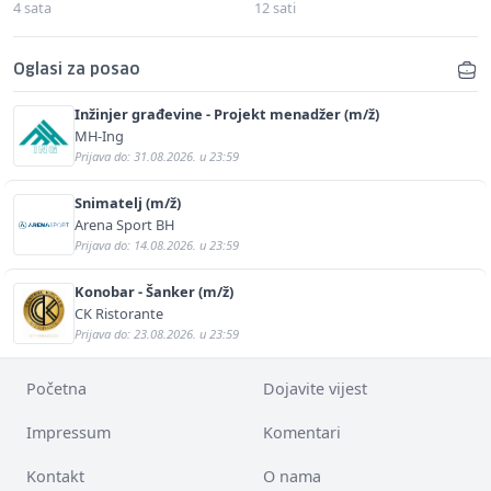
4 sata
12 sati
Oglasi za posao
Inžinjer građevine - Projekt menadžer (m/ž)
MH-Ing
Prijava do: 31.08.2026. u 23:59
Snimatelj (m/ž)
Arena Sport BH
Prijava do: 14.08.2026. u 23:59
Konobar - Šanker (m/ž)
CK Ristorante
Prijava do: 23.08.2026. u 23:59
Početna
Dojavite vijest
Impressum
Komentari
Kontakt
O nama