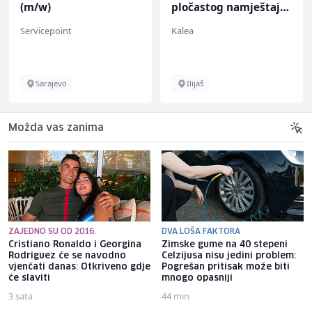
(m/w)
pločastog namještaja
(m/ž)
Servicepoint
Kalea
Sarajevo
Ilijaš
Možda vas zanima
ZAJEDNO SU OD 2016.
DVA LOŠA FAKTORA
Cristiano Ronaldo i Georgina
Zimske gume na 40 stepeni
Rodriguez će se navodno
Celzijusa nisu jedini problem:
vjenčati danas: Otkriveno gdje
Pogrešan pritisak može biti
će slaviti
mnogo opasniji
3 sata
44 min