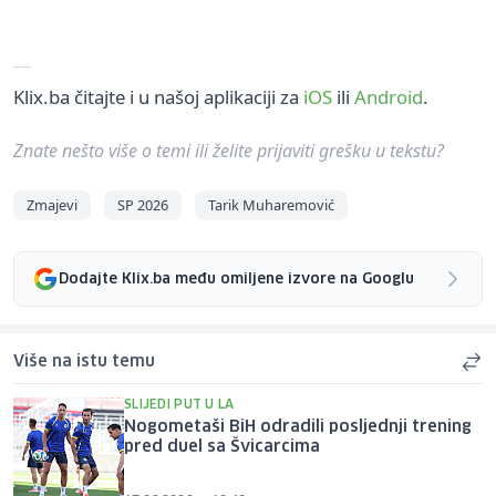
Klix.ba čitajte i u našoj aplikaciji za
iOS
ili
Android
.
Znate nešto više o temi ili želite prijaviti grešku u tekstu?
Zmajevi
SP 2026
Tarik Muharemović
Dodajte Klix.ba među omiljene izvore na Googlu
Više na istu temu
SLIJEDI PUT U LA
Nogometaši BiH odradili posljednji trening
pred duel sa Švicarcima