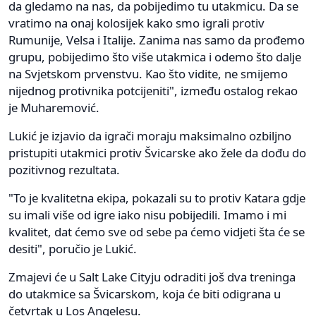
da gledamo na nas, da pobijedimo tu utakmicu. Da se
vratimo na onaj kolosijek kako smo igrali protiv
Rumunije, Velsa i Italije. Zanima nas samo da prođemo
grupu, pobijedimo što više utakmica i odemo što dalje
na Svjetskom prvenstvu. Kao što vidite, ne smijemo
nijednog protivnika potcijeniti", između ostalog rekao
je Muharemović.
Lukić je izjavio da igrači moraju maksimalno ozbiljno
pristupiti utakmici protiv Švicarske ako žele da dođu do
pozitivnog rezultata.
"To je kvalitetna ekipa, pokazali su to protiv Katara gdje
su imali više od igre iako nisu pobijedili. Imamo i mi
kvalitet, dat ćemo sve od sebe pa ćemo vidjeti šta će se
desiti", poručio je Lukić.
Zmajevi će u Salt Lake Cityju odraditi još dva treninga
do utakmice sa Švicarskom, koja će biti odigrana u
četvrtak u Los Angelesu.