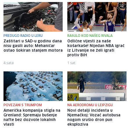
PREDUGO RADIO U LERU
RASULO KOD NAŠEG RIVALA
Zaštitari u SAD-u godinu dana
Odlične vijesti za naše
nisu gasili auto: Mehaničar
košarkaše! Nijedan NBA igrač
ostao šokiran stanjem motora
iz Litvanije ne želi igrati
protiv BiH
4 sata
1 sat
POVEZANI S TRUMPOM
NA AERODROMU U LEIPZIGU
Američka kompanija stigla na
Novi detalji incidenta u
Grenland: Spremaju bušenje
Njemačkoj: Vozač autobusa
nafte bez dozvole lokalnih
nogom srušio dron pun
vlasti
eksploziva