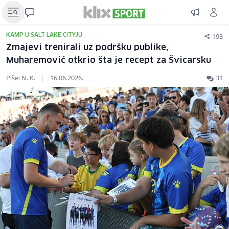
193
KAMP U SALT LAKE CITYJU
Zmajevi trenirali uz podršku publike,
Muharemović otkrio šta je recept za Švicarsku
Piše: N. K.
|
16.06.2026.
31