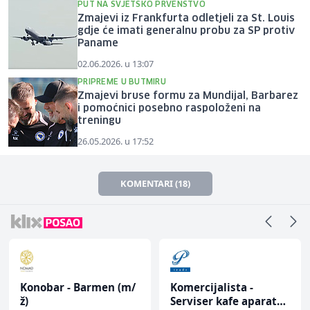
PUT NA SVJETSKO PRVENSTVO
Zmajevi iz Frankfurta odletjeli za St. Louis
gdje će imati generalnu probu za SP protiv
Paname
02.06.2026. u 13:07
PRIPREME U BUTMIRU
Zmajevi bruse formu za Mundijal, Barbarez
i pomoćnici posebno raspoloženi na
treningu
26.05.2026. u 17:52
KOMENTARI (18)
Konobar - Barmen (m/
Komercijalista -
ž)
Serviser kafe aparata