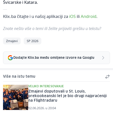
Švicarske i Katara.
Klix.ba čitajte i u našoj aplikaciji za
iOS
ili
Android
.
Znate nešto više o temi ili želite prijaviti grešku u tekstu?
Zmajevi
SP 2026
Dodajte Klix.ba među omiljene izvore na Googlu
Više na istu temu
VELIKO INTERESOVANJE
Zmajevi doputovali u St. Louis,
prekookeanski let je bio drugi najpraćeniji
na Flightradaru
02.06.2026. u 20:04