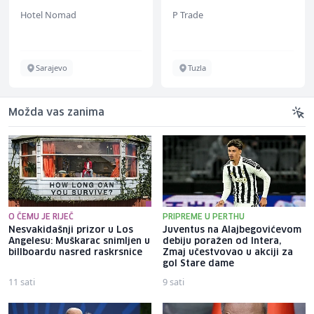
(m/ž)
Hotel Nomad
P Trade
Sarajevo
Tuzla
Možda vas zanima
O ČEMU JE RIJEČ
PRIPREME U PERTHU
Nesvakidašnji prizor u Los
Juventus na Alajbegovićevom
Angelesu: Muškarac snimljen u
debiju poražen od Intera,
billboardu nasred raskrsnice
Zmaj učestvovao u akciji za
gol Stare dame
11 sati
9 sati