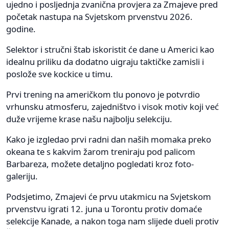
ujedno i posljednja zvanična provjera za Zmajeve pred
početak nastupa na Svjetskom prvenstvu 2026.
godine.
Selektor i stručni štab iskoristit će dane u Americi kao
idealnu priliku da dodatno uigraju taktičke zamisli i
poslože sve kockice u timu.
Prvi trening na američkom tlu ponovo je potvrdio
vrhunsku atmosferu, zajedništvo i visok motiv koji već
duže vrijeme krase našu najbolju selekciju.
Kako je izgledao prvi radni dan naših momaka preko
okeana te s kakvim žarom treniraju pod palicom
Barbareza, možete detaljno pogledati kroz foto-
galeriju.
Podsjetimo, Zmajevi će prvu utakmicu na Svjetskom
prvenstvu igrati 12. juna u Torontu protiv domaće
selekcije Kanade, a nakon toga nam slijede dueli protiv