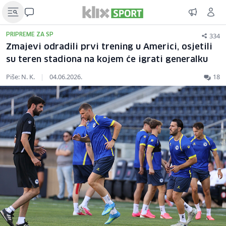
334
PRIPREME ZA SP
Zmajevi odradili prvi trening u Americi, osjetili
su teren stadiona na kojem će igrati generalku
Piše: N. K.
|
04.06.2026.
18