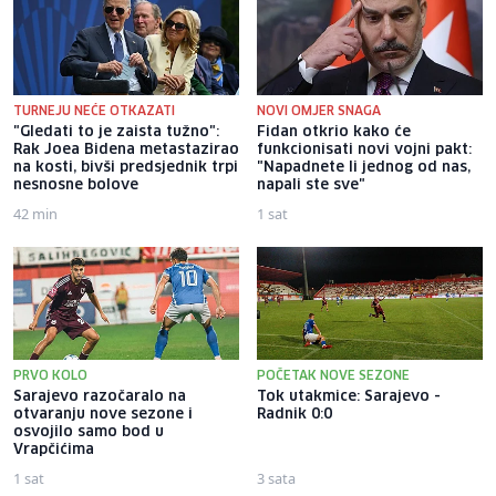
TURNEJU NEĆE OTKAZATI
NOVI OMJER SNAGA
"Gledati to je zaista tužno":
Fidan otkrio kako će
Rak Joea Bidena metastazirao
funkcionisati novi vojni pakt:
na kosti, bivši predsjednik trpi
"Napadnete li jednog od nas,
nesnosne bolove
napali ste sve"
42 min
1 sat
PRVO KOLO
POČETAK NOVE SEZONE
Sarajevo razočaralo na
Tok utakmice: Sarajevo -
otvaranju nove sezone i
Radnik 0:0
osvojilo samo bod u
Vrapčićima
1 sat
3 sata