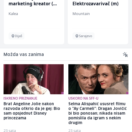
marketing kreator (m/
Elektrozavarivač (m)
ž)
Kalea
Mountain
Ilijaš
Sarajevo
Možda vas zanima
ISKRENO PRIZNANJE
USKORO NA SFF-U
Brat Angeline Jolie nakon
Selma Alispahić ususret filmu
razvoda otkrio da je gej: Bio
o "Ay Carmeli": Dragan Jovičić
sam opsjednut Disney
bi bio ponosan; nikada nisam
princezama
pomislila da igram s nekim
drugim
23 sata
23 sata