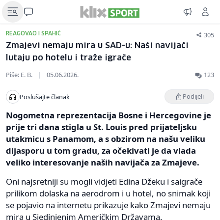
305
REAGOVAO I SPAHIĆ
Zmajevi nemaju mira u SAD-u: Naši navijači
lutaju po hotelu i traže igrače
Piše: E. B.
|
05.06.2026.
123
Podijeli
Poslušajte članak
Nogometna reprezentacija Bosne i Hercegovine je
prije tri dana stigla u St. Louis pred prijateljsku
utakmicu s Panamom, a s obzirom na našu veliku
dijasporu u tom gradu, za očekivati je da vlada
veliko interesovanje naših navijača za Zmajeve.
Oni najsretniji su mogli vidjeti Edina Džeku i saigrače
prilikom dolaska na aerodrom i u hotel, no snimak koji
se pojavio na internetu prikazuje kako Zmajevi nemaju
mira u Sjedinjenim Američkim Državama.