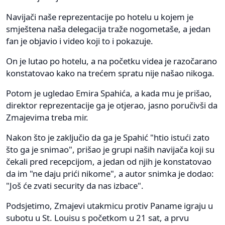
Navijači naše reprezentacije po hotelu u kojem je
smještena naša delegacija traže nogometaše, a jedan
fan je objavio i video koji to i pokazuje.
On je lutao po hotelu, a na početku videa je razočarano
konstatovao kako na trećem spratu nije našao nikoga.
Potom je ugledao Emira Spahića, a kada mu je prišao,
direktor reprezentacije ga je otjerao, jasno poručivši da
Zmajevima treba mir.
Nakon što je zaključio da ga je Spahić "htio istući zato
što ga je snimao", prišao je grupi naših navijača koji su
čekali pred recepcijom, a jedan od njih je konstatovao
da im "ne daju prići nikome", a autor snimka je dodao:
"Još će zvati security da nas izbace".
Podsjetimo, Zmajevi utakmicu protiv Paname igraju u
subotu u St. Louisu s početkom u 21 sat, a prvu