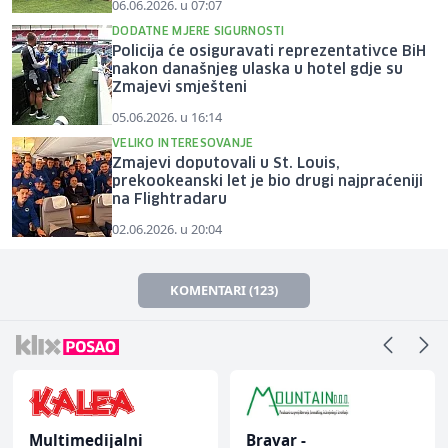
06.06.2026. u 07:07
DODATNE MJERE SIGURNOSTI
Policija će osiguravati reprezentativce BiH
nakon današnjeg ulaska u hotel gdje su
Zmajevi smješteni
05.06.2026. u 16:14
VELIKO INTERESOVANJE
Zmajevi doputovali u St. Louis,
prekookeanski let je bio drugi najpraćeniji
na Flightradaru
02.06.2026. u 20:04
KOMENTARI (123)
Multimedijalni
Bravar -