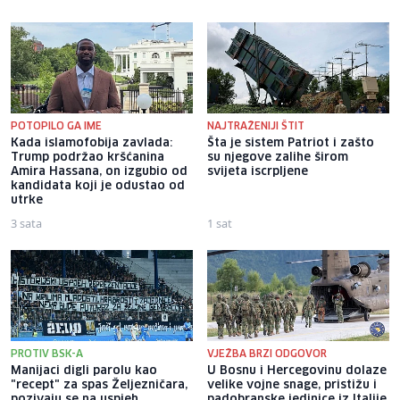
POTOPILO GA IME
NAJTRAŽENIJI ŠTIT
Kada islamofobija zavlada:
Šta je sistem Patriot i zašto
Trump podržao kršćanina
su njegove zalihe širom
Amira Hassana, on izgubio od
svijeta iscrpljene
kandidata koji je odustao od
utrke
3 sata
1 sat
PROTIV BSK-A
VJEŽBA BRZI ODGOVOR
Manijaci digli parolu kao
U Bosnu i Hercegovinu dolaze
"recept" za spas Željezničara,
velike vojne snage, pristižu i
pozivaju se na uspjeh
padobranske jedinice iz Italije