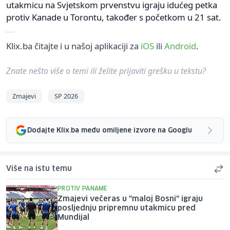
utakmicu na Svjetskom prvenstvu igraju idućeg petka
protiv Kanade u Torontu, također s početkom u 21 sat.
Klix.ba čitajte i u našoj aplikaciji za
iOS
ili
Android
.
Znate nešto više o temi ili želite prijaviti grešku u tekstu?
Zmajevi
SP 2026
Dodajte Klix.ba među omiljene izvore na Googlu
Više na istu temu
PROTIV PANAME
Zmajevi večeras u "maloj Bosni" igraju
posljednju pripremnu utakmicu pred
Mundijal