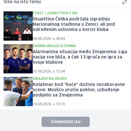
Više na istu temu
ČVRST I JEDINSTVEN STAV
Skupština Čelika podržala izgradnju
Nacionalnog stadiona u Zenici, ali pod
određenim uslovima u korist kluba
08.08.2026. u 08:44
ZABRINJAVAJUĆA FORMA
Alarmantna situacija među Zmajevima: Liga
nacija sve bliža, a čak 13 igrača ne igra za
svoje klubove
10.08.2026. u 15:34
ZMAJEVI NA OKUPU
Kolašinac kod "kuće" doživio nezaboravne
scene: Musliću uručio poklon, uzbuđenje
podijelio sa Zmajevima
10.08.2026. u 15:10
KOMENTARI (34)