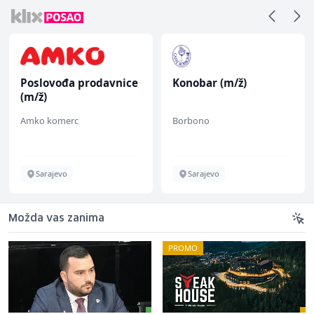
Poslovođa prodavnice
Konobar (m/ž)
(m/ž)
Amko komerc
Borbono
Sarajevo
Sarajevo
Možda vas zanima
PROMO