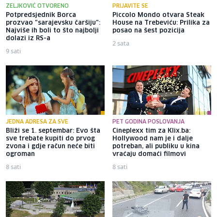
ZELJKOVIĆ OTVORENO
PRIJAVITE SE
Potpredsjednik Borca
Piccolo Mondo otvara Steak
prozvao "sarajevsku čaršiju":
House na Trebeviću: Prilika za
Najviše ih boli to što najbolji
posao na šest pozicija
dolazi iz RS-a
2 sata
9 sati
JEDNA ADRESA ZA SVE
PET GODINA POSLOVANJA
Bliži se 1. septembar: Evo šta
Cineplexx tim za Klix.ba:
sve trebate kupiti do prvog
Hollywood nam je i dalje
zvona i gdje račun neće biti
potreban, ali publiku u kina
ogroman
vraćaju domaći filmovi
8 sati
8 sati