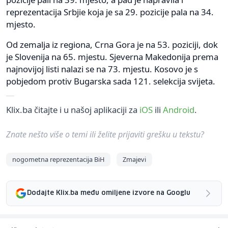
reprezentacija Srbjie koja je sa 29. pozicije pala na 34.
mjesto.
Od zemalja iz regiona, Crna Gora je na 53. poziciji, dok
je Slovenija na 65. mjestu. Sjeverna Makedonija prema
najnovijoj listi nalazi se na 73. mjestu. Kosovo je s
pobjedom protiv Bugarska sada 121. selekcija svijeta.
Klix.ba čitajte i u našoj aplikaciji za
iOS
ili
Android
.
Znate nešto više o temi ili želite prijaviti grešku u tekstu?
nogometna reprezentacija BiH
Zmajevi
Dodajte Klix.ba među omiljene izvore na Googlu