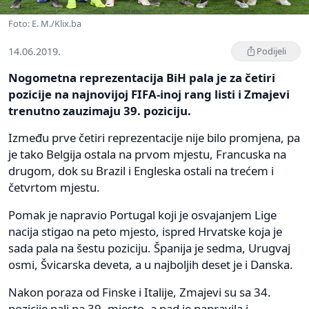
Foto: E. M./Klix.ba
14.06.2019.
Podijeli
Nogometna reprezentacija BiH pala je za četiri
pozicije na najnovijoj FIFA-inoj rang listi i Zmajevi
trenutno zauzimaju 39. poziciju.
Između prve četiri reprezentacije nije bilo promjena, pa
je tako Belgija ostala na prvom mjestu, Francuska na
drugom, dok su Brazil i Engleska ostali na trećem i
četvrtom mjestu.
Pomak je napravio Portugal koji je osvajanjem Lige
nacija stigao na peto mjesto, ispred Hrvatske koja je
sada pala na šestu poziciju. Španija je sedma, Urugvaj
osmi, Švicarska deveta, a u najboljih deset je i Danska.
Nakon poraza od Finske i Italije, Zmajevi su sa 34.
pozicije pali na 39. mjesto, a pad je napravila i