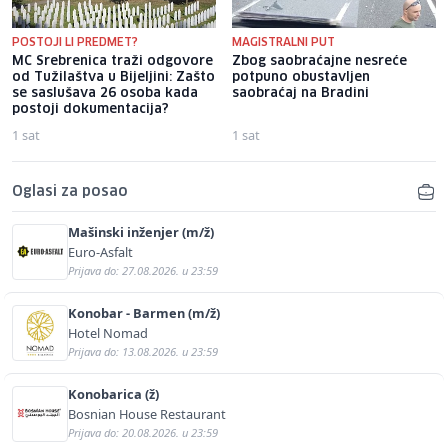
POSTOJI LI PREDMET?
MAGISTRALNI PUT
MC Srebrenica traži odgovore
Zbog saobraćajne nesreće
od Tužilaštva u Bijeljini: Zašto
potpuno obustavljen
se saslušava 26 osoba kada
saobraćaj na Bradini
postoji dokumentacija?
1 sat
1 sat
Oglasi za posao
Mašinski inženjer (m/ž)
Euro-Asfalt
Prijava do: 27.08.2026. u 23:59
Konobar - Barmen (m/ž)
Hotel Nomad
Prijava do: 13.08.2026. u 23:59
Konobarica (ž)
Bosnian House Restaurant
Prijava do: 20.08.2026. u 23:59