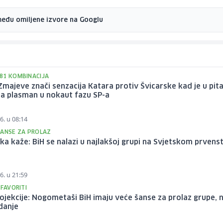
među omiljene izvore na Googlu
81 KOMBINACIJA
Zmajeve znači senzacija Katara protiv Švicarske kad je u pit
za plasman u nokaut fazu SP-a
6. u 08:14
ŠANSE ZA PROLAZ
ika kaže: BiH se nalazi u najlakšoj grupi na Svjetskom prvens
6. u 21:59
 FAVORITI
ojekcije: Nogometaši BiH imaju veće šanse za prolaz grupe, 
danje