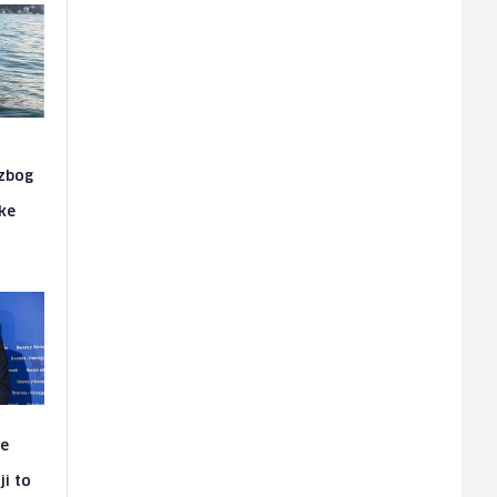
 zbog
ike
je
ji to