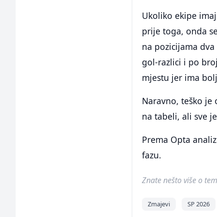
Ukoliko ekipe imaju
prije toga, onda s
na pozicijama dva 
gol-razlici i po b
mjestu jer ima bolj
Naravno, teško je 
na tabeli, ali sve 
Prema Opta analizi
fazu.
Znate nešto više o temi 
Zmajevi
SP 2026