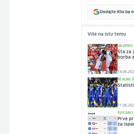
Dodajte Klix.ba 
Više na istu temu
UKUPNO 
Šta za 
borba 
14.06.202
REALNE 
Statist
11.06.202
ŠVICARCI
Prve pr
za ispa