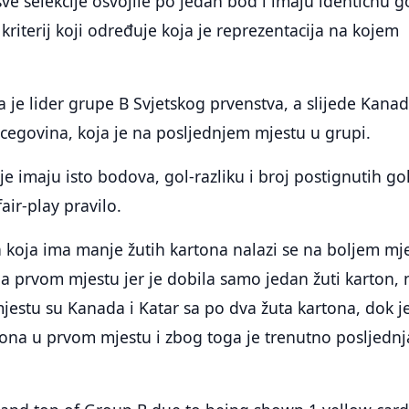
ve selekcije osvojile po jedan bod i imaju identičnu g
i kriterij koji određuje koja je reprezentacija na kojem
a je lider grupe B Svjetskog prvenstva, a slijede Kanad
rcegovina, koja je na posljednjem mjestu u grupi.
je imaju isto bodova, gol-razliku i broj postignutih go
air-play pravilo.
 koja ima manje žutih kartona nalazi se na boljem mje
na prvom mjestu jer je dobila samo jedan žuti karton, 
estu su Kanada i Katar sa po dva žuta kartona, dok j
rtona u prvom mjestu i zbog toga je trenutno posljednj