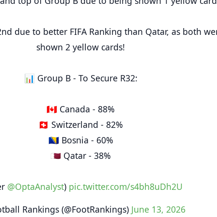
rland top of Group B due to being shown 1 yellow card
2nd due to better FIFA Ranking than Qatar, as both we
shown 2 yellow cards!
📊 Group B - To Secure R32:
🇨🇦 Canada - 88%
🇨🇭 Switzerland - 82%
🇧🇦 Bosnia - 60%
🇶🇦 Qatar - 38%
er
@OptaAnalyst
)
pic.twitter.com/s4bh8uDh2U
tball Rankings (@FootRankings)
June 13, 2026