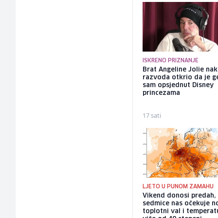
ISKRENO PRIZNANJE
Brat Angeline Jolie na
razvoda otkrio da je ge
sam opsjednut Disney
princezama
17 sati
LJETO U PUNOM ZAMAHU
Vikend donosi predah, 
sedmice nas očekuje n
toplotni val i temperat