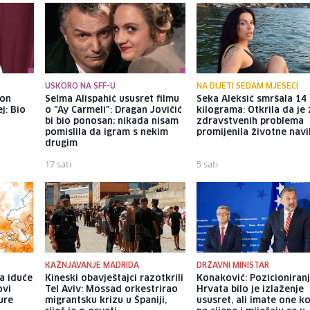
USKORO NA SFF-U
NA DIJETI SEDAM MJESECI
kon
Selma Alispahić ususret filmu
Seka Aleksić smršala 14
j: Bio
o "Ay Carmeli": Dragan Jovičić
kilograma: Otkrila da je
bi bio ponosan; nikada nisam
zdravstvenih problema
pomislila da igram s nekim
promijenila životne nav
drugim
17 sati
5 sati
KAŽNJAVANJE MADRIDA
DRŽAVNI MINISTAR
a iduće
Kineski obavještajci razotkrili
Konaković: Pozicioniran
ovi
Tel Aviv: Mossad orkestrirao
Hrvata bilo je izlaženje
ure
migrantsku krizu u Španiji,
ususret, ali imate one ko