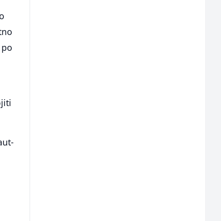
no
utno
i po
iti
aut-