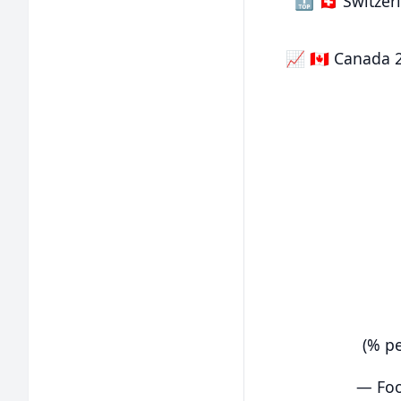
🔝 🇨🇭 Switze
📈 🇨🇦 Canada 
(% p
— Foo