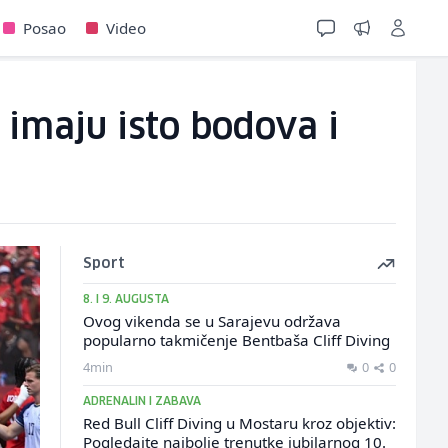
Posao
Video
e imaju isto bodova i
Sport
8. I 9. AUGUSTA
Ovog vikenda se u Sarajevu održava
popularno takmičenje Bentbaša Cliff Diving
4min
0
0
ADRENALIN I ZABAVA
Red Bull Cliff Diving u Mostaru kroz objektiv:
Pogledajte najbolje trenutke jubilarnog 10.