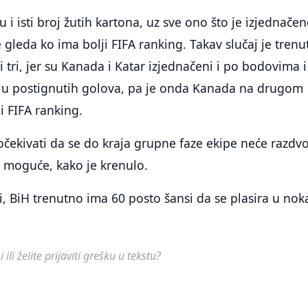
 i isti broj žutih kartona, uz sve ono što je izjednače
e gleda ko ima bolji FIFA ranking. Takav slučaj je tren
i tri, jer su Kanada i Katar izjednačeni i po bodovima 
roju postignutih golova, pa je onda Kanada na drugom
i FIFA ranking.
očekivati da se do kraja grupne faze ekipe neće razdvoj
je moguće, kako je krenulo.
, BiH trenutno ima 60 posto šansi da se plasira u nok
ili želite prijaviti grešku u tekstu?