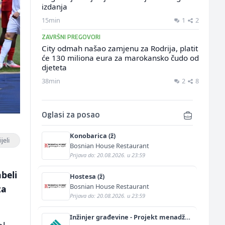
izdanja
15min
1
2
ZAVRŠNI PREGOVORI
City odmah našao zamjenu za Rodrija, platit
će 130 miliona eura za marokansko čudo od
djeteta
38min
2
8
Oglasi za posao
Konobarica (ž)
jeli
Bosnian House Restaurant
Prijava do: 20.08.2026. u 23:59
beli
Hostesa (ž)
Bosnian House Restaurant
za
Prijava do: 20.08.2026. u 23:59
Inžinjer građevine - Projekt menadžer