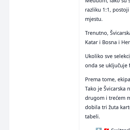
Međutim, iako su s
razliku 1:1, postoj
mjestu.
Trenutno, Švicarsk
Katar i Bosna i He
Ukoliko sve selekci
onda se uključuje f
Prema tome, ekipa
Tako je Švicarska 
drugom i trećem mj
dobila tri žuta ka
tabeli.