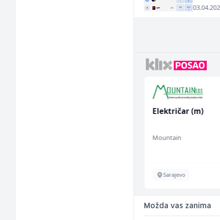
03.04.202
Limar (m)
Električar (m)
Mountain
Mountain
Sarajevo
Sarajevo
Možda vas zanima