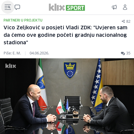
82
PARTNERI U PROJEKTU
Vico Zeljković u posjeti Vladi ZDK: "Uvjeren sam
da ćemo ove godine početi gradnju nacionalnog
stadiona"
Piše: E. M.
|
04.06.2026.
35