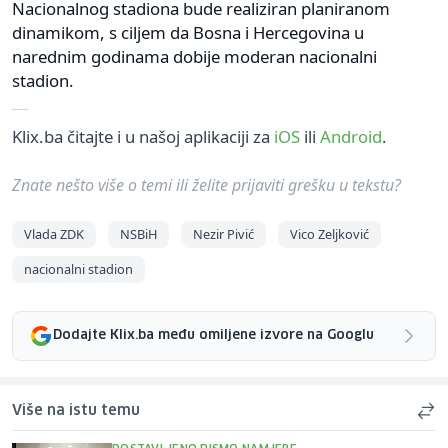
Nacionalnog stadiona bude realiziran planiranom
dinamikom, s ciljem da Bosna i Hercegovina u
narednim godinama dobije moderan nacionalni
stadion.
Klix.ba čitajte i u našoj aplikaciji za
iOS
ili
Android
.
Znate nešto više o temi ili želite prijaviti grešku u tekstu?
Vlada ZDK
NSBiH
Nezir Pivić
Vico Zeljković
nacionalni stadion
Dodajte Klix.ba među omiljene izvore na Googlu
Više na istu temu