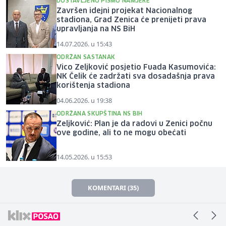
DOSTAVLJENO PISMO NAMJERE
Završen idejni projekat Nacionalnog
stadiona, Grad Zenica će prenijeti prava
upravljanja na NS BiH
14.07.2026. u 15:43
ODRŽAN SASTANAK
Vico Zeljković posjetio Fuada Kasumovića:
NK Čelik će zadržati sva dosadašnja prava
korištenja stadiona
04.06.2026. u 19:38
ODRŽANA SKUPŠTINA NS BIH
Zeljković: Plan je da radovi u Zenici počnu
ove godine, ali to ne mogu obećati
14.05.2026. u 15:53
KOMENTARI (35)