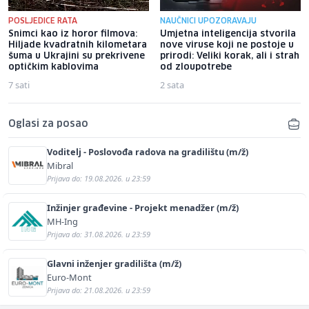
POSLJEDICE RATA
NAUČNICI UPOZORAVAJU
Snimci kao iz horor filmova:
Umjetna inteligencija stvorila
Hiljade kvadratnih kilometara
nove viruse koji ne postoje u
šuma u Ukrajini su prekrivene
prirodi: Veliki korak, ali i strah
optičkim kablovima
od zloupotrebe
7 sati
2 sata
Oglasi za posao
Voditelj - Poslovođa radova na gradilištu (m/ž)
Mibral
Prijava do: 19.08.2026. u 23:59
Inžinjer građevine - Projekt menadžer (m/ž)
MH-Ing
Prijava do: 31.08.2026. u 23:59
Glavni inženjer gradilišta (m/ž)
Euro-Mont
Prijava do: 21.08.2026. u 23:59