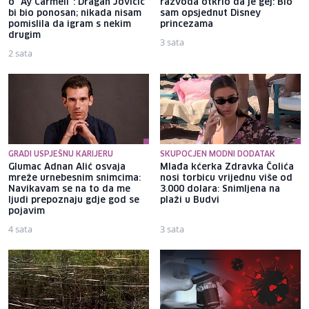
o "Ay Carmeli": Dragan Jovičić
razvoda otkrio da je gej: Bio
bi bio ponosan; nikada nisam
sam opsjednut Disney
pomislila da igram s nekim
princezama
drugim
3 sata
2 sata
GRADI USPJEŠNU KARIJERU
SKUPOCJEN MODNI DODATAK
Glumac Adnan Alić osvaja
Mlađa kćerka Zdravka Čolića
mreže urnebesnim snimcima:
nosi torbicu vrijednu više od
Navikavam se na to da me
3.000 dolara: Snimljena na
ljudi prepoznaju gdje god se
plaži u Budvi
pojavim
4 sata
3 sata