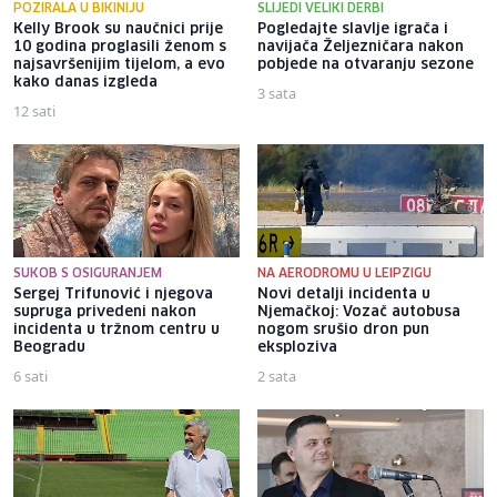
POZIRALA U BIKINIJU
SLIJEDI VELIKI DERBI
Kelly Brook su naučnici prije
Pogledajte slavlje igrača i
10 godina proglasili ženom s
navijača Željezničara nakon
najsavršenijim tijelom, a evo
pobjede na otvaranju sezone
kako danas izgleda
3 sata
12 sati
SUKOB S OSIGURANJEM
NA AERODROMU U LEIPZIGU
Sergej Trifunović i njegova
Novi detalji incidenta u
supruga privedeni nakon
Njemačkoj: Vozač autobusa
incidenta u tržnom centru u
nogom srušio dron pun
Beogradu
eksploziva
6 sati
2 sata