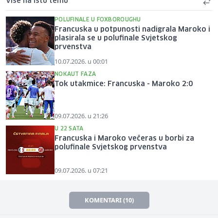
Više na istu temu
POLUFINALE U FOXBOROUGHU
Francuska u potpunosti nadigrala Maroko i
plasirala se u polufinale Svjetskog
prvenstva
10.07.2026. u 00:01
NOKAUT FAZA
Tok utakmice: Francuska - Maroko 2:0
09.07.2026. u 21:26
U 22 SATA
Francuska i Maroko večeras u borbi za
polufinale Svjetskog prvenstva
09.07.2026. u 07:21
KOMENTARI (10)