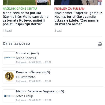
NAČELNIK OPĆINE CENTAR
PROBLEM ZA TURIZAM
Mandićeva oštra poruka
Novi nameti "otjerali" goste iz
Džemidžiću: Molio sam da ne
Neuma, turističke agencije
zatvarate Koševo, smiješ li
otkazale izlete: "Žao nam je,
poslati inspekciju Borcu?
ali izuzeća nema"
14 sati
8 sati
Oglasi za posao
Snimatelj (m/ž)
Arena Sport BH
Prijava do: 14.08.2026. u 23:59
Konobar - Šanker (m/ž)
CK Ristorante
Prijava do: 23.08.2026. u 23:59
Medior Database Engineer (m/ž)
Artco Group
Prijava do: 09.08.2026. u 23:59