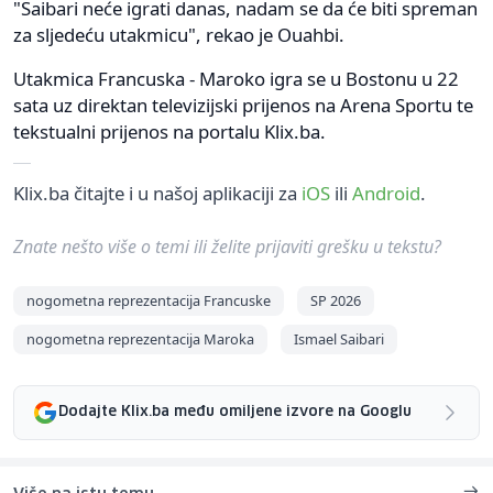
"Saibari neće igrati danas, nadam se da će biti spreman
za sljedeću utakmicu", rekao je Ouahbi.
Utakmica Francuska - Maroko igra se u Bostonu u 22
sata uz direktan televizijski prijenos na Arena Sportu te
tekstualni prijenos na portalu Klix.ba.
Klix.ba čitajte i u našoj aplikaciji za
iOS
ili
Android
.
Znate nešto više o temi ili želite prijaviti grešku u tekstu?
nogometna reprezentacija Francuske
SP 2026
nogometna reprezentacija Maroka
Ismael Saibari
Dodajte Klix.ba među omiljene izvore na Googlu