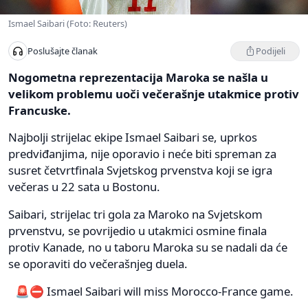
Ismael Saibari (Foto: Reuters)
Podijeli
Poslušajte članak
Nogometna reprezentacija Maroka se našla u
velikom problemu uoči večerašnje utakmice protiv
Francuske.
Najbolji strijelac ekipe Ismael Saibari se, uprkos
predviđanjima, nije oporavio i neće biti spreman za
susret četvrtfinala Svjetskog prvenstva koji se igra
večeras u 22 sata u Bostonu.
Saibari, strijelac tri gola za Maroko na Svjetskom
prvenstvu, se povrijedio u utakmici osmine finala
protiv Kanade, no u taboru Maroka su se nadali da će
se oporaviti do večerašnjeg duela.
🚨⛔️ Ismael Saibari will miss Morocco-France game.