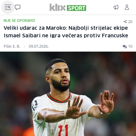
20
NIJE SE OPORAVIO
Veliki udarac za Maroko: Najbolji strijelac ekipe
Ismael Saibari ne igra večeras protiv Francuske
Piše: E. B.
|
09.07.2026.
10