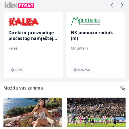
Direktor proizvodnje
NK pomoćni radnik
pločastog namještaja
(m)
(m/ž)
Kalea
Mountain
Ilijaš
Sarajevo
Možda vas zanima