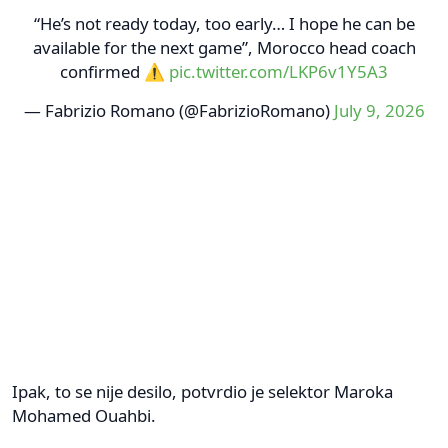
“He’s not ready today, too early… I hope he can be
available for the next game”, Morocco head coach
confirmed ⚠️
pic.twitter.com/LKP6v1Y5A3
— Fabrizio Romano (@FabrizioRomano)
July 9, 2026
Ipak, to se nije desilo, potvrdio je selektor Maroka
Mohamed Ouahbi.