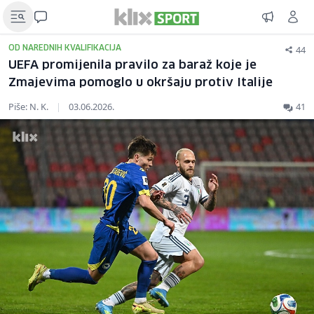
44
OD NAREDNIH KVALIFIKACIJA
UEFA promijenila pravilo za baraž koje je
Zmajevima pomoglo u okršaju protiv Italije
Piše: N. K.
|
03.06.2026.
41