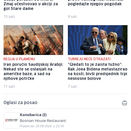
Zmaj učestvovao u akciji za
pogledajte njegov pogodak
gol Stare dame
15 sati
9 sati
REGIJA U PLAMENU
TURNEJU NEĆE OTKAZATI
Iran poručio Saudijskoj Arabiji:
"Gledati to je zaista tužno":
Nekad ste se oslanjali na
Rak Joea Bidena metastazirao
američke baze, a sad na
na kosti, bivši predsjednik trpi
njihove potrčke
nesnosne bolove
11 sati
7 sati
Oglasi za posao
Konobarica (ž)
Bosnian House Restaurant
Prijava do: 20.08.2026. u 23:59