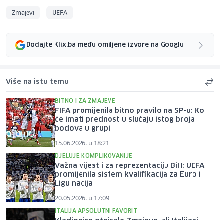
Zmajevi
UEFA
Dodajte Klix.ba među omiljene izvore na Googlu
Više na istu temu
BITNO I ZA ZMAJEVE
FIFA promijenila bitno pravilo na SP-u: Ko
će imati prednost u slučaju istog broja
bodova u grupi
15.06.2026. u 18:21
DJELUJE KOMPLIKOVANIJE
Važna vijest i za reprezentaciju BiH: UEFA
promijenila sistem kvalifikacija za Euro i
Ligu nacija
20.05.2026. u 17:09
ITALIJA APSOLUTNI FAVORIT