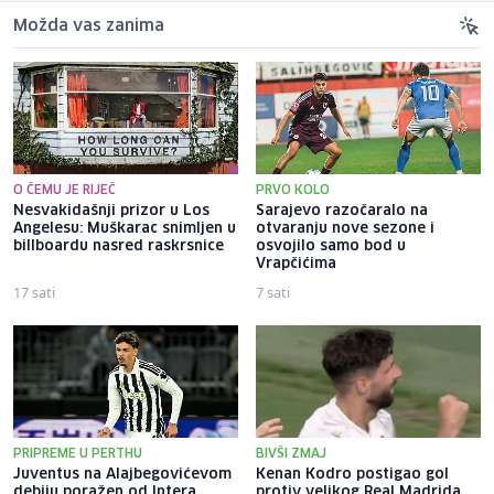
Možda vas zanima
O ČEMU JE RIJEČ
PRVO KOLO
Nesvakidašnji prizor u Los
Sarajevo razočaralo na
Angelesu: Muškarac snimljen u
otvaranju nove sezone i
billboardu nasred raskrsnice
osvojilo samo bod u
Vrapčićima
17 sati
7 sati
PRIPREME U PERTHU
BIVŠI ZMAJ
Juventus na Alajbegovićevom
Kenan Kodro postigao gol
debiju poražen od Intera,
protiv velikog Real Madrida,