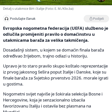
Detalj s utakmice BiH i Italije (Foto: E. M./Klix.ba)
Podijeli
Poslušajte članak
Evropska nogometna federacija (UEFA) službeno je
odlučila promijeniti pravilo o domaćinstvu u
utakmicama baraža za velika takmičenja.
Dosadašnji sistem, u kojem se domaćin finala baraža
određivao žrijebom, trajno odlazi u historiju.
Upravo je to staro pravilo skupo koštalo reprezentacije
iz prvog jakosnog šešira poput Italije i Danske, koje su
finale baraža za Svjetsko prvenstvo 2026. morale igrati
u gostima.
Nogometni svijet najviše je šokirala selekcija Bosne i
Hercegovine, koja je senzacionalno izbacila
favorizovanu Italiju i ostavila bez plasmana na
Mundijal.