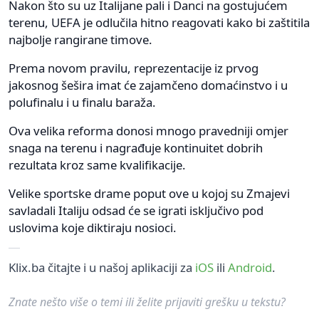
Nakon što su uz Italijane pali i Danci na gostujućem
terenu, UEFA je odlučila hitno reagovati kako bi zaštitila
najbolje rangirane timove.
Prema novom pravilu, reprezentacije iz prvog
jakosnog šešira imat će zajamčeno domaćinstvo i u
polufinalu i u finalu baraža.
Ova velika reforma donosi mnogo pravedniji omjer
snaga na terenu i nagrađuje kontinuitet dobrih
rezultata kroz same kvalifikacije.
Velike sportske drame poput ove u kojoj su Zmajevi
savladali Italiju odsad će se igrati isključivo pod
uslovima koje diktiraju nosioci.
Klix.ba čitajte i u našoj aplikaciji za
iOS
ili
Android
.
Znate nešto više o temi ili želite prijaviti grešku u tekstu?