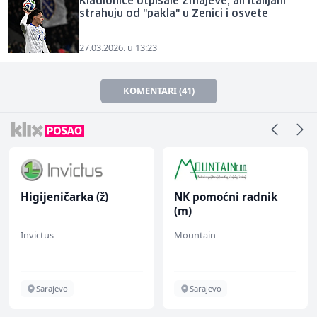
Kladionice otpisale Zmajeve, ali Italijani
strahuju od "pakla" u Zenici i osvete
27.03.2026. u 13:23
KOMENTARI (41)
Higijeničarka (ž)
NK pomoćni radnik
(m)
Invictus
Mountain
Sarajevo
Sarajevo