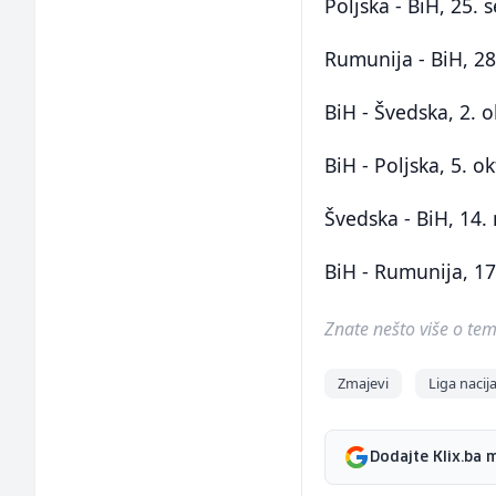
Poljska - BiH, 25.
Rumunija - BiH, 28
BiH - Švedska, 2. o
BiH - Poljska, 5. o
Švedska - BiH, 14.
BiH - Rumunija, 1
Znate nešto više o temi 
Zmajevi
Liga nacij
Dodajte Klix.ba 