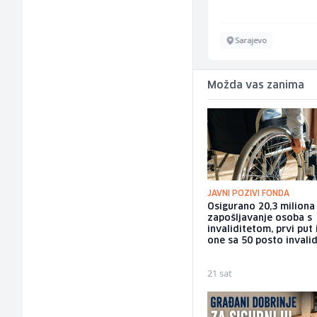
Tuzla
Sarajevo
Možda vas zanima
JAVNI POZIVI FONDA
Osigurano 20,3 milion
zapošljavanje osoba s
invaliditetom, prvi put 
one sa 50 posto invalid
21 sat