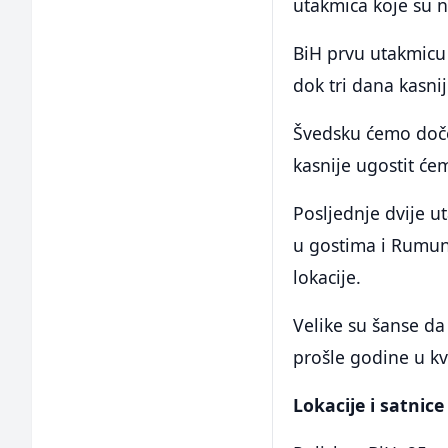
utakmica koje su 
BiH prvu utakmicu 
dok tri dana kasn
Švedsku ćemo doček
kasnije ugostit će
Posljednje dvije u
u gostima i Rumuni
lokacije.
Velike su šanse d
prošle godine u kv
Lokacije i satnice