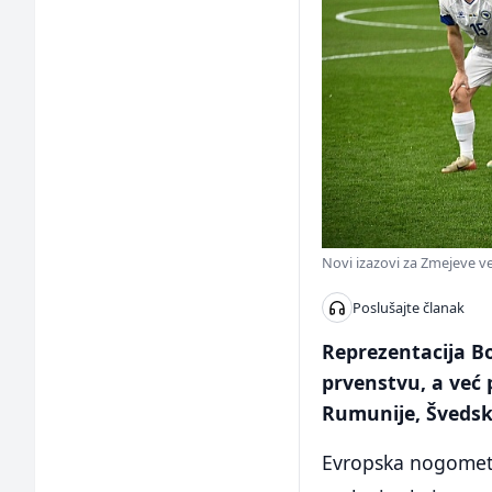
Novi izazovi za Zmejeve već
Poslušajte članak
Reprezentacija Bo
prvenstvu, a već p
Rumunije, Švedske
Evropska nogometna