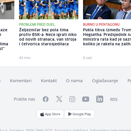
PROBLEMI PRED DUEL
BURNO U PENTAGONU
laze
Željezničar bez pola tima
Pukla tikva između Trum
e
protiv BSK-a: Neće igrati niko
Hegsetha: Predsjednik 
od novih stranaca, van stroja
ministra rata kad je saz
ilima
i četvorica starosjedilaca
koliko je raketa na zali
st"
43 min
6 sati
m
Komentari
Kontakt
O nama
Oglašavanje
P
Facebook
YouTube
LinkedIn
Twitter
Instagram
RSS
Pratite nas
App Store
Google Play
d.o.o. Sarajevo. ISSN 2566-3771. Sva prava zadržana. Zabranjeno preuzimanje