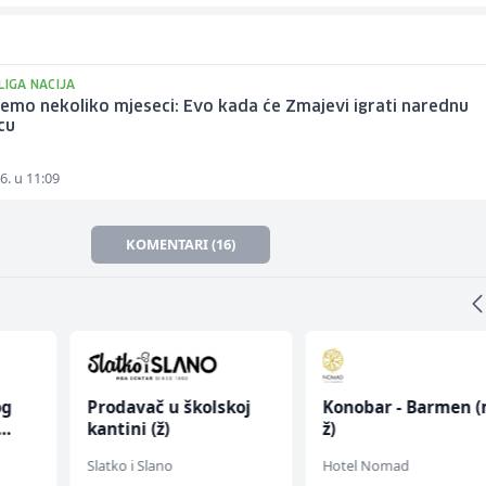
LIGA NACIJA
emo nekoliko mjeseci: Evo kada će Zmajevi igrati narednu
cu
6. u 11:09
KOMENTARI (16)
og
Prodavač u školskoj
Konobar - Barmen (
kantini (ž)
ž)
Slatko i Slano
Hotel Nomad