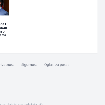
pa i
napao
nao
hama
rivatnost
Sigurnost
Oglasi za posao
 sadržaja bez dozvole izdavača.