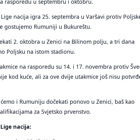
na rasporedu u septembru i oktobru.
Lige nacija igra 25. septembra u Varšavi protiv Poljsk
ije gostujemo Rumuniji u Bukureštu.
ati 2. oktobra u Zenici na Bilinom polju, a tri dana
mo Poljsku na istom stadionu.
takmice na rasporedu su 14. i 17. novembra protiv Šv
je kod kuće, ali za ove dvije utakmice još nisu potvr
a ćemo i Rumuniju dočekati ponovo u Zenici, baš kao
alifikacijama za Svjetsko prvenstvo.
 Lige nacija: