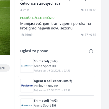
četvorica starosjedilaca
43min
11
48
PODRŠKA ŽELJEZNIČARU
Manijaci vožnjom tramvajem i porukama
kroz grad najavili novu sezonu
1h 36min
37
53
Oglasi za posao
Snimatelj (m/ž)
Arena Sport BH
jeli
Prijava do: 14.08.2026. u 23:59
Agent u call centru (m/ž)
Poslovne novine
Prijava do: 21.08.2026. u 23:59
Snimatelj (m/ž)
Arena Sport BH