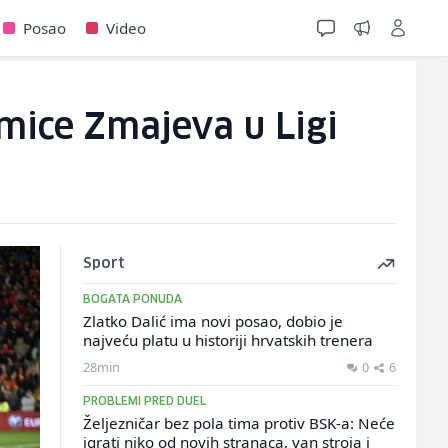
Posao
Video
kmice Zmajeva u Ligi
Sport
BOGATA PONUDA
Zlatko Dalić ima novi posao, dobio je
najveću platu u historiji hrvatskih trenera
28min
0
6
PROBLEMI PRED DUEL
Željezničar bez pola tima protiv BSK-a: Neće
igrati niko od novih stranaca, van stroja i