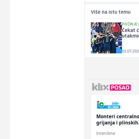
Više na istu temu
POČINJE 
Čekat ć
utakmi
02.07.202
Komercijalista -
Monteri centraln
Serviser kafe aparata
grijanja i plinskih
(m/ž)
instalacija (m)
P Trade
Interclima