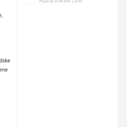
Prijava do: 03.09.2026. u 23:59
e,
edske
đene