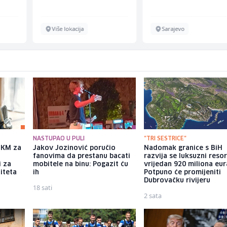
Više lokacija
Sarajevo
NASTUPAO U PULI
"TRI SESTRICE"
a KM za
Jakov Jozinović poručio
Nadomak granice s BiH
fanovima da prestanu bacati
razvija se luksuzni resor
i za
mobitele na binu: Pogazit ću
vrijedan 920 miliona eur
iteta
ih
Potpuno će promijeniti
Dubrovačku rivijeru
18 sati
2 sata