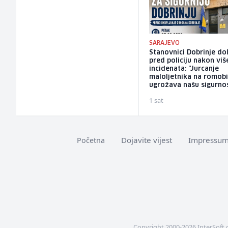
SARAJEVO
Stanovnici Dobrinje do
pred policiju nakon viš
incidenata: "Jurcanje
maloljetnika na romob
ugrožava našu sigurno
1 sat
Dojavite vijest
Impressu
Početna
Copyright 2000-2026 InterSoft 