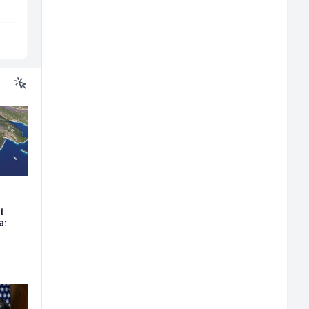
Sarajevo
Sarajevo
t
a: