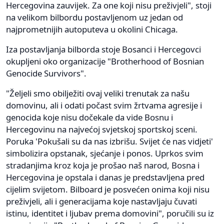
Hercegovina zauvijek. Za one koji nisu preživjeli", stoji
na velikom bilbordu postavljenom uz jedan od
najprometnijih autoputeva u okolini Chicaga.
Iza postavljanja bilborda stoje Bosanci i Hercegovci
okupljeni oko organizacije "Brotherhood of Bosnian
Genocide Survivors".
"Željeli smo obilježiti ovaj veliki trenutak za našu
domovinu, ali i odati počast svim žrtvama agresije i
genocida koje nisu dočekale da vide Bosnu i
Hercegovinu na najvećoj svjetskoj sportskoj sceni.
Poruka 'Pokušali su da nas izbrišu. Svijet će nas vidjeti'
simbolizira opstanak, sjećanje i ponos. Uprkos svim
stradanjima kroz koja je prošao naš narod, Bosna i
Hercegovina je opstala i danas je predstavljena pred
cijelim svijetom. Bilboard je posvećen onima koji nisu
preživjeli, ali i generacijama koje nastavljaju čuvati
istinu, identitet i ljubav prema domovini", poručili su iz