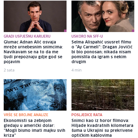
GRADI USPJEŠNU KARIJERU
USKORO NA SFF-U
Glumac Adnan Alić osvaja
Selma Alispahić ususret filmu
mreže urnebesnim snimcima:
o "Ay Carmeli": Dragan Jovičić
Navikavam se na to da me
bi bio ponosan; nikada nisam
ljudi prepoznaju gdje god se
pomislila da igram s nekim
pojavim
drugim
2 sata
4 min
VRŠE SE BROJNE ANALIZE
POSLJEDICE RATA
Ekonomisti sa zebnjom
Snimci kao iz horor filmova:
gledaju u američki dolar:
Hiljade kvadratnih kilometara
"Mogli bismo imati majku svih
šuma u Ukrajini su prekrivene
kriza"
optičkim kablovima