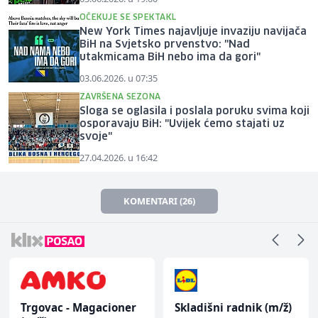
OČEKUJE SE SPEKTAKL
New York Times najavljuje invaziju navijača
BiH na Svjetsko prvenstvo: "Nad
utakmicama BiH nebo ima da gori"
03.06.2026. u 07:35
ZAVRŠENA SEZONA
Sloga se oglasila i poslala poruku svima koji
osporavaju BiH: "Uvijek ćemo stajati uz
svoje"
27.04.2026. u 16:42
KOMENTARI (26)
Trgovac - Magacioner
Skladišni radnik (m/ž)