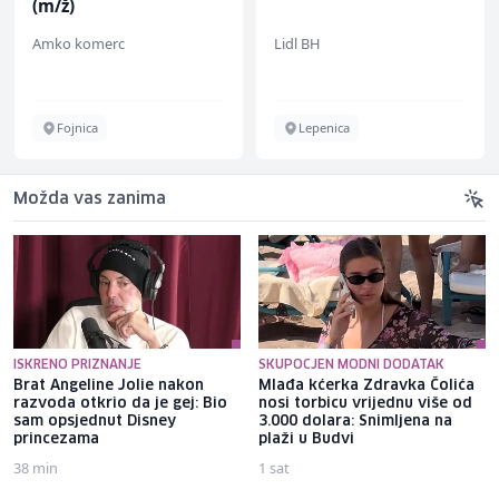
(m/ž)
Amko komerc
Lidl BH
Fojnica
Lepenica
Možda vas zanima
ISKRENO PRIZNANJE
SKUPOCJEN MODNI DODATAK
Brat Angeline Jolie nakon
Mlađa kćerka Zdravka Čolića
razvoda otkrio da je gej: Bio
nosi torbicu vrijednu više od
sam opsjednut Disney
3.000 dolara: Snimljena na
princezama
plaži u Budvi
38 min
1 sat