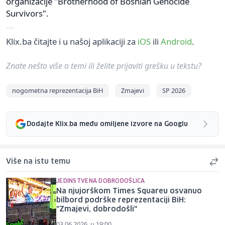
organizacije "Brotherhood of Bosnian Genocide
Survivors".
Klix.ba čitajte i u našoj aplikaciji za
iOS
ili
Android
.
Znate nešto više o temi ili želite prijaviti grešku u tekstu?
nogometna reprezentacija BiH
Zmajevi
SP 2026
Dodajte Klix.ba među omiljene izvore na Googlu
Više na istu temu
JEDINSTVENA DOBRODOŠLICA
Na njujorškom Times Squareu osvanuo
bilbord podrške reprezentaciji BiH:
"Zmajevi, dobrodošli"
03.06.2026. u 19:00