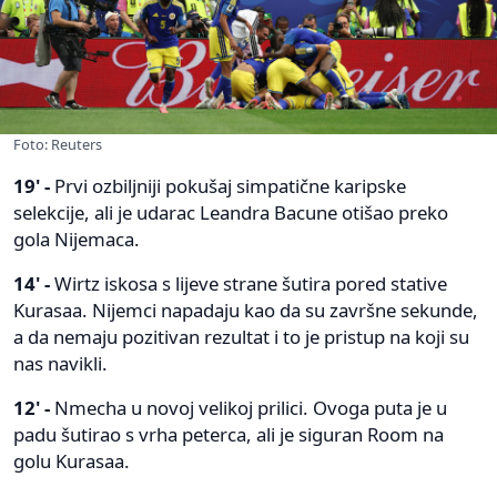
Foto: Reuters
19' -
Prvi ozbiljniji pokušaj simpatične karipske
selekcije, ali je udarac Leandra Bacune otišao preko
gola Nijemaca.
14' -
Wirtz iskosa s lijeve strane šutira pored stative
Kurasaa. Nijemci napadaju kao da su završne sekunde,
a da nemaju pozitivan rezultat i to je pristup na koji su
nas navikli.
12' -
Nmecha u novoj velikoj prilici. Ovoga puta je u
padu šutirao s vrha peterca, ali je siguran Room na
golu Kurasaa.