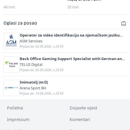
49 min
35 min
Oglasi za posao
Operater za video identifikaciju na njemačkom jeziku
(m/ž)
ASM Services
Prijava do: 02.09.2026. u 23:59
Back Office Gaming Support Specialist with German and
English (m/f)
TELUS Digital
Prijava do: 05.09.2026. u 23:59
Snimatelj (m/ž)
Arena Sport BH
Prijava do: 14.08.2026. u 23:59
Početna
Dojavite vijest
Impressum
Komentari