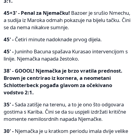
3:1.
45+3' - Penal za Njemačku!
Bazoer je srušio Nmechu,
a sudija iz Maroka odmah pokazuje na bijelu tačku. Čini
se da nema nikakve sumnje.
45' -
Četiri minute nadoknade prvog dijela.
45' -
Juninho Bacuna spašava Kurasao intervencijom s
linije. Njemačka napada žestoko.
38' - GOOOL! Njemačka je brzo vratila prednost.
Brown je centrirao iz kornera, a neometani
Schlotterbeck pogađa glavom za očekivano
vodstvo 2:1.
35' -
Sada zatišje na terenu, a to je ono što odgovara
gostima s Kariba. Čini se da su uspjeli izdržati kritične
momente nemilosrdnih napada Njemačke.
30' -
Njemačka je u kratkom periodu imala dvije velike