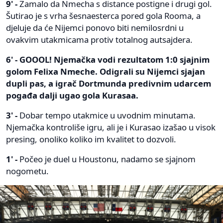
9' -
Zamalo da Nmecha s distance postigne i drugi gol.
Šutirao je s vrha šesnaesterca pored gola Rooma, a
djeluje da će Nijemci ponovo biti nemilosrdni u
ovakvim utakmicama protiv totalnog autsajdera.
6' - GOOOL! Njemačka vodi rezultatom 1:0 sjajnim
golom Felixa Nmeche. Odigrali su Nijemci sjajan
dupli pas, a igrač Dortmunda predivnim udarcem
pogađa dalji ugao gola Kurasaa.
3' -
Dobar tempo utakmice u uvodnim minutama.
Njemačka kontroliše igru, ali je i Kurasao izašao u visok
presing, onoliko koliko im kvalitet to dozvoli.
1' -
Počeo je duel u Houstonu, nadamo se sjajnom
nogometu.