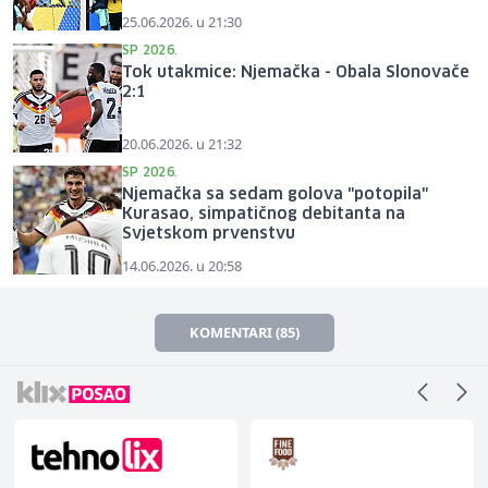
25.06.2026. u 21:30
SP 2026.
Tok utakmice: Njemačka - Obala Slonovače
2:1
20.06.2026. u 21:32
SP 2026.
Njemačka sa sedam golova "potopila"
Kurasao, simpatičnog debitanta na
Svjetskom prvenstvu
14.06.2026. u 20:58
KOMENTARI (85)