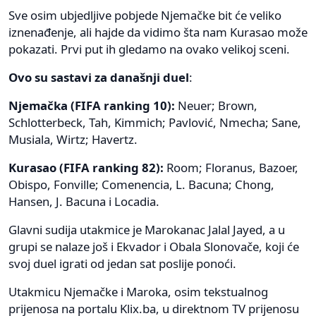
Sve osim ubjedljive pobjede Njemačke bit će veliko
iznenađenje, ali hajde da vidimo šta nam Kurasao može
pokazati. Prvi put ih gledamo na ovako velikoj sceni.
Ovo su sastavi za današnji duel
:
Njemačka (FIFA ranking 10):
Neuer; Brown,
Schlotterbeck, Tah, Kimmich; Pavlović, Nmecha; Sane,
Musiala, Wirtz; Havertz.
Kurasao (FIFA ranking 82):
Room; Floranus, Bazoer,
Obispo, Fonville; Comenencia, L. Bacuna; Chong,
Hansen, J. Bacuna i Locadia.
Glavni sudija utakmice je Marokanac Jalal Jayed, a u
grupi se nalaze još i Ekvador i Obala Slonovače, koji će
svoj duel igrati od jedan sat poslije ponoći.
Utakmicu Njemačke i Maroka, osim tekstualnog
prijenosa na portalu Klix.ba, u direktnom TV prijenosu