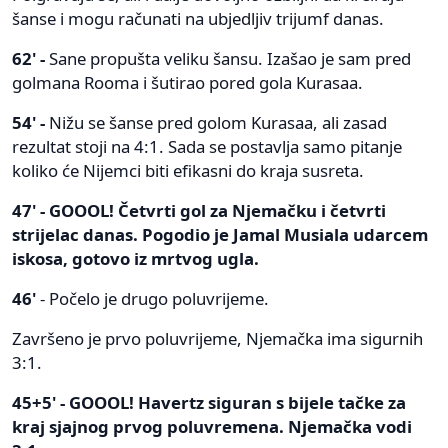
šanse i mogu računati na ubjedljiv trijumf danas.
62' -
Sane propušta veliku šansu. Izašao je sam pred
golmana Rooma i šutirao pored gola Kurasaa.
54' -
Nižu se šanse pred golom Kurasaa, ali zasad
rezultat stoji na 4:1. Sada se postavlja samo pitanje
koliko će Nijemci biti efikasni do kraja susreta.
47' - GOOOL! Četvrti gol za Njemačku i četvrti
strijelac danas. Pogodio je Jamal Musiala udarcem
iskosa, gotovo iz mrtvog ugla.
46'
- Počelo je drugo poluvrijeme.
Završeno je prvo poluvrijeme, Njemačka ima sigurnih
3:1.
45+5' - GOOOL! Havertz siguran s bijele tačke za
kraj sjajnog prvog poluvremena. Njemačka vodi