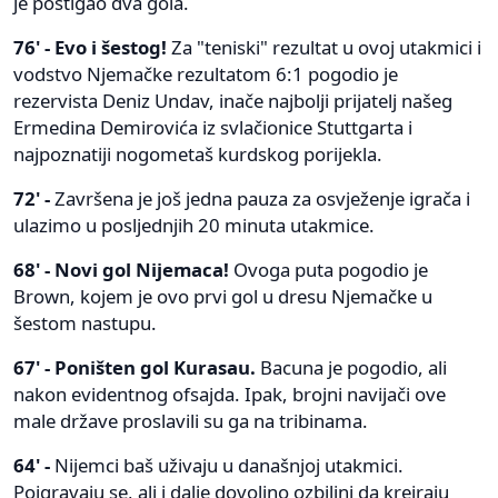
je postigao dva gola.
76' - Evo i šestog!
Za "teniski" rezultat u ovoj utakmici i
vodstvo Njemačke rezultatom 6:1 pogodio je
rezervista Deniz Undav, inače najbolji prijatelj našeg
Ermedina Demirovića iz svlačionice Stuttgarta i
najpoznatiji nogometaš kurdskog porijekla.
72' -
Završena je još jedna pauza za osvježenje igrača i
ulazimo u posljednjih 20 minuta utakmice.
68' - Novi gol Nijemaca!
Ovoga puta pogodio je
Brown, kojem je ovo prvi gol u dresu Njemačke u
šestom nastupu.
67' - Poništen gol Kurasau.
Bacuna je pogodio, ali
nakon evidentnog ofsajda. Ipak, brojni navijači ove
male države proslavili su ga na tribinama.
64' -
Nijemci baš uživaju u današnjoj utakmici.
Poigravaju se, ali i dalje dovoljno ozbiljni da kreiraju