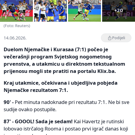
+20
(Foto: Reuters)
14.06.2026.
Podijeli
Duelom Njemačke i Kurasaa (7:1) počeo je
večerašnji program Svjetskog nogometnog
prvenstva, a utakmicu u direktnom tekstualnom
prijenosu mogli ste pratiti na portalu Klix.ba.
Kraj utakmice, očekivana i ubjedljiva pobjeda
Njemačke rezultatom 7:1.
90' -
Pet minuta nadoknade pri rezultatu 7:1. Ne bi sve
sudije ovako postupile.
87' - GOOOL! Sada je sedam!
Kai Havertz je rutinski
lobovao istrčalog Rooma i postao prvi igrač danas koji