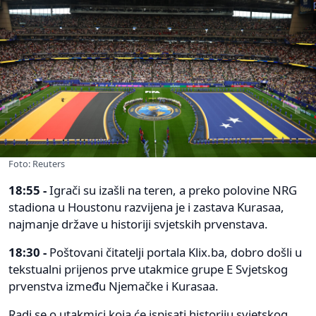
Foto: Reuters
18:55 -
Igrači su izašli na teren, a preko polovine NRG
stadiona u Houstonu razvijena je i zastava Kurasaa,
najmanje države u historiji svjetskih prvenstava.
18:30 -
Poštovani čitatelji portala Klix.ba, dobro došli u
tekstualni prijenos prve utakmice grupe E Svjetskog
prvenstva između Njemačke i Kurasaa.
Radi se o utakmici koja će ispisati historiju svjetskog