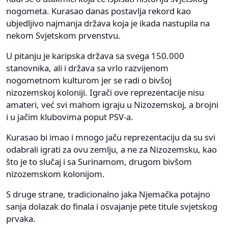
nogometa. Kurasao danas postavlja rekord kao
ubjedljivo najmanja država koja je ikada nastupila na
nekom Svjetskom prvenstvu.
U pitanju je karipska država sa svega 150.000
stanovnika, ali i država sa vrlo razvijenom
nogometnom kulturom jer se radi o bivšoj
nizozemskoj koloniji. Igrači ove reprezentacije nisu
amateri, već svi mahom igraju u Nizozemskoj, a brojni
i u jačim klubovima poput PSV-a.
Kurasao bi imao i mnogo jaču reprezentaciju da su svi
odabrali igrati za ovu zemlju, a ne za Nizozemsku, kao
što je to slučaj i sa Surinamom, drugom bivšom
nizozemskom kolonijom.
S druge strane, tradicionalno jaka Njemačka potajno
sanja dolazak do finala i osvajanje pete titule svjetskog
prvaka.