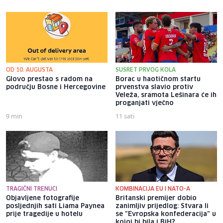
OD 10. AUGUSTA
SUSRET PRVOG KOLA
Glovo prestao s radom na
Borac u haotičnom startu
području Bosne i Hercegovine
prvenstva slavio protiv
Veleža, sramota Lešinara će ih
proganjati vječno
9 min
11 sati
TRAGIČNI TRENUCI
KOMBINACIJA EU I NATO-A
Objavljene fotografije
Britanski premijer dobio
posljednjih sati Liama ​​Paynea
zanimljiv prijedlog: Stvara li
prije tragedije u hotelu
se "Evropska konfederacija" u
kojoj bi bila i BiH?