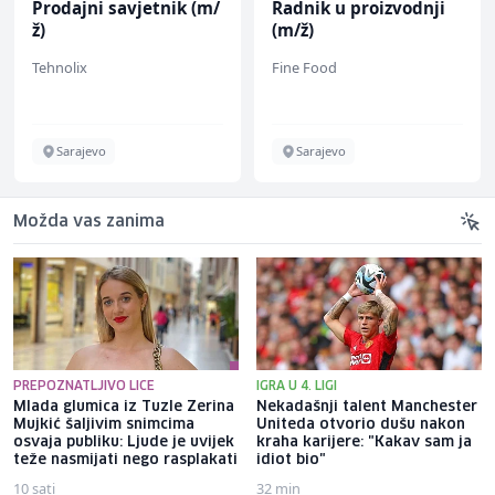
Prodajni savjetnik (m/
Radnik u proizvodnji
ž)
(m/ž)
Tehnolix
Fine Food
Sarajevo
Sarajevo
Možda vas zanima
PREPOZNATLJIVO LICE
IGRA U 4. LIGI
Mlada glumica iz Tuzle Zerina
Nekadašnji talent Manchester
Mujkić šaljivim snimcima
Uniteda otvorio dušu nakon
osvaja publiku: Ljude je uvijek
kraha karijere: "Kakav sam ja
teže nasmijati nego rasplakati
idiot bio"
10 sati
32 min