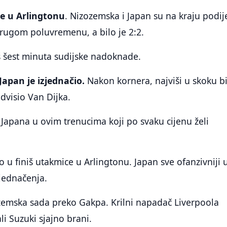
ce u Arlingtonu
. Nizozemska i Japan su na kraju podije
ugom poluvremenu, a bilo je 2:2.
oš šest minuta sudijske nadoknade.
apan je izjednačio.
Nakon kornera, najviši u skoku bi
advisio Van Dijka.
k Japana u ovim trenucima koji po svaku cijenu želi
 u finiš utakmice u Arlingtonu. Japan sve ofanzivniji 
zjednačenja.
zemska sada preko Gakpa. Krilni napadač Liverpoola
ali Suzuki sjajno brani.