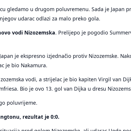
icu gledamo u drugom poluvremenu. Sada je Japan p
njegov udarac odlazi za malo preko gola.
novo vodi Nizozemska
. Prelijepo je pogodio Summerv
Japan je ekspresno izjednačio protiv Nizozemske. Nak
lac je bio Nakamura.
izozemska vodi, a strijelac je bio kapiten Virgil van Dij
riesa. Bio je ovo 13. gol van Dijka u dresu Nizozems
go poluvrijeme.
ngtonu, rezultat je 0:0.
situacija pred golom Nizozemske, ali udarac Uede p