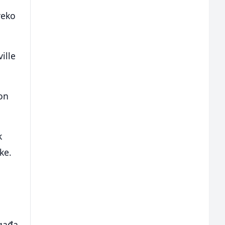
reko
ille
on
k
ke.
ogađa