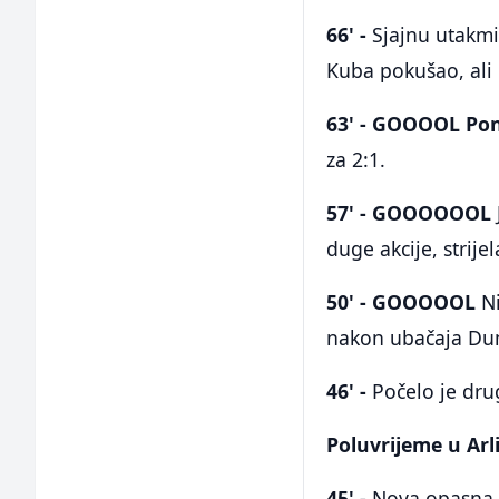
66' -
Sjajnu utakm
Kuba pokušao, ali 
63' - GOOOOL Po
za 2:1.
57' - GOOOOOOL
duge akcije, strije
50' - GOOOOOL
N
nakon ubačaja Dumf
46' -
Počelo je dru
Poluvrijeme u Arli
45' -
Nova opasna 