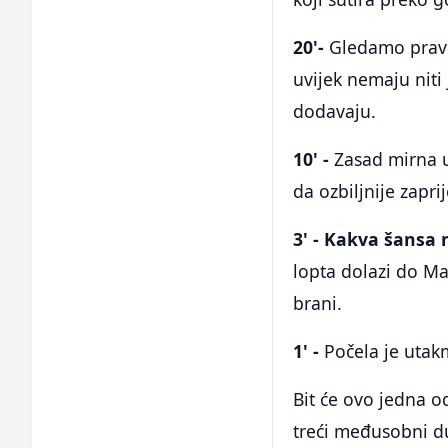
20'-
Gledamo pravu
uvijek nemaju niti
dodavaju.
10' -
Zasad mirna ut
da ozbiljnije zaprij
3' - Kakva šansa
lopta dolazi do Ma
brani.
1' -
Počela je utak
Bit će ovo jedna o
treći međusobni d