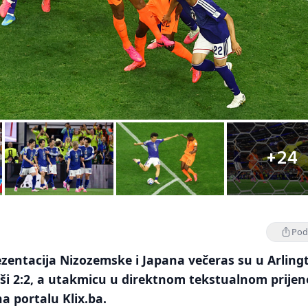
+24
Podi
entacija Nizozemske i Japana večeras su u Arling
vši 2:2, a utakmicu u direktnom tekstualnom prije
na portalu Klix.ba.