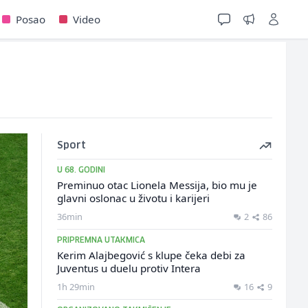
Posao
Video
Sport
U 68. GODINI
Preminuo otac Lionela Messija, bio mu je
glavni oslonac u životu i karijeri
36min
2
86
PRIPREMNA UTAKMICA
Kerim Alajbegović s klupe čeka debi za
Juventus u duelu protiv Intera
1h 29min
16
9