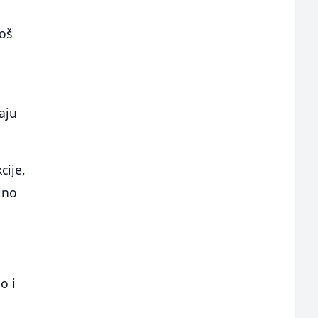
oš
kaju
cije,
lno
o i