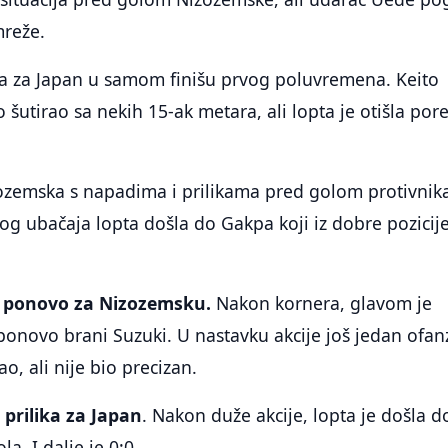
mreže.
sa za Japan u samom finišu prvog poluvremena. Keito
 šutirao sa nekih 15-ak metara, ali lopta je otišla por
ozemska s napadima i prilikama pred golom protivnik
g ubačaja lopta došla do Gakpa koji iz dobre pozicij
a ponovo za Nizozemsku.
Nakon kornera, glavom je
 ponovo brani Suzuki. U nastavku akcije još jedan ofan
, ali nije bio precizan.
a prilika za Japan
. Nakon duže akcije, lopta je došla do
la. I dalje je 0:0.