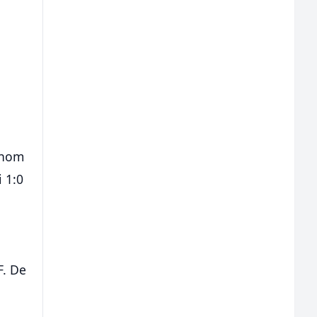
ednom
i 1:0
F. De