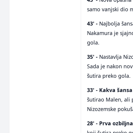
samo vanjski dio 
43' -
Najbolja šan
Nakamura je sjajno
gola.
35' -
Nastavlja Niz
Sada je nakon novo
šutira preko gola.
33' - Kakva šans
šutirao Malen, ali
Nizozemske pokušao
28' - Prva ozbiljn
koji šutira preko go