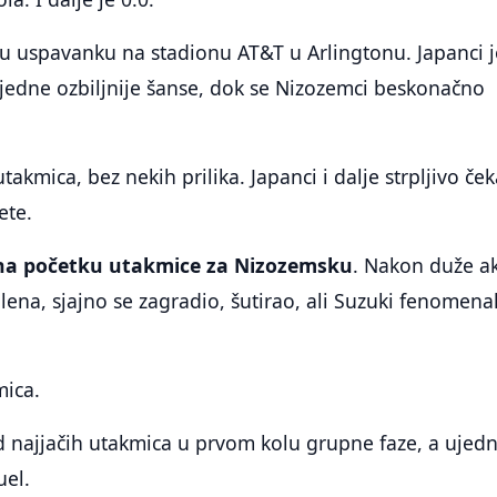
 uspavanku na stadionu AT&T u Arlingtonu. Japanci j
 jedne ozbiljnije šanse, dok se Nizozemci beskonačno
akmica, bez nekih prilika. Japanci i dalje strpljivo če
ete.
 na početku utakmice za Nizozemsku
. Nakon duže ak
lena, sjajno se zagradio, šutirao, ali Suzuki fenomena
mica.
d najjačih utakmica u prvom kolu grupne faze, a ujedn
uel.