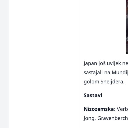
Japan još uvijek n
sastajali na Mundij
golom Sneijdera.
Sastavi
Nizozemska
: Ver
Jong, Gravenberch