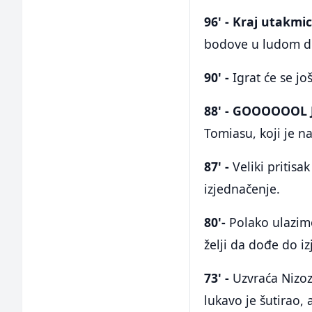
96' - Kraj utakmi
bodove u ludom dr
90' -
Igrat će se j
88' - GOOOOOOL J
Tomiasu, koji je n
87' -
Veliki pritisa
izjednačenje.
80'-
Polako ulazimo
želji da dođe do i
73' -
Uzvraća Nizo
lukavo je šutirao, 