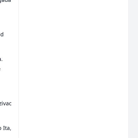
ed
a.
e
zivac
 Ita,