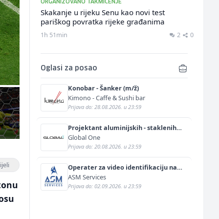
ORGANIZOVANO TAKMIČENJE
Skakanje u rijeku Senu kao novi test
pariškog povratka rijeke građanima
1h 51min
2
0
Oglasi za posao
Konobar - Šanker (m/ž)
Kimono - Caffe & Sushi bar
Prijava do: 28.08.2026. u 23:59
Projektant aluminijskih - staklenih
fasada (m/ž)
Global One
Prijava do: 20.08.2026. u 23:59
jeli
Operater za video identifikaciju na
njemačkom jeziku (m/ž)
ASM Services
tonu
Prijava do: 02.09.2026. u 23:59
nosu