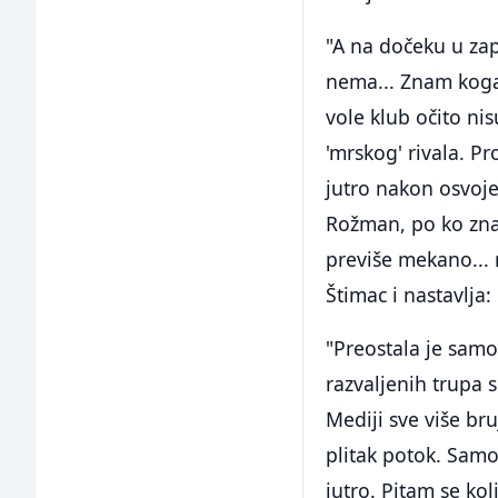
"A na dočeku u za
nema... Znam koga
vole klub očito nis
'mrskog' rivala. Pr
jutro nakon osvoj
Rožman, po ko zna k
previše mekano...
Štimac i nastavlja:
"Preostala je samo
razvaljenih trupa 
Mediji sve više br
plitak potok. Samo
jutro. Pitam se kol