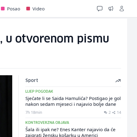
Posao
Video
g, u otvorenom pismu
Sport
LIJEP POGODAK
Sjećate li se Saida Hamulića? Postigao je gol
nakon sedam mjeseci i najavio bolje dane
7h 18min
2
14
KONTROVERZNA OBJAVA
Šala ili ipak ne? Enes Kanter najavio da će
zaigrati žensku košarku u Americi