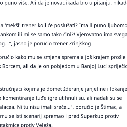
o puno više. Ali da je novac ikada bio u pitanju, nikad
'mekši' trener koji će poslušati? Ima li puno ljubom
ankom ili mi se samo tako čini?! Vjerovatno ima sveg
...", jasno je poručio trener Zrinjskog.
oručio kako mu se smjena spremala još krajem prošle
 Borcem, ali da je on pobjedom u Banjoj Luci spriječio
stručnjaci kojima je domet žderanje janjetine i lokanj
o komentiranje tuđe igre utihnuli su, ali nadali su se
lacea. Ni tu nisu imali sreće...", poručio je Štimac, a
u se isti scenarij spremao i pred Superkup protiv
 utakmice protiv Veleža.