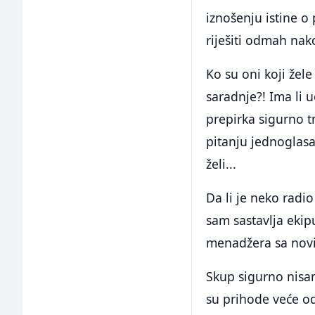
iznošenju istine o
riješiti odmah nak
Ko su oni koji žel
saradnje?! Ima li 
prepirka sigurno t
pitanju jednoglasa
želi...
Da li je neko radi
sam sastavlja ekip
menadžera sa nov
Skup sigurno nisam 
su prihode veće od