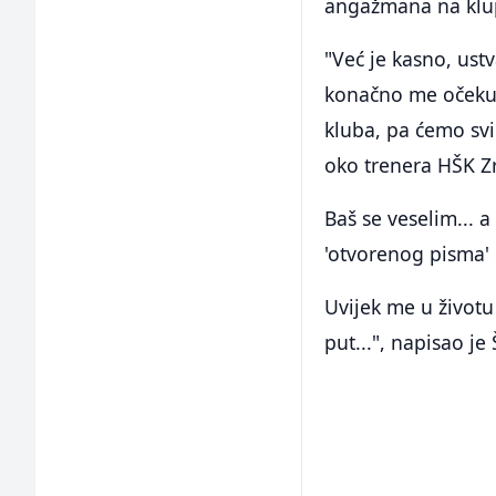
angažmana na klup
"Već je kasno, ustv
konačno me očekuj
kluba, pa ćemo sv
oko trenera HŠK Zr
Baš se veselim... 
'otvorenog pisma' 
Uvijek me u životu 
put...", napisao j