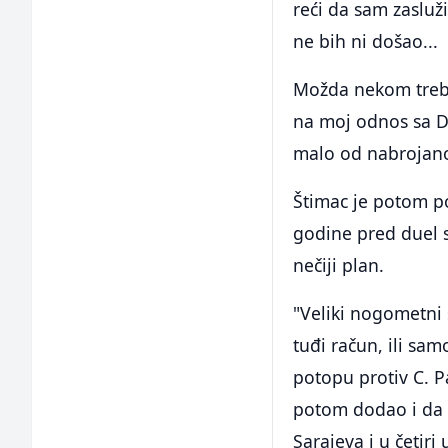
reći da sam zasluži
ne bih ni došao...
Možda nekom treba 
na moj odnos sa D
malo od nabrojanog
Štimac je potom p
godine pred duel s
nečiji plan.
"Veliki nogometni 
tuđi račun, ili sam
potopu protiv C. Pa
potom dodao i da m
Sarajeva i u četiri