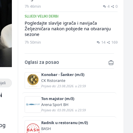
7h 46min
4
0
SLIJEDI VELIKI DERBI
Pogledajte slavlje igrača i navijača
Željezničara nakon pobjede na otvaranju
sezone
7h 50min
14
169
Oglasi za posao
Konobar - Šanker (m/ž)
CK Ristorante
jeli
Prijava do: 23.08.2026. u 23:59
i
Ton majstor (m/ž)
Arena Sport BH
Prijava do: 03.09.2026. u 23:59
Radnik u restoranu (m/ž)
vog
BASH