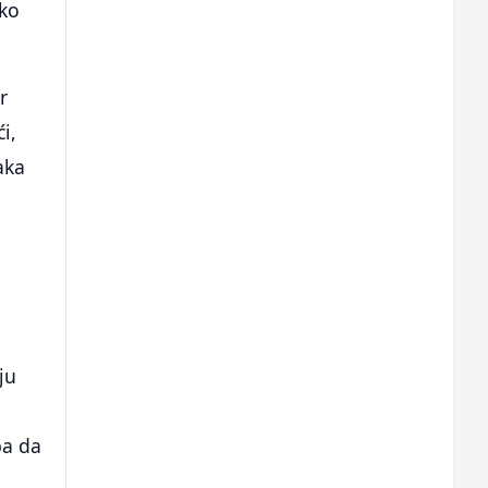
ako
r
i,
aka
ju
pa da