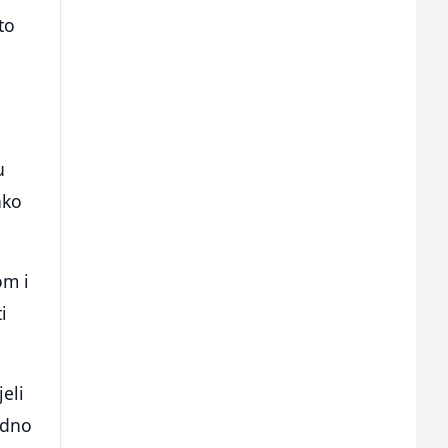
to
u
ako
om i
i
jeli
odno