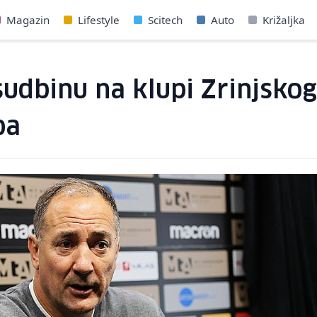
Magazin
Lifestyle
Scitech
Auto
Križaljka
sudbinu na klupi Zrinjsko
ba