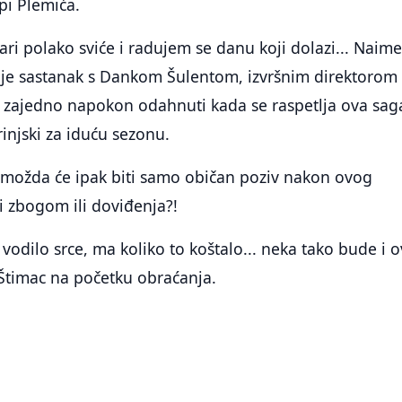
i Plemića.
ari polako sviće i radujem se danu koji dolazi... Naime
e sastanak s Dankom Šulentom, izvršnim direktorom
i zajedno napokon odahnuti kada se raspetlja ova sag
injski za iduću sezonu.
a možda će ipak biti samo običan poziv nakon ovog
i zbogom ili doviđenja?!
vodilo srce, ma koliko to koštalo... neka tako bude i o
e Štimac na početku obraćanja.