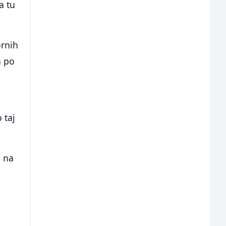
a tu
ornih
a po
 taj
e na