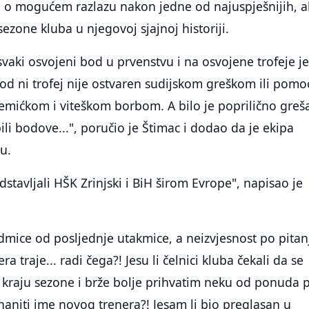
e" o mogućem razlazu nakon jedne od najuspješnijih, 
sezone kluba u njegovoj sjajnoj historiji.
aki osvojeni bod u prvenstvu i na osvojene trofeje je
d ni trofej nije ostvaren sudijskom greškom ili pomoć
lemićkom i viteškom borbom. A bilo je poprilično greš
ili bodove...", poručio je Štimac i dodao da je ekipa
u.
tavljali HŠK Zrinjski i BiH širom Evrope", napisao je
edmice od posljednje utakmice, a neizvjesnost po pitan
a traje... radi čega?! Jesu li čelnici kluba čekali da se
 kraju sezone i brže bolje prihvatim neku od ponuda 
aniti ime novog trenera?! Jesam li bio preglasan u