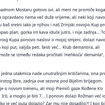
padnom Mostaru gotovo svi, ali meni ne promiče kog
 opravdano nema već duže vrijeme, ali neki koji nav
u baš sretni iako je njihov i naš Zrinjski osvojio Kup pr
opao plan, gorka im kava iduće jutro, i nije zadnja... T
enog Kupa ponovo naslovi o mojoj smjeni, dolazi nav
oji put, valjda peti, šesti već... Klub demantira, ali
 može se između redaka pročitati 'mehkoća' demanta",
 jedna utakmica nade unutrašnjim kritičarima, ona pr
sirotog Ibre, zadnja ove sezone pod Bijelim brijegom.
uje o novom treneru, ali moji Plemići gaze Rođene k'o
 3:0, a moglo je biti 7... I ponovo dolazi Rožman već 
iko je već puta dolazio? Zar mu nije dosadilo?! I koji bi