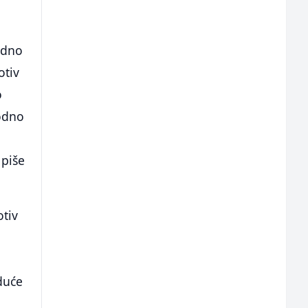
a
odno
otiv
o
odno
 piše
otiv
iduće