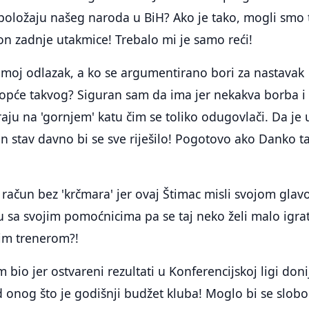
 položaju našeg naroda u BiH? Ako je tako, mogli smo 
on zadnje utakmice! Trebalo mi je samo reći!
e moj odlazak, a ko se argumentirano bori za nastavak
uopće takvog? Siguran sam da ima jer nekakva borba i
raju na 'gornjem' katu čim se toliko odugovlači. Da je 
n stav davno bi se sve riješilo! Pogotovo ako Danko t
o račun bez 'krčmara' jer ovaj Štimac misli svojom glav
u sa svojim pomoćnicima pa se taj neko želi malo igrat
im trenerom?!
bio jer ostvareni rezultati u Konferencijskoj ligi doni
 onog što je godišnji budžet kluba! Moglo bi se slob