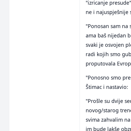
"izricanje presud
ne i najuspješnije 
"Ponosan sam na sv
ama baš nijedan bo
svaki je osvojen p
radi kojih smo gub
proputovala Evrop
"Ponosno smo preds
Štimac i nastavio:
"Prošle su dvije s
novog/starog trener
svima zahvalim na
im bude lakše obzn