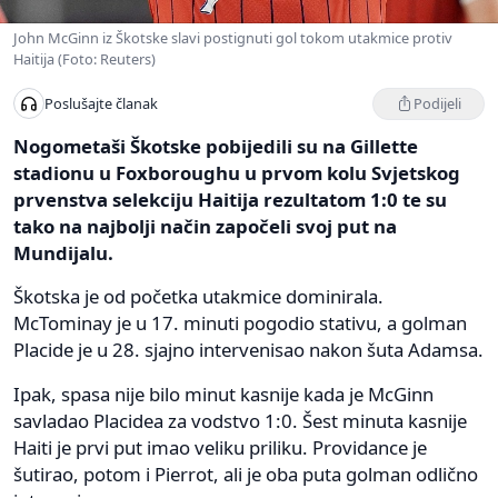
John McGinn iz Škotske slavi postignuti gol tokom utakmice protiv
Haitija (Foto: Reuters)
Podijeli
Poslušajte članak
Nogometaši Škotske pobijedili su na Gillette
stadionu u Foxboroughu u prvom kolu Svjetskog
prvenstva selekciju Haitija rezultatom 1:0 te su
tako na najbolji način započeli svoj put na
Mundijalu.
Škotska je od početka utakmice dominirala.
McTominay je u 17. minuti pogodio stativu, a golman
Placide je u 28. sjajno intervenisao nakon šuta Adamsa.
Ipak, spasa nije bilo minut kasnije kada je McGinn
savladao Placidea za vodstvo 1:0. Šest minuta kasnije
Haiti je prvi put imao veliku priliku. Providance je
šutirao, potom i Pierrot, ali je oba puta golman odlično