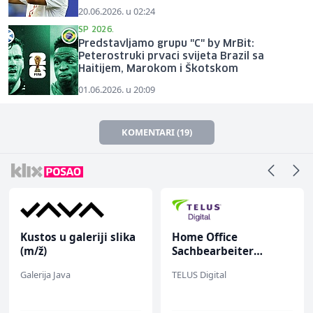
20.06.2026. u 02:24
SP 2026.
Predstavljamo grupu "C" by MrBit:
Peterostruki prvaci svijeta Brazil sa
Haitijem, Marokom i Škotskom
01.06.2026. u 20:09
KOMENTARI (19)
Kustos u galeriji slika
Home Office
(m/ž)
Sachbearbeiter
(m/w/d) für einen
Galerija Java
TELUS Digital
bekannten deutschen
Energieversorger