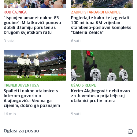
KOD ČAJNIČA
ZADNJI STANDARDI GRADNJE
"Ispunjen amanet nakon 83
Pogledajte kako će izgledati
godine": Milatkovići ponovo
100 miliona KM vrijedan
dobili džamiju porušenu u
stambeno-poslovni kompleks
Drugom svjetskom ratu
"Galeria Zenica"
3 sata
6 sati
TRENER JUVENTUSA
UŠAO S KLUPE
Spalletti nakon utakmice s
Kerim Alajbegović debitovao
Interom govorio o
za Juventus u prijateljskoj
Alajbegoviću: Veoma ga
utakmici protiv Intera
cijenim, dobro ga poznajem
16 min
5 sati
Oglasi za posao