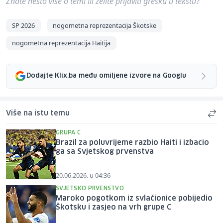
Znate nešto više o temi ili želite prijaviti grešku u tekstu?
SP 2026
nogometna reprezentacija Škotske
nogometna reprezentacija Haitija
Dodajte Klix.ba među omiljene izvore na Googlu
Više na istu temu
GRUPA C
Brazil za poluvrijeme razbio Haiti i izbacio
ga sa Svjetskog prvenstva
20.06.2026. u 04:36
SVJETSKO PRVENSTVO
Maroko pogotkom iz svlačionice pobijedio
Škotsku i zasjeo na vrh grupe C