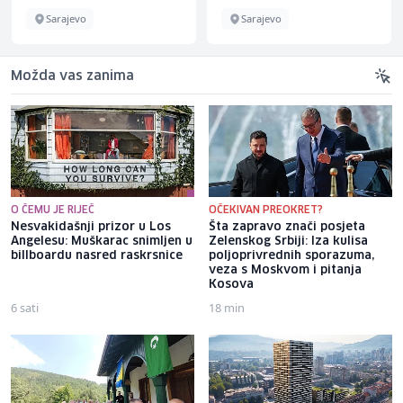
Sarajevo
Sarajevo
Možda vas zanima
O ČEMU JE RIJEČ
OČEKIVAN PREOKRET?
Nesvakidašnji prizor u Los
Šta zapravo znači posjeta
Angelesu: Muškarac snimljen u
Zelenskog Srbiji: Iza kulisa
billboardu nasred raskrsnice
poljoprivrednih sporazuma,
veza s Moskvom i pitanja
Kosova
6 sati
18 min