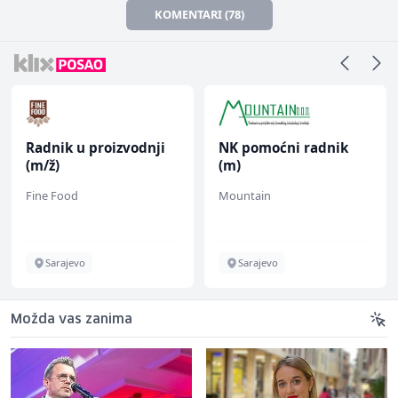
KOMENTARI (78)
Radnik u proizvodnji
NK pomoćni radnik
(m/ž)
(m)
Fine Food
Mountain
Sarajevo
Sarajevo
Možda vas zanima