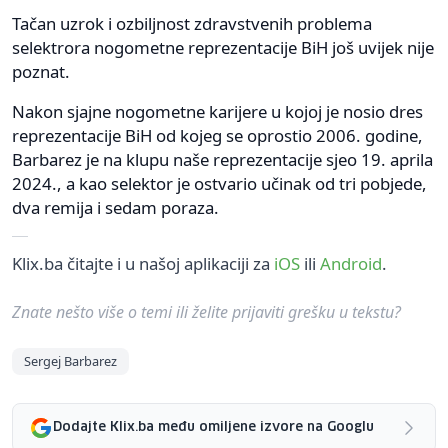
Tačan uzrok i ozbiljnost zdravstvenih problema
selektrora nogometne reprezentacije BiH još uvijek nije
poznat.
Nakon sjajne nogometne karijere u kojoj je nosio dres
reprezentacije BiH od kojeg se oprostio 2006. godine,
Barbarez je na klupu naše reprezentacije sjeo 19. aprila
2024., a kao selektor je ostvario učinak od tri pobjede,
dva remija i sedam poraza.
Klix.ba čitajte i u našoj aplikaciji za
iOS
ili
Android
.
Znate nešto više o temi ili želite prijaviti grešku u tekstu?
Sergej Barbarez
Dodajte Klix.ba među omiljene izvore na Googlu