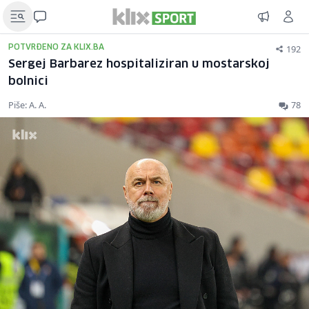
192
POTVRĐENO ZA KLIX.BA
Sergej Barbarez hospitaliziran u mostarskoj
bolnici
Piše: A. A.
78