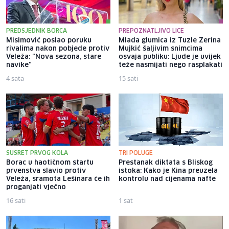
PREDSJEDNIK BORCA
PREPOZNATLJIVO LICE
Misimović poslao poruku
Mlada glumica iz Tuzle Zerina
rivalima nakon pobjede protiv
Mujkić šaljivim snimcima
Veleža: "Nova sezona, stare
osvaja publiku: Ljude je uvijek
navike"
teže nasmijati nego rasplakati
4 sata
15 sati
SUSRET PRVOG KOLA
TRI POLUGE
Borac u haotičnom startu
Prestanak diktata s Bliskog
prvenstva slavio protiv
istoka: Kako je Kina preuzela
Veleža, sramota Lešinara će ih
kontrolu nad cijenama nafte
proganjati vječno
16 sati
1 sat