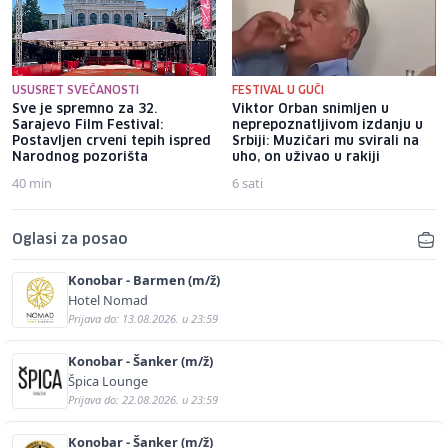
USUSRET SVEČANOSTI
FESTIVAL U GUČI
Sve je spremno za 32.
Viktor Orban snimljen u
Sarajevo Film Festival:
neprepoznatljivom izdanju u
Postavljen crveni tepih ispred
Srbiji: Muzičari mu svirali na
Narodnog pozorišta
uho, on uživao u rakiji
40 min
6 sati
Oglasi za posao
Konobar - Barmen (m/ž)
Hotel Nomad
Prijava do: 13.08.2026. u 23:59
Konobar - Šanker (m/ž)
Špica Lounge
Prijava do: 22.08.2026. u 23:59
Konobar - Šanker (m/ž)