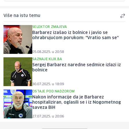
Više na istu temu
SELEKTOR ZMAJEVA
Barbarez izašao iz bolnice i javio se
ohrabrujućom porukom: "Vratio sam se"
05.08.2025. u 20:58
SAZNAJE KLIX.BA
Sergej Barbarez naredne sedmice izlazi iz
bolnice
30.07.2025. u 18:09
OSTAJE POD NADZOROM
Nakon informacije da je Barbarez
hospitaliziran, oglasili se i iz Nogometnog
saveza BiH
27.07.2025. u 20:06